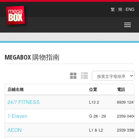
繁
|
簡
|
ENG
Toggle
naviga
MEGABOX 購物指南
店鋪名稱
位置
電話
24/7 FITNESS
L13 2
6939 1247
7-Eleven
G 28 - 29
2359 0406
AEON
L1 & L2
2339 3388