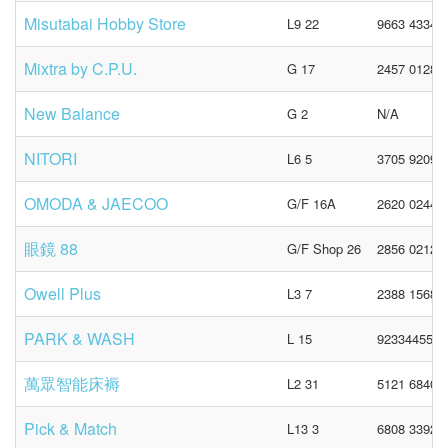
Misutabai Hobby Store
L9 22
9663 4334
Mixtra by C.P.U.
G 17
2457 0128
New Balance
G 2
N/A
NITORI
L6 5
3705 9209
OMODA & JAECOO
G/F 16A
2620 0244
眼鏡 88
G/F Shop 26
2856 0212
Owell Plus
L3 7
2388 1568
PARK & WASH
L 15
92334455
萬眾智能床褥
L2 31
5121 6840
Pick & Match
L13 3
6808 3392