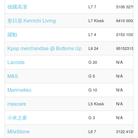
德國高潔
L7 7
5106 3279 (
形日居 Keinichi Living
L7 Kiosk
6410 0002
躍動
L7 4
2153 1033 /
Kpop merchandise @ Bottoms Up
L9 24
95152313
Lacoste
G 20
N/A
M&S
G 5
N/A
Marimekko
G 10
N/A
maxcare
L5 Kiosk
N/A
小米之家
G 3
N/A
MileStone
L6 7
3122 4128