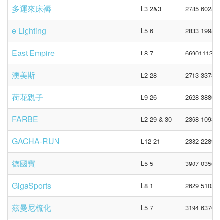
多運來床褥
L3 2&3
2785 6028
e Lighting
L5 6
2833 1998
East Empire
L8 7
66901113 /
澳美斯
L2 28
2713 3378
荷花親子
L9 26
2628 3880
FARBE
L2 29 & 30
2368 1098
GACHA-RUN
L12 21
2382 2289
德國寶
L5 5
3907 0356
GigaSports
L8 1
2629 5102
茲曼尼梳化
L5 7
3194 6370