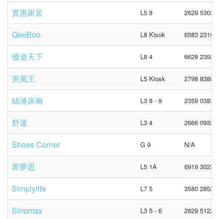
實惠家居
L5 8
2629 5302
QeeBoo
L8 Kisok
6583 2316 (
優遊天下
L8 4
6628 2392
夾萬王
L5 Kiosk
2798 8388
絲漣床褥
L3 8 - 9
2359 0383
舒達
L3 4
2666 0932
Shoes Corner
G 9
N/A
蓆夢思
L5 1A
6919 3023
Simplylife
L7 5
3580 2852
Sinomax
L3 5 - 6
2629 5122