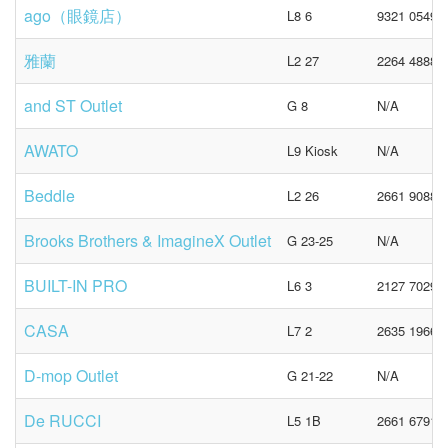
ago（眼鏡店）
L8 6
9321 0549
雅蘭
L2 27
2264 4888
and ST Outlet
G 8
N/A
AWATO
L9 Kiosk
N/A
Beddle
L2 26
2661 9088
Brooks Brothers & ImagineX Outlet
G 23-25
N/A
BUILT-IN PRO
L6 3
2127 7029
CASA
L7 2
2635 1966
D-mop Outlet
G 21-22
N/A
De RUCCI
L5 1B
2661 6791