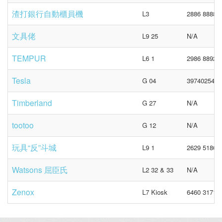
渣打銀行自動櫃員機
L3
2886 8888
文具佬
L9 25
N/A
TEMPUR
L6 1
2986 8892
Tesla
G 04
39740254
Timberland
G 27
N/A
tootoo
G 12
N/A
玩具“反”斗城
L9 1
2629 5186
Watsons 屈臣氏
L2 32 & 33
N/A
Zenox
L7 Kiosk
6460 3171