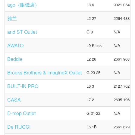
ago（眼镜店）
L8 6
9321 0549
雅兰
L2 27
2264 4888
and ST Outlet
G 8
N/A
AWATO
L9 Kiosk
N/A
Beddle
L2 26
2661 9088
Brooks Brothers & ImagineX Outlet
G 23-25
N/A
BUILT-IN PRO
L6 3
2127 7029
CASA
L7 2
2635 1966
D-mop Outlet
G 21-22
N/A
De RUCCI
L5 1B
2661 6791