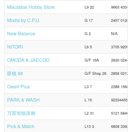
Misutabai Hobby Store
L9 22
9663 4334
Mixtra by C.P.U.
G 17
2457 0128
New Balance
G 2
N/A
NITORI
L6 5
3705 9209
OMODA & JAECOO
G/F 16A
2620 0244
眼镜 88
G/F Shop 26
2856 0212
Owell Plus
L3 7
2388 1568
PARK & WASH
L 15
92334455
万眾智能床褥
L2 31
5121 6840
Pick & Match
L13 3
6808 3392