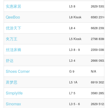
实惠家居
L5 8
2629 5302
QeeBoo
L8 Kisok
6583 2316 (
优游天下
L8 4
6628 2392
夹万王
L5 Kiosk
2798 8388
丝涟床褥
L3 8 - 9
2359 0383
舒达
L3 4
2666 0932
Shoes Corner
G 9
N/A
蓆梦思
L5 1A
6919 3023
Simplylife
L7 5
3580 2852
Sinomax
L3 5 - 6
2629 5122