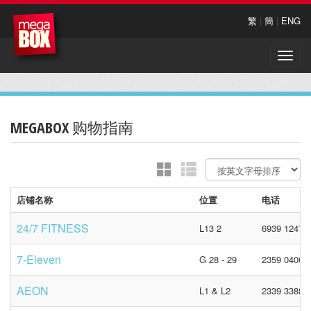
繁
|
簡
|
ENG
Toggle
naviga
MEGABOX 购物指南
店铺名称
位置
电话
24/7 FITNESS
L13 2
6939 1247
7-Eleven
G 28 - 29
2359 0406
AEON
L1 & L2
2339 3388