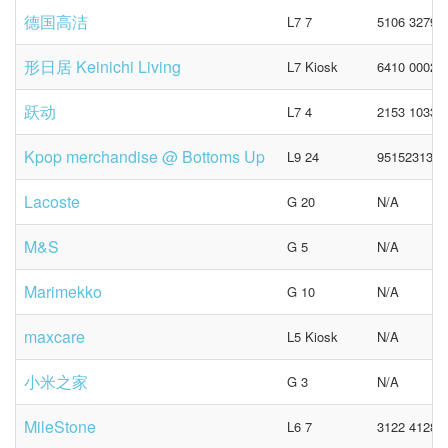
德国高洁
L7 7
5106 3279 (
形日居 Keinichi Living
L7 Kiosk
6410 0002
跃动
L7 4
2153 1033 /
Kpop merchandise @ Bottoms Up
L9 24
95152313
Lacoste
G 20
N/A
M&S
G 5
N/A
Marimekko
G 10
N/A
maxcare
L5 Kiosk
N/A
小米之家
G 3
N/A
MileStone
L6 7
3122 4128