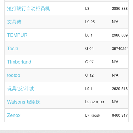
渣打银行自动柜员机
L3
2886 8888
文具佬
L9 25
N/A
TEMPUR
L6 1
2986 8892
Tesla
G 04
39740254
Timberland
G 27
N/A
tootoo
G 12
N/A
玩具“反”斗城
L9 1
2629 5186
Watsons 屈臣氏
L2 32 & 33
N/A
Zenox
L7 Kiosk
6460 3171