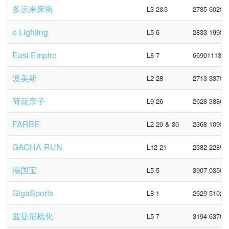
多运来床褥
L3 2&3
2785 6028
e Lighting
L5 6
2833 1998
East Empire
L8 7
66901113 /
澳美斯
L2 28
2713 3378
荷花亲子
L9 26
2628 3880
FARBE
L2 29 & 30
2368 1098
GACHA-RUN
L12 21
2382 2289
德国宝
L5 5
3907 0356
GigaSports
L8 1
2629 5102
兹曼尼梳化
L5 7
3194 6370