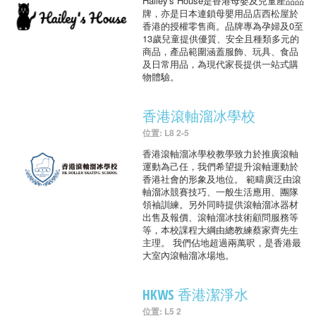
Hailey's House是香港母嬰及兒童產品品
牌，亦是日本連鎖母嬰用品店西松屋於
香港的授權零售商。品牌專為孕婦及0至
13歲兒童提供優質、安全且種類多元的
商品，產品範圍涵蓋服飾、玩具、食品
及日常用品，為現代家長提供一站式購
物體驗。
香港滾軸溜冰學校
位置: L8 2-5
香港滾軸溜冰學校教學致力於推廣滾軸
運動為己任，我們希望提升滾軸運動於
香港社會的形象及地位。 範疇廣泛由滾
軸溜冰競賽技巧、一般生活應用、團隊
領袖訓練。另外同時提供滾軸溜冰器材
出售及報價、滾軸溜冰技術顧問服務等
等，本校課程大綱由總教練蔡家齊先生
主理。 我們佔地超過兩萬呎，是香港最
大室內滾軸溜冰場地。
HKWS 香港潔淨水
位置: L5 2