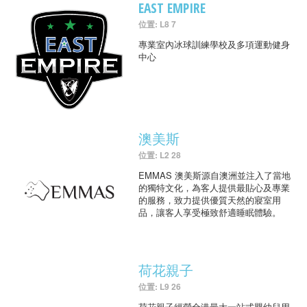
EAST EMPIRE
位置: L8 7
專業室內冰球訓練學校及多項運動健身
中心
澳美斯
位置: L2 28
EMMAS 澳美斯源自澳洲並注入了當地
的獨特文化，為客人提供最貼心及專業
的服務，致力提供優質天然的寢室用
品，讓客人享受極致舒適睡眠體驗。
荷花親子
位置: L9 26
荷花親子經營全港最大一站式嬰幼兒用