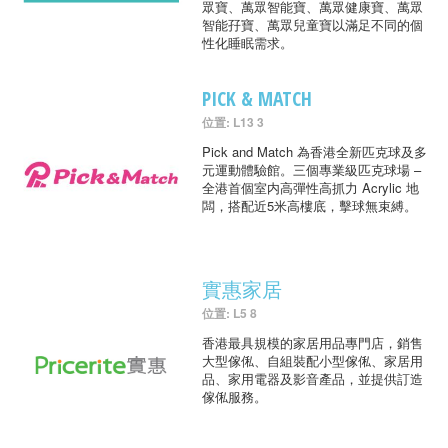
眾寶、萬眾智能寶、萬眾健康寶、萬眾
智能孖寶、萬眾兒童寶以滿足不同的個
性化睡眠需求。
PICK & MATCH
位置: L13 3
Pick and Match 為香港全新匹克球及多
元運動體驗館。三個專業級匹克球場 –
全港首個室内高彈性高抓力 Acrylic 地
闆，搭配近5米高樓底，擊球無束縛。
實惠家居
位置: L5 8
香港最具規模的家居用品專門店，銷售
大型傢俬、自組裝配小型傢俬、家居用
品、家用電器及影音產品，並提供訂造
傢俬服務。