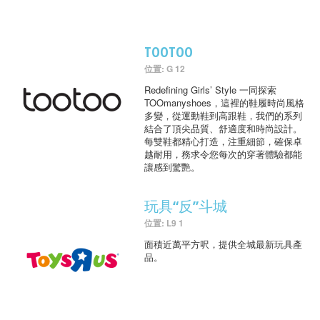
TOOTOO
位置: G 12
Redefining Girls’ Style 一同探索
TOOmanyshoes，這裡的鞋履時尚風格
多變，從運動鞋到高跟鞋，我們的系列
結合了頂尖品質、舒適度和時尚設計。
每雙鞋都精心打造，注重細節，確保卓
越耐用，務求令您每次的穿著體驗都能
讓感到驚艷。
玩具“反”斗城
位置: L9 1
面積近萬平方呎，提供全城最新玩具產
品。