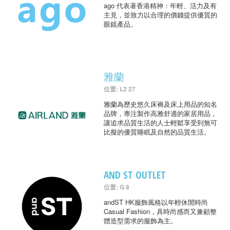
ago 代表著香港精神：年輕、活力及有
主見，並致力以合理的價錢提供優質的
眼鏡產品。
雅蘭
位置: L2 27
雅蘭為歷史悠久床褥及床上用品的知名
品牌，專注製作高雅舒適的家居用品，
讓追求品質生活的人士輕鬆享受到無可
比擬的優質睡眠及自然的品質生活。
AND ST OUTLET
位置: G 8
andST HK服飾風格以年輕休閒時尚
Casual Fashion，具時尚感而又兼顧整
體造型需求的服飾為主。