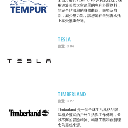
用源於美國太空總署的專利舒壓物料，
能完全貼服您的身體曲線、頭頸及肩
部，減少壓力點，讓您能在最完善承托
上享受無重舒適。
TESLA
位置: G 04
TIMBERLAND
位置: G 27
Timberland 是一個全球生活風格品牌，
深植於豐富的戶外生活與工作傳統，並
以不懈的冒險精神、精湛工藝和創新理
念為靈感來源。