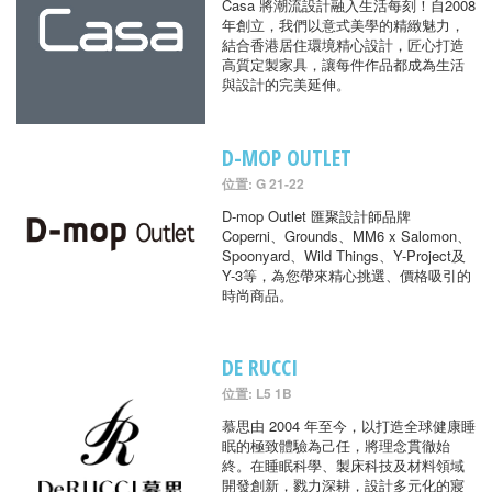
Casa 將潮流設計融入生活每刻！自2008
年創立，我們以意式美學的精緻魅力，
結合香港居住環境精心設計，匠心打造
高質定製家具，讓每件作品都成為生活
與設計的完美延伸。
D-MOP OUTLET
位置: G 21-22
D-mop Outlet 匯聚設計師品牌
Coperni、Grounds、MM6 x Salomon、
Spoonyard、Wild Things、Y-Project及
Y-3等，為您帶來精心挑選、價格吸引的
時尚商品。
DE RUCCI
位置: L5 1B
慕思由 2004 年至今，以打造全球健康睡
眠的極致體驗為己任，將理念貫徹始
終。在睡眠科學、製床科技及材料領域
開發創新，戮力深耕，設計多元化的寢