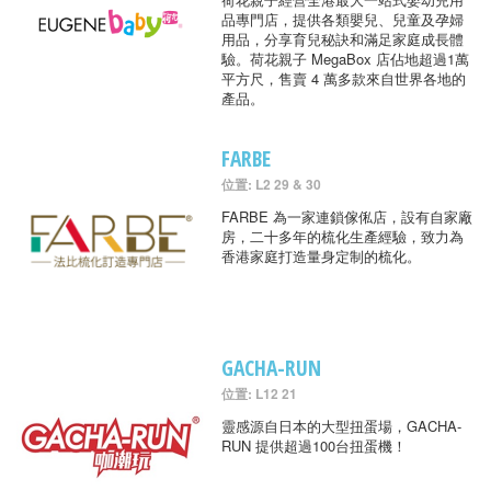
品專門店，提供各類嬰兒、兒童及孕婦
用品，分享育兒秘訣和滿足家庭成長體
驗。荷花親子 MegaBox 店佔地超過1萬
平方尺，售賣 4 萬多款來自世界各地的
產品。
FARBE
位置: L2 29 & 30
FARBE 為一家連鎖傢俬店，設有自家廠
房，二十多年的梳化生產經驗，致力為
香港家庭打造量身定制的梳化。
GACHA-RUN
位置: L12 21
靈感源自日本的大型扭蛋場，GACHA-
RUN 提供超過100台扭蛋機！