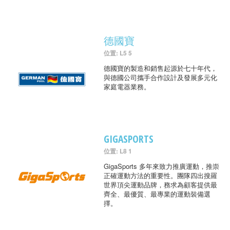
德國寶
位置: L5 5
德國寶的製造和銷售起源於七十年代，
與德國公司攜手合作設計及發展多元化
家庭電器業務。
GIGASPORTS
位置: L8 1
GigaSports 多年來致力推廣運動，推崇
正確運動方法的重要性。團隊四出搜羅
世界頂尖運動品牌，務求為顧客提供最
齊全、最優質、最專業的運動裝備選
擇。