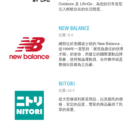
Outdoors 及 LiftnGo，為您的日常造型
注入輕鬆自在的生活態度。
NEW BALANCE
位置: G 2
總部位於美國波士頓的 New Balance，
從1906年一直堅持「展現負責任的領導
才能」的使命，所建立的國際運動品牌
形象，使得無論運動員、合作夥伴或是
整個社區都為之自豪。
NITORI
位置: L6 5
從大型傢俱到家居用品，以其親民的價
格，安定的品質，豐富的商品贏得了民
眾的喜愛。