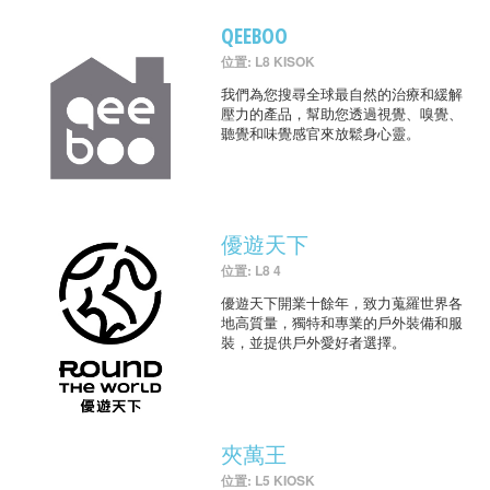
QEEBOO
位置: L8 KISOK
我們為您搜尋全球最自然的治療和緩解
壓力的產品，幫助您透過視覺、嗅覺、
聽覺和味覺感官來放鬆身心靈。
優遊天下
位置: L8 4
優遊天下開業十餘年，致力蒐羅世界各
地高質量，獨特和專業的戶外裝備和服
裝，並提供戶外愛好者選擇。
夾萬王
位置: L5 KIOSK