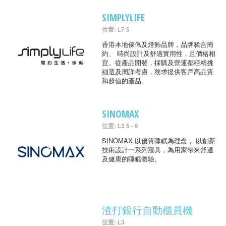
SIMPLYLIFE
位置: L7 5
香港本地傢俬及燈飾品牌，品牌糅合簡
約、 時尚設計及舒適實用性，且價格相
宜。從產品開發，採購及營運都經精挑
細選及周詳考慮，務求提供客戶高品質
和超值的產品。
SINOMAX
位置: L3 5 - 6
SINOMAX 以優質睡眠為理念， 以創新
技術設計一系列寢具，為用家帶來舒適
及健康的睡眠體驗。
渣打銀行自動櫃員機
位置: L3