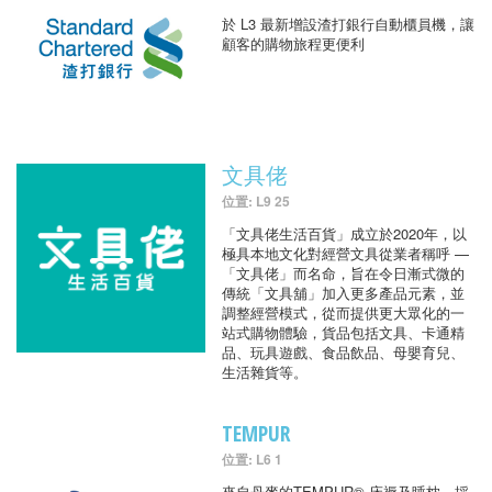
於 L3 最新增設渣打銀行自動櫃員機，讓
顧客的購物旅程更便利
文具佬
位置: L9 25
「文具佬生活百貨」成立於2020年，以
極具本地文化對經營文具從業者稱呼 —
「文具佬」而名命，旨在令日漸式微的
傳統「文具舖」加入更多產品元素，並
調整經營模式，從而提供更大眾化的一
站式購物體驗，貨品包括文具、卡通精
品、玩具遊戲、食品飲品、母嬰育兒、
生活雜貨等。
TEMPUR
位置: L6 1
來自丹麥的TEMPUR® 床褥及睡枕，採