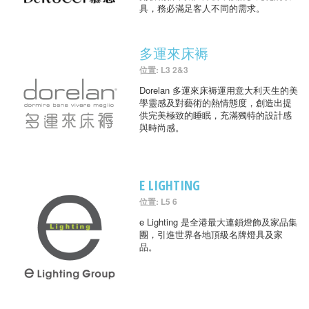
具，務必滿足客人不同的需求。
多運來床褥
位置: L3 2&3
Dorelan 多運來床褥運用意大利天生的美
學靈感及對藝術的熱情態度，創造出提
供完美極致的睡眠，充滿獨特的設計感
與時尚感。
E LIGHTING
位置: L5 6
e Lighting 是全港最大連鎖燈飾及家品集
團，引進世界各地頂級名牌燈具及家
品。