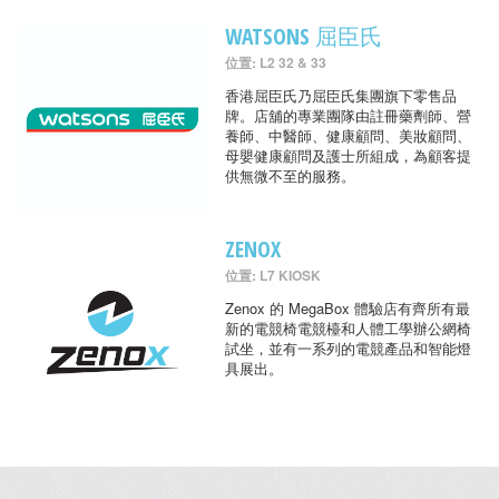
WATSONS 屈臣氏
位置: L2 32 & 33
香港屈臣氏乃屈臣氏集團旗下零售品
牌。店舖的專業團隊由註冊藥劑師、營
養師、中醫師、健康顧問、美妝顧問、
母嬰健康顧問及護士所組成，為顧客提
供無微不至的服務。
ZENOX
位置: L7 KIOSK
Zenox 的 MegaBox 體驗店有齊所有最
新的電競椅電競檯和人體工學辦公網椅
試坐，並有一系列的電競產品和智能燈
具展出。