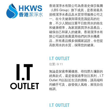
香港潔淨水有限公司為香港史偉莎集團
（LBS Group）旗下成員，是香港最具
規模潔淨水產品及水質管理服務公司之
一。在今天健康與環境意識提高的社
會，不少人開始注重平日飲用水的衛生
和健康標準，為家居購買淨水器產品，
確保自己和家人的健康。香港潔淨水有
限公司誠意推薦選用他們的淨水機產
品，所有產品獲多個國家認證，令您提
高飲用水的水質，保障您的健康。
I.T OUTLET
位置: G 11
無論是探索專屬優惠、尋找歷久彌新的
經典款式，還是發掘過季別注系列，I.T
Outlet 均以貼近生活的價格，讓高端時
尚觸手可及，啟發個人風格，展現自信
格調。
I.T OUTLET