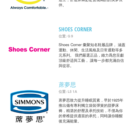
伴。
SHOES CORNER
位置: G 9
Shoes Corner 彙聚知名鞋履品牌， 涵蓋
運動、休閑、生活風格及日常通勤等多
元系列。 我們嚴選正品，緻力爲您呈獻
頂級舒适與工藝， 讓每一步都充滿自信
與從容。
蓆夢思
位置: L5 1A
蓆夢思致力提升睡眠質素，早於1925年
推出備有專利獨立袋裝彈簧的甜夢床
褥，精湛的舒壓及承托技術，不僅為你
的脊椎提供適當的承托，同時讓你睡醒
後充滿能量。