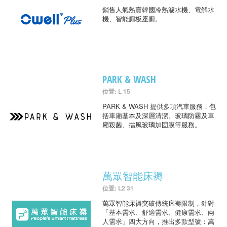
銷售人氣熱賣韓國冷熱濾水機、電解水
機、智能廁板座廁。
PARK & WASH
位置: L 15
PARK & WASH 提供多項汽車服務，包
括車廂基本及深層清潔、玻璃防霧及車
廂殺菌、擋風玻璃加固膜等服務。
萬眾智能床褥
位置: L2 31
萬眾智能床褥突破傳統床褥限制，針對
「基本需求、舒適需求、健康需求、兩
人需求」四大方向，推出多款型號：萬