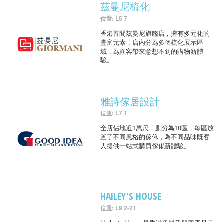
茲曼尼梳化
位置: L5 7
香港首間茲曼尼旗艦店，擁有多元化的
豐富元素，店內分為多個梳化展示區
域，為顧客帶來意想不到的購物新體
驗。
雅詩傢居設計
位置: L7 1
全店佔地近1萬尺，劃分為10區，每區放
置了不同風格的傢俬，為不同品味既客
人提供一站式購買傢俬新體驗。
HAILEY'S HOUSE
位置: L9 2-21