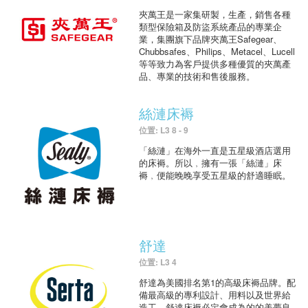
夾萬王是一家集研製，生產，銷售各種
類型保險箱及防盜系統產品的專業企
業，集團旗下品牌夾萬王Safegear、
Chubbsafes、Philips、Metacel、Lucell
等等致力為客戶提供多種優質的夾萬產
品、專業的技術和售後服務。
絲漣床褥
位置: L3 8 - 9
「絲漣」在海外一直是五星級酒店選用
的床褥。所以﹐擁有一張「絲漣」床
褥﹐便能晚晚享受五星級的舒適睡眠。
舒達
位置: L3 4
舒達為美國排名第1的高級床褥品牌。配
備最高級的專利設計、用料以及世界給
造工，舒達床褥必定會成為的的美夢良