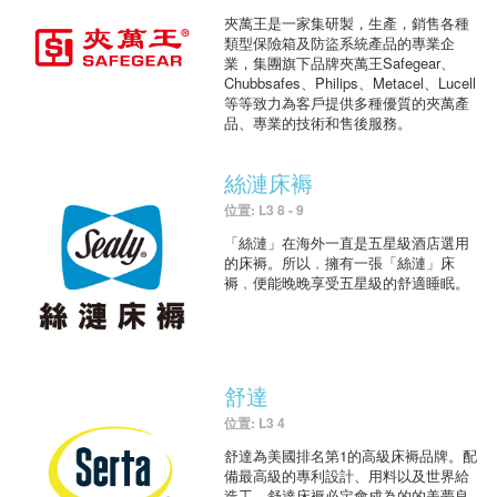
夾萬王是一家集研製，生產，銷售各種
類型保險箱及防盜系統產品的專業企
業，集團旗下品牌夾萬王Safegear、
Chubbsafes、Philips、Metacel、Lucell
等等致力為客戶提供多種優質的夾萬產
品、專業的技術和售後服務。
絲漣床褥
位置: L3 8 - 9
「絲漣」在海外一直是五星級酒店選用
的床褥。所以﹐擁有一張「絲漣」床
褥﹐便能晚晚享受五星級的舒適睡眠。
舒達
位置: L3 4
舒達為美國排名第1的高級床褥品牌。配
備最高級的專利設計、用料以及世界給
造工，舒達床褥必定會成為的的美夢良