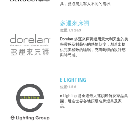
具，務必滿足客人不同的需求。
多運來床褥
位置: L3 2&3
Dorelan 多運來床褥運用意大利天生的美
學靈感及對藝術的熱情態度，創造出提
供完美極致的睡眠，充滿獨特的設計感
與時尚感。
E LIGHTING
位置: L5 6
e Lighting 是全港最大連鎖燈飾及家品集
團，引進世界各地頂級名牌燈具及家
品。