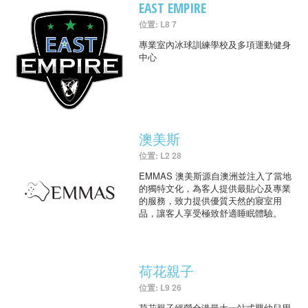
EAST EMPIRE
位置: L8 7
專業室內冰球訓練學校及多項運動健身
中心
澳美斯
位置: L2 28
EMMAS 澳美斯源自澳洲並注入了當地
的獨特文化，為客人提供最貼心及專業
的服務，致力提供優質天然的寢室用
品，讓客人享受極致舒適睡眠體驗。
荷花親子
位置: L9 26
荷花親子經營全港最大一站式嬰幼兒用