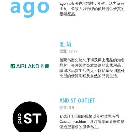
ago 代表著香港精神：年輕、活力及有
主見，並致力以合理的價錢提供優質的
眼鏡產品。
雅蘭
位置: L2 27
雅蘭為歷史悠久床褥及床上用品的知名
品牌，專注製作高雅舒適的家居用品，
讓追求品質生活的人士輕鬆享受到無可
比擬的優質睡眠及自然的品質生活。
AND ST OUTLET
位置: G 8
andST HK服飾風格以年輕休閒時尚
Casual Fashion，具時尚感而又兼顧整
體造型需求的服飾為主。