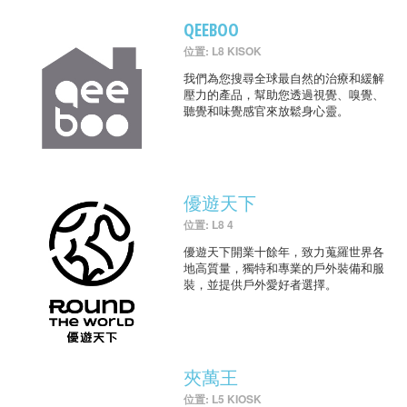
QEEBOO
位置: L8 KISOK
我們為您搜尋全球最自然的治療和緩解
壓力的產品，幫助您透過視覺、嗅覺、
聽覺和味覺感官來放鬆身心靈。
優遊天下
位置: L8 4
優遊天下開業十餘年，致力蒐羅世界各
地高質量，獨特和專業的戶外裝備和服
裝，並提供戶外愛好者選擇。
夾萬王
位置: L5 KIOSK