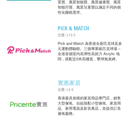
眾寶、萬眾智能寶、萬眾健康寶、萬眾
智能孖寶、萬眾兒童寶以滿足不同的個
性化睡眠需求。
PICK & MATCH
位置: L13 3
Pick and Match 為香港全新匹克球及多
元運動體驗館。三個專業級匹克球場 –
全港首個室内高彈性高抓力 Acrylic 地
闆，搭配近5米高樓底，擊球無束縛。
實惠家居
位置: L5 8
香港最具規模的家居用品專門店，銷售
大型傢俬、自組裝配小型傢俬、家居用
品、家用電器及影音產品，並提供訂造
傢俬服務。