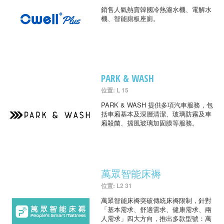
銷售人氣熱賣韓國冷熱濾水機、電解水
機、智能廁板座廁。
PARK & WASH
位置: L 15
PARK & WASH 提供多項汽車服務，包
括車廂基本及深層清潔、玻璃防霧及車
廂殺菌、擋風玻璃加固膜等服務。
萬眾智能床褥
位置: L2 31
萬眾智能床褥突破傳統床褥限制，針對
「基本需求、舒適需求、健康需求、兩
人需求」四大方向，推出多款型號：萬