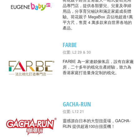
品專門店，提供各類嬰兒、兒童及孕婦
用品，分享育兒秘訣和滿足家庭成長體
驗。荷花親子 MegaBox 店佔地超過1萬
平方尺，售賣 4 萬多款來自世界各地的
產品。
FARBE
位置: L2 29 & 30
FARBE 為一家連鎖傢俬店，設有自家廠
房，二十多年的梳化生產經驗，致力為
香港家庭打造量身定制的梳化。
GACHA-RUN
位置: L12 21
靈感源自日本的大型扭蛋場，GACHA-
RUN 提供超過100台扭蛋機！