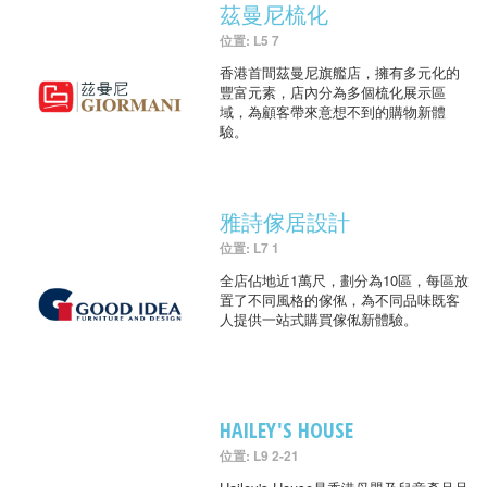
茲曼尼梳化
位置: L5 7
香港首間茲曼尼旗艦店，擁有多元化的
豐富元素，店內分為多個梳化展示區
域，為顧客帶來意想不到的購物新體
驗。
雅詩傢居設計
位置: L7 1
全店佔地近1萬尺，劃分為10區，每區放
置了不同風格的傢俬，為不同品味既客
人提供一站式購買傢俬新體驗。
HAILEY'S HOUSE
位置: L9 2-21