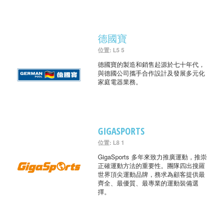
德國寶
位置: L5 5
德國寶的製造和銷售起源於七十年代，
與德國公司攜手合作設計及發展多元化
家庭電器業務。
GIGASPORTS
位置: L8 1
GigaSports 多年來致力推廣運動，推崇
正確運動方法的重要性。團隊四出搜羅
世界頂尖運動品牌，務求為顧客提供最
齊全、最優質、最專業的運動裝備選
擇。