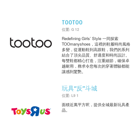
TOOTOO
位置: G 12
Redefining Girls’ Style 一同探索
TOOmanyshoes，這裡的鞋履時尚風格
多變，從運動鞋到高跟鞋，我們的系列
結合了頂尖品質、舒適度和時尚設計。
每雙鞋都精心打造，注重細節，確保卓
越耐用，務求令您每次的穿著體驗都能
讓感到驚艷。
玩具“反”斗城
位置: L9 1
面積近萬平方呎，提供全城最新玩具產
品。