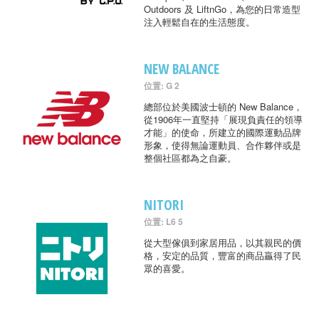
Outdoors 及 LiftnGo，為您的日常造型
注入輕鬆自在的生活態度。
NEW BALANCE
位置: G 2
總部位於美國波士頓的 New Balance，
從1906年一直堅持「展現負責任的領導
才能」的使命，所建立的國際運動品牌
形象，使得無論運動員、合作夥伴或是
整個社區都為之自豪。
NITORI
位置: L6 5
從大型傢俱到家居用品，以其親民的價
格，安定的品質，豐富的商品贏得了民
眾的喜愛。