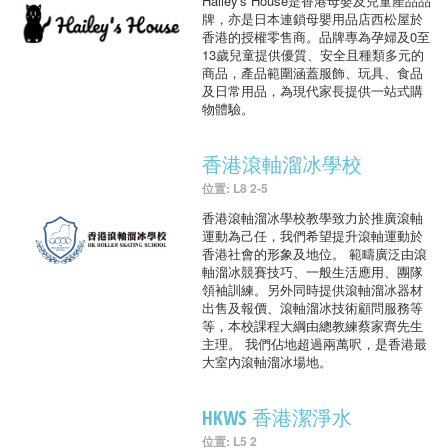
Hailey's House是香港母嬰及兒童產品品
牌，亦是日本連鎖母嬰用品店西松屋於
香港的授權零售商。品牌專為孕婦及0至
13歲兒童提供優質、安全且種類多元的
商品，產品範圍涵蓋服飾、玩具、食品
及日常用品，為現代家長提供一站式購
物體驗。
香港滾軸溜冰學校
位置: L8 2-5
香港滾軸溜冰學校教學致力於推廣滾軸
運動為己任，我們希望提升滾軸運動於
香港社會的形象及地位。 範疇廣泛由滾
軸溜冰競賽技巧、一般生活應用、團隊
領袖訓練。另外同時提供滾軸溜冰器材
出售及報價、滾軸溜冰技術顧問服務等
等，本校課程大綱由總教練蔡家齊先生
主理。 我們佔地超過兩萬呎，是香港最
大室內滾軸溜冰場地。
HKWS 香港潔淨水
位置: L5 2