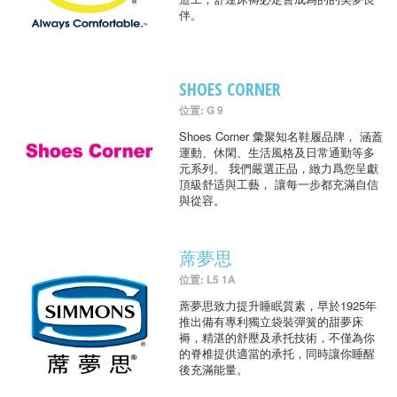
伴。
SHOES CORNER
位置: G 9
Shoes Corner 彙聚知名鞋履品牌， 涵蓋
運動、休閑、生活風格及日常通勤等多
元系列。 我們嚴選正品，緻力爲您呈獻
頂級舒适與工藝， 讓每一步都充滿自信
與從容。
蓆夢思
位置: L5 1A
蓆夢思致力提升睡眠質素，早於1925年
推出備有專利獨立袋裝彈簧的甜夢床
褥，精湛的舒壓及承托技術，不僅為你
的脊椎提供適當的承托，同時讓你睡醒
後充滿能量。