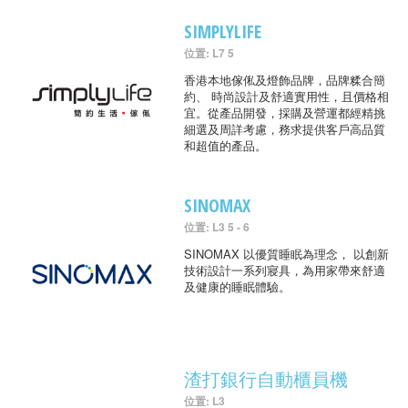
SIMPLYLIFE
位置: L7 5
香港本地傢俬及燈飾品牌，品牌糅合簡
約、 時尚設計及舒適實用性，且價格相
宜。從產品開發，採購及營運都經精挑
細選及周詳考慮，務求提供客戶高品質
和超值的產品。
SINOMAX
位置: L3 5 - 6
SINOMAX 以優質睡眠為理念， 以創新
技術設計一系列寢具，為用家帶來舒適
及健康的睡眠體驗。
渣打銀行自動櫃員機
位置: L3