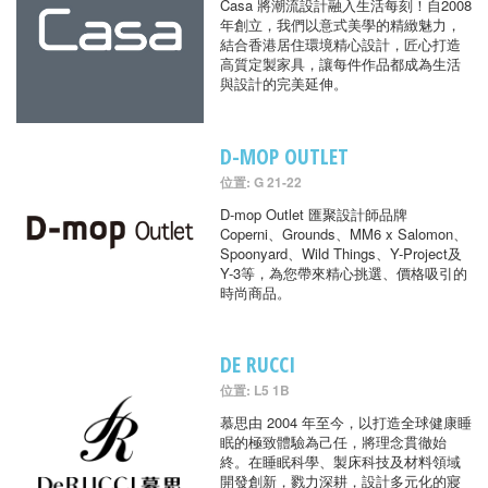
Casa 將潮流設計融入生活每刻！自2008
年創立，我們以意式美學的精緻魅力，
結合香港居住環境精心設計，匠心打造
高質定製家具，讓每件作品都成為生活
與設計的完美延伸。
D-MOP OUTLET
位置: G 21-22
D-mop Outlet 匯聚設計師品牌
Coperni、Grounds、MM6 x Salomon、
Spoonyard、Wild Things、Y-Project及
Y-3等，為您帶來精心挑選、價格吸引的
時尚商品。
DE RUCCI
位置: L5 1B
慕思由 2004 年至今，以打造全球健康睡
眠的極致體驗為己任，將理念貫徹始
終。在睡眠科學、製床科技及材料領域
開發創新，戮力深耕，設計多元化的寢