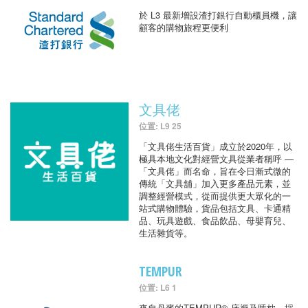
於 L3 最新增設渣打銀行自動櫃員機，讓
顧客的購物旅程更便利
文具佬
位置: L9 25
「文具佬生活百貨」成立於2020年，以
極具本地文化對經營文具從業者稱呼 —
「文具佬」而名命，旨在令日漸式微的
傳統「文具舖」加入更多產品元素，並
調整經營模式，從而提供更大眾化的一
站式購物體驗，貨品包括文具、卡通精
品、玩具遊戲、食品飲品、母嬰育兒、
生活雜貨等。
TEMPUR
位置: L6 1
來自丹麥的TEMPUR® 床褥及睡枕，採