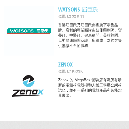
WATSONS 屈臣氏
位置: L2 32 & 33
香港屈臣氏乃屈臣氏集團旗下零售品
牌。店舖的專業團隊由註冊藥劑師、營
養師、中醫師、健康顧問、美妝顧問、
母嬰健康顧問及護士所組成，為顧客提
供無微不至的服務。
ZENOX
位置: L7 KIOSK
Zenox 的 MegaBox 體驗店有齊所有最
新的電競椅電競檯和人體工學辦公網椅
試坐，並有一系列的電競產品和智能燈
具展出。