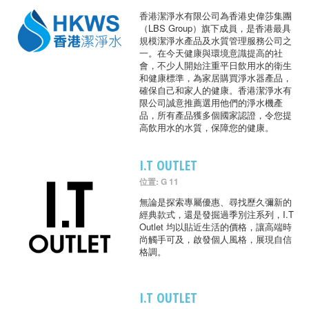
香港潔淨水有限公司為香港史偉莎集團
（LBS Group）旗下成員，是香港最具
規模潔淨水產品及水質管理服務公司之
一。在今天健康與環境意識提高的社
會，不少人開始注重平日飲用水的衛生
和健康標準，為家居購買淨水器產品，
確保自己和家人的健康。香港潔淨水有
限公司誠意推薦選用他們的淨水機產
品，所有產品獲多個國家認證，令您提
高飲用水的水質，保障您的健康。
I.T OUTLET
位置: G 11
無論是探索專屬優惠、尋找歷久彌新的
經典款式，還是發掘過季別注系列，I.T
Outlet 均以貼近生活的價格，讓高端時
尚觸手可及，啟發個人風格，展現自信
格調。
I.T OUTLET