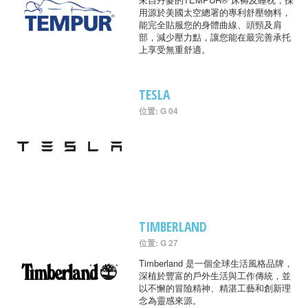
用源於美國太空總署的專利舒壓物料，
能完全貼服您的身體曲線、頭頸及肩
部，減少壓力點，讓您能在最完善承托
上享受無重舒適。
TESLA
位置: G 04
TIMBERLAND
位置: G 27
Timberland 是一個全球生活風格品牌，
深植於豐富的戶外生活與工作傳統，並
以不懈的冒險精神、精湛工藝和創新理
念為靈感來源。