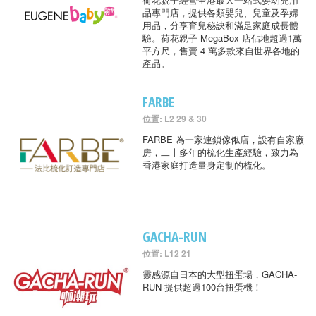
品專門店，提供各類嬰兒、兒童及孕婦
用品，分享育兒秘訣和滿足家庭成長體
驗。荷花親子 MegaBox 店佔地超過1萬
平方尺，售賣 4 萬多款來自世界各地的
產品。
FARBE
位置: L2 29 & 30
FARBE 為一家連鎖傢俬店，設有自家廠
房，二十多年的梳化生產經驗，致力為
香港家庭打造量身定制的梳化。
GACHA-RUN
位置: L12 21
靈感源自日本的大型扭蛋場，GACHA-
RUN 提供超過100台扭蛋機！