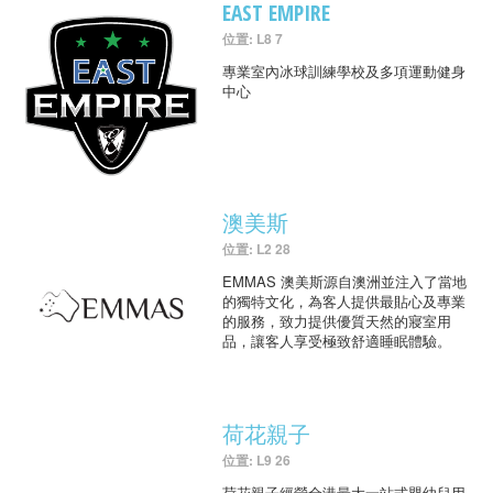
EAST EMPIRE
位置: L8 7
專業室內冰球訓練學校及多項運動健身
中心
澳美斯
位置: L2 28
EMMAS 澳美斯源自澳洲並注入了當地
的獨特文化，為客人提供最貼心及專業
的服務，致力提供優質天然的寢室用
品，讓客人享受極致舒適睡眠體驗。
荷花親子
位置: L9 26
荷花親子經營全港最大一站式嬰幼兒用