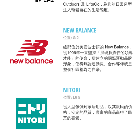
Outdoors 及 LiftnGo，為您的日常造型
注入輕鬆自在的生活態度。
NEW BALANCE
位置: G 2
總部位於美國波士頓的 New Balance，
從1906年一直堅持「展現負責任的領導
才能」的使命，所建立的國際運動品牌
形象，使得無論運動員、合作夥伴或是
整個社區都為之自豪。
NITORI
位置: L6 5
從大型傢俱到家居用品，以其親民的價
格，安定的品質，豐富的商品贏得了民
眾的喜愛。