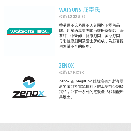
WATSONS 屈臣氏
位置: L2 32 & 33
香港屈臣氏乃屈臣氏集團旗下零售品
牌。店舖的專業團隊由註冊藥劑師、營
養師、中醫師、健康顧問、美妝顧問、
母嬰健康顧問及護士所組成，為顧客提
供無微不至的服務。
ZENOX
位置: L7 KIOSK
Zenox 的 MegaBox 體驗店有齊所有最
新的電競椅電競檯和人體工學辦公網椅
試坐，並有一系列的電競產品和智能燈
具展出。