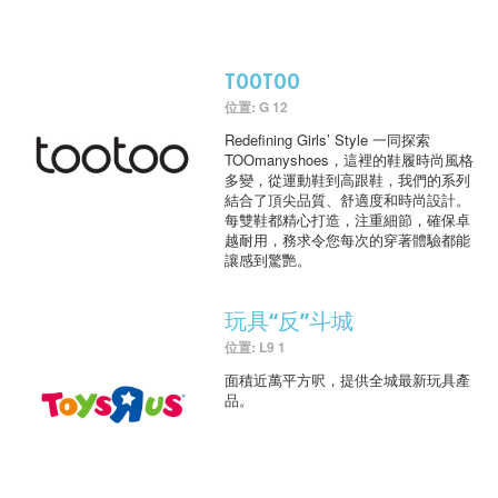
TOOTOO
位置: G 12
Redefining Girls’ Style 一同探索
TOOmanyshoes，這裡的鞋履時尚風格
多變，從運動鞋到高跟鞋，我們的系列
結合了頂尖品質、舒適度和時尚設計。
每雙鞋都精心打造，注重細節，確保卓
越耐用，務求令您每次的穿著體驗都能
讓感到驚艷。
玩具“反”斗城
位置: L9 1
面積近萬平方呎，提供全城最新玩具產
品。