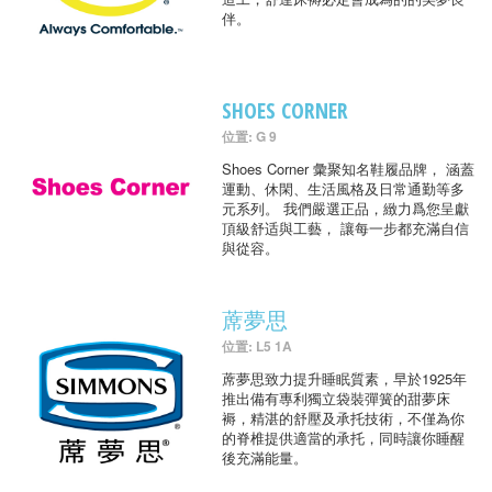
伴。
SHOES CORNER
位置: G 9
Shoes Corner 彙聚知名鞋履品牌， 涵蓋
運動、休閑、生活風格及日常通勤等多
元系列。 我們嚴選正品，緻力爲您呈獻
頂級舒适與工藝， 讓每一步都充滿自信
與從容。
蓆夢思
位置: L5 1A
蓆夢思致力提升睡眠質素，早於1925年
推出備有專利獨立袋裝彈簧的甜夢床
褥，精湛的舒壓及承托技術，不僅為你
的脊椎提供適當的承托，同時讓你睡醒
後充滿能量。