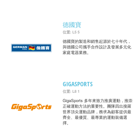
德國寶
位置: L5 5
德國寶的製造和銷售起源於七十年代，
與德國公司攜手合作設計及發展多元化
家庭電器業務。
GIGASPORTS
位置: L8 1
GigaSports 多年來致力推廣運動，推崇
正確運動方法的重要性。團隊四出搜羅
世界頂尖運動品牌，務求為顧客提供最
齊全、最優質、最專業的運動裝備選
擇。