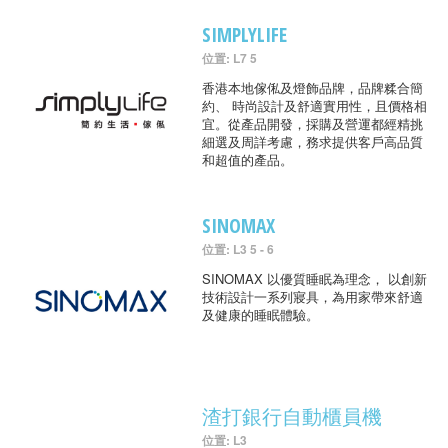
SIMPLYLIFE
位置: L7 5
香港本地傢俬及燈飾品牌，品牌糅合簡
約、 時尚設計及舒適實用性，且價格相
宜。從產品開發，採購及營運都經精挑
細選及周詳考慮，務求提供客戶高品質
和超值的產品。
SINOMAX
位置: L3 5 - 6
SINOMAX 以優質睡眠為理念， 以創新
技術設計一系列寢具，為用家帶來舒適
及健康的睡眠體驗。
渣打銀行自動櫃員機
位置: L3