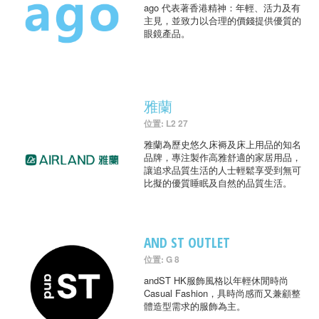
ago 代表著香港精神：年輕、活力及有
主見，並致力以合理的價錢提供優質的
眼鏡產品。
雅蘭
位置: L2 27
雅蘭為歷史悠久床褥及床上用品的知名
品牌，專注製作高雅舒適的家居用品，
讓追求品質生活的人士輕鬆享受到無可
比擬的優質睡眠及自然的品質生活。
AND ST OUTLET
位置: G 8
andST HK服飾風格以年輕休閒時尚
Casual Fashion，具時尚感而又兼顧整
體造型需求的服飾為主。