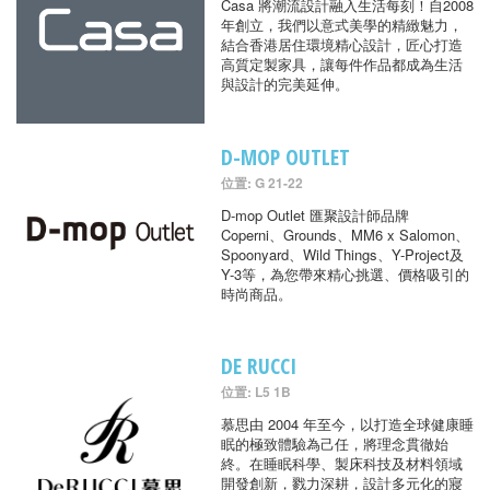
Casa 將潮流設計融入生活每刻！自2008
年創立，我們以意式美學的精緻魅力，
結合香港居住環境精心設計，匠心打造
高質定製家具，讓每件作品都成為生活
與設計的完美延伸。
D-MOP OUTLET
位置: G 21-22
D-mop Outlet 匯聚設計師品牌
Coperni、Grounds、MM6 x Salomon、
Spoonyard、Wild Things、Y-Project及
Y-3等，為您帶來精心挑選、價格吸引的
時尚商品。
DE RUCCI
位置: L5 1B
慕思由 2004 年至今，以打造全球健康睡
眠的極致體驗為己任，將理念貫徹始
終。在睡眠科學、製床科技及材料領域
開發創新，戮力深耕，設計多元化的寢