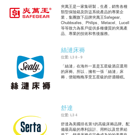
夾萬王是一家集研製，生產，銷售各種
類型保險箱及防盜系統產品的專業企
業，集團旗下品牌夾萬王Safegear、
Chubbsafes、Philips、Metacel、Lucell
等等致力為客戶提供多種優質的夾萬產
品、專業的技術和售後服務。
絲漣床褥
位置: L3 8 - 9
「絲漣」在海外一直是五星級酒店選用
的床褥。所以﹐擁有一張「絲漣」床
褥﹐便能晚晚享受五星級的舒適睡眠。
舒達
位置: L3 4
舒達為美國排名第1的高級床褥品牌。配
備最高級的專利設計、用料以及世界給
造工，舒達床褥必定會成為的的美夢良