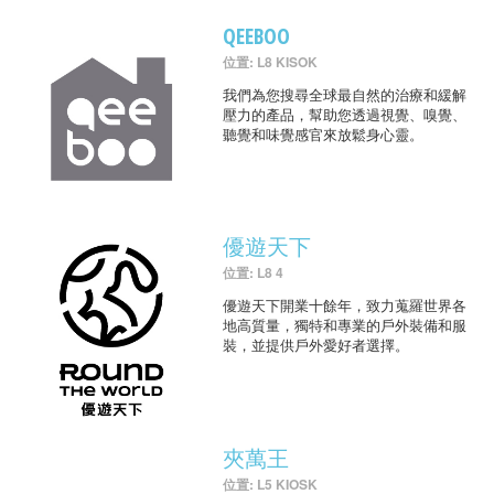
QEEBOO
位置: L8 KISOK
我們為您搜尋全球最自然的治療和緩解
壓力的產品，幫助您透過視覺、嗅覺、
聽覺和味覺感官來放鬆身心靈。
優遊天下
位置: L8 4
優遊天下開業十餘年，致力蒐羅世界各
地高質量，獨特和專業的戶外裝備和服
裝，並提供戶外愛好者選擇。
夾萬王
位置: L5 KIOSK