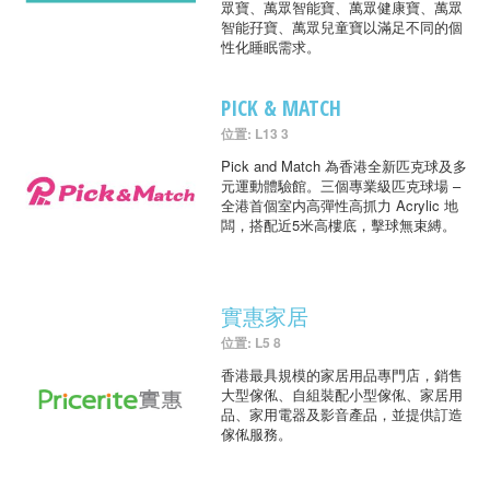
眾寶、萬眾智能寶、萬眾健康寶、萬眾
智能孖寶、萬眾兒童寶以滿足不同的個
性化睡眠需求。
PICK & MATCH
位置: L13 3
Pick and Match 為香港全新匹克球及多
元運動體驗館。三個專業級匹克球場 –
全港首個室内高彈性高抓力 Acrylic 地
闆，搭配近5米高樓底，擊球無束縛。
實惠家居
位置: L5 8
香港最具規模的家居用品專門店，銷售
大型傢俬、自組裝配小型傢俬、家居用
品、家用電器及影音產品，並提供訂造
傢俬服務。