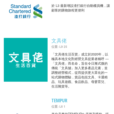
於 L3 最新增設渣打銀行自動櫃員機，讓
顧客的購物旅程更便利
文具佬
位置: L9 25
「文具佬生活百貨」成立於2020年，以
極具本地文化對經營文具從業者稱呼 —
「文具佬」而名命，旨在令日漸式微的
傳統「文具舖」加入更多產品元素，並
調整經營模式，從而提供更大眾化的一
站式購物體驗，貨品包括文具、卡通精
品、玩具遊戲、食品飲品、母嬰育兒、
生活雜貨等。
TEMPUR
位置: L6 1
來自丹麥的TEMPUR® 床褥及睡枕，採