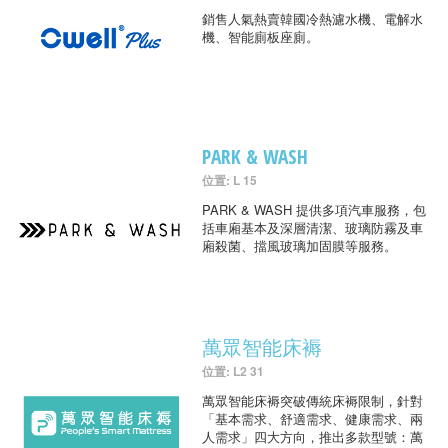
銷售人氣熱賣韓國冷熱濾水機、電解水
機、智能廁板座廁。
PARK & WASH
位置: L 15
PARK & WASH 提供多項汽車服務，包
括車廂基本及深層清潔、玻璃防霧及車
廂殺菌、擋風玻璃加固膜等服務。
萬眾智能床褥
位置: L2 31
萬眾智能床褥突破傳統床褥限制，針對
「基本需求、舒適需求、健康需求、兩
人需求」四大方向，推出多款型號：萬