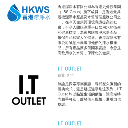
香港潔淨水有限公司為香港史偉莎集團
（LBS Group）旗下成員，是香港最具
規模潔淨水產品及水質管理服務公司之
一。在今天健康與環境意識提高的社
會，不少人開始注重平日飲用水的衛生
和健康標準，為家居購買淨水器產品，
確保自己和家人的健康。香港潔淨水有
限公司誠意推薦選用他們的淨水機產
品，所有產品獲多個國家認證，令您提
高飲用水的水質，保障您的健康。
I.T OUTLET
位置: G 11
無論是探索專屬優惠、尋找歷久彌新的
經典款式，還是發掘過季別注系列，I.T
Outlet 均以貼近生活的價格，讓高端時
尚觸手可及，啟發個人風格，展現自信
格調。
I.T OUTLET