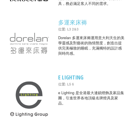
具，務必滿足客人不同的需求。
多運來床褥
位置: L3 2&3
Dorelan 多運來床褥運用意大利天生的美
學靈感及對藝術的熱情態度，創造出提
供完美極致的睡眠，充滿獨特的設計感
與時尚感。
E LIGHTING
位置: L5 6
e Lighting 是全港最大連鎖燈飾及家品集
團，引進世界各地頂級名牌燈具及家
品。