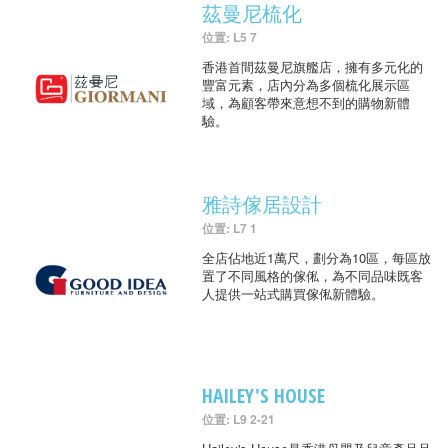
茲曼尼梳化
位置: L5 7
香港首間茲曼尼旗艦店，擁有多元化的
豐富元素，店內分為多個梳化展示區
域，為顧客帶來意想不到的購物新體
驗。
雅詩傢居設計
位置: L7 1
全店佔地近1萬尺，劃分為10區，每區放
置了不同風格的傢俬，為不同品味既客
人提供一站式購買傢俬新體驗。
HAILEY'S HOUSE
位置: L9 2-21