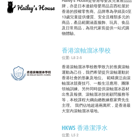
Hailey's House是香港母嬰及兒童產品品
牌，亦是日本連鎖母嬰用品店西松屋於
香港的授權零售商。品牌專為孕婦及0至
13歲兒童提供優質、安全且種類多元的
商品，產品範圍涵蓋服飾、玩具、食品
及日常用品，為現代家長提供一站式購
物體驗。
香港滾軸溜冰學校
位置: L8 2-5
香港滾軸溜冰學校教學致力於推廣滾軸
運動為己任，我們希望提升滾軸運動於
香港社會的形象及地位。 範疇廣泛由滾
軸溜冰競賽技巧、一般生活應用、團隊
領袖訓練。另外同時提供滾軸溜冰器材
出售及報價、滾軸溜冰技術顧問服務等
等，本校課程大綱由總教練蔡家齊先生
主理。 我們佔地超過兩萬呎，是香港最
大室內滾軸溜冰場地。
HKWS 香港潔淨水
位置: L5 2