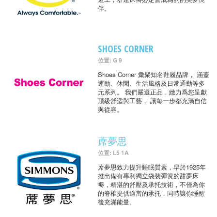
伴。
SHOES CORNER
位置: G 9
Shoes Corner 彙聚知名鞋履品牌， 涵蓋
運動、休閑、生活風格及日常通勤等多
元系列。 我們嚴選正品，緻力爲您呈獻
頂級舒适與工藝， 讓每一步都充滿自信
與從容。
蓆夢思
位置: L5 1A
蓆夢思致力提升睡眠質素，早於1925年
推出備有專利獨立袋裝彈簧的甜夢床
褥，精湛的舒壓及承托技術，不僅為你
的脊椎提供適當的承托，同時讓你睡醒
後充滿能量。