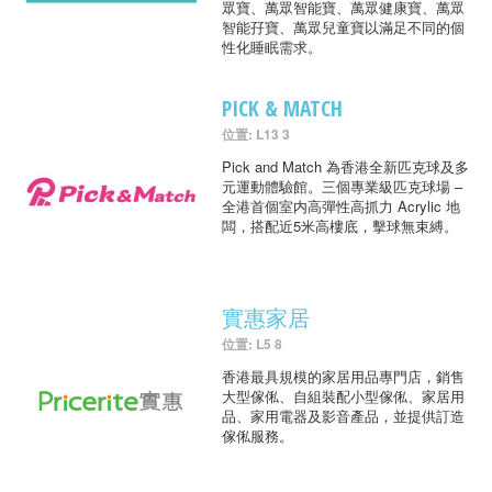
眾寶、萬眾智能寶、萬眾健康寶、萬眾
智能孖寶、萬眾兒童寶以滿足不同的個
性化睡眠需求。
PICK & MATCH
位置: L13 3
Pick and Match 為香港全新匹克球及多
元運動體驗館。三個專業級匹克球場 –
全港首個室内高彈性高抓力 Acrylic 地
闆，搭配近5米高樓底，擊球無束縛。
實惠家居
位置: L5 8
香港最具規模的家居用品專門店，銷售
大型傢俬、自組裝配小型傢俬、家居用
品、家用電器及影音產品，並提供訂造
傢俬服務。