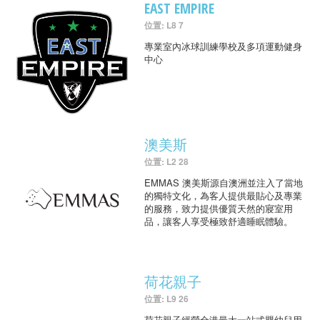
EAST EMPIRE
位置: L8 7
專業室內冰球訓練學校及多項運動健身
中心
澳美斯
位置: L2 28
EMMAS 澳美斯源自澳洲並注入了當地
的獨特文化，為客人提供最貼心及專業
的服務，致力提供優質天然的寢室用
品，讓客人享受極致舒適睡眠體驗。
荷花親子
位置: L9 26
荷花親子經營全港最大一站式嬰幼兒用