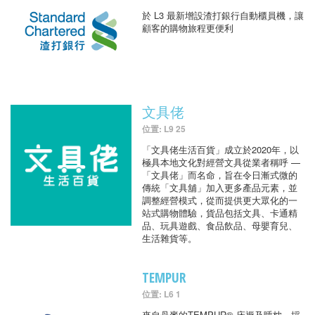
於 L3 最新增設渣打銀行自動櫃員機，讓
顧客的購物旅程更便利
文具佬
位置: L9 25
「文具佬生活百貨」成立於2020年，以
極具本地文化對經營文具從業者稱呼 —
「文具佬」而名命，旨在令日漸式微的
傳統「文具舖」加入更多產品元素，並
調整經營模式，從而提供更大眾化的一
站式購物體驗，貨品包括文具、卡通精
品、玩具遊戲、食品飲品、母嬰育兒、
生活雜貨等。
TEMPUR
位置: L6 1
來自丹麥的TEMPUR® 床褥及睡枕，採