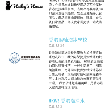
Hailey's House是香港母嬰及兒童產品品
牌，亦是日本連鎖母嬰用品店西松屋於
香港的授權零售商。品牌專為孕婦及0至
13歲兒童提供優質、安全且種類多元的
商品，產品範圍涵蓋服飾、玩具、食品
及日常用品，為現代家長提供一站式購
物體驗。
香港滾軸溜冰學校
位置: L8 2-5
香港滾軸溜冰學校教學致力於推廣滾軸
運動為己任，我們希望提升滾軸運動於
香港社會的形象及地位。 範疇廣泛由滾
軸溜冰競賽技巧、一般生活應用、團隊
領袖訓練。另外同時提供滾軸溜冰器材
出售及報價、滾軸溜冰技術顧問服務等
等，本校課程大綱由總教練蔡家齊先生
主理。 我們佔地超過兩萬呎，是香港最
大室內滾軸溜冰場地。
HKWS 香港潔淨水
位置: L5 2