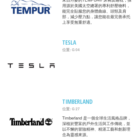
用源於美國太空總署的專利舒壓物料，
能完全貼服您的身體曲線、頭頸及肩
部，減少壓力點，讓您能在最完善承托
上享受無重舒適。
TESLA
位置: G 04
TIMBERLAND
位置: G 27
Timberland 是一個全球生活風格品牌，
深植於豐富的戶外生活與工作傳統，並
以不懈的冒險精神、精湛工藝和創新理
念為靈感來源。