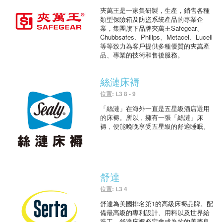
夾萬王是一家集研製，生產，銷售各種
類型保險箱及防盜系統產品的專業企
業，集團旗下品牌夾萬王Safegear、
Chubbsafes、Philips、Metacel、Lucell
等等致力為客戶提供多種優質的夾萬產
品、專業的技術和售後服務。
絲漣床褥
位置: L3 8 - 9
「絲漣」在海外一直是五星級酒店選用
的床褥。所以﹐擁有一張「絲漣」床
褥﹐便能晚晚享受五星級的舒適睡眠。
舒達
位置: L3 4
舒達為美國排名第1的高級床褥品牌。配
備最高級的專利設計、用料以及世界給
造工，舒達床褥必定會成為的的美夢良