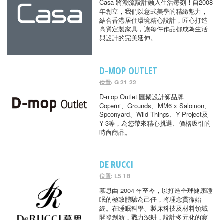
Casa 將潮流設計融入生活每刻！自2008
年創立，我們以意式美學的精緻魅力，
結合香港居住環境精心設計，匠心打造
高質定製家具，讓每件作品都成為生活
與設計的完美延伸。
D-MOP OUTLET
位置: G 21-22
D-mop Outlet 匯聚設計師品牌
Coperni、Grounds、MM6 x Salomon、
Spoonyard、Wild Things、Y-Project及
Y-3等，為您帶來精心挑選、價格吸引的
時尚商品。
DE RUCCI
位置: L5 1B
慕思由 2004 年至今，以打造全球健康睡
眠的極致體驗為己任，將理念貫徹始
終。在睡眠科學、製床科技及材料領域
開發創新，戮力深耕，設計多元化的寢