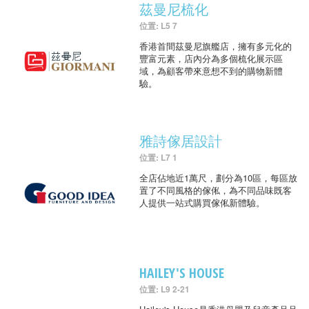
茲曼尼梳化
位置: L5 7
香港首間茲曼尼旗艦店，擁有多元化的
豐富元素，店內分為多個梳化展示區
域，為顧客帶來意想不到的購物新體
驗。
雅詩傢居設計
位置: L7 1
全店佔地近1萬尺，劃分為10區，每區放
置了不同風格的傢俬，為不同品味既客
人提供一站式購買傢俬新體驗。
HAILEY'S HOUSE
位置: L9 2-21