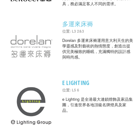
具，務必滿足客人不同的需求。
多運來床褥
位置: L3 2&3
Dorelan 多運來床褥運用意大利天生的美
學靈感及對藝術的熱情態度，創造出提
供完美極致的睡眠，充滿獨特的設計感
與時尚感。
E LIGHTING
位置: L5 6
e Lighting 是全港最大連鎖燈飾及家品集
團，引進世界各地頂級名牌燈具及家
品。