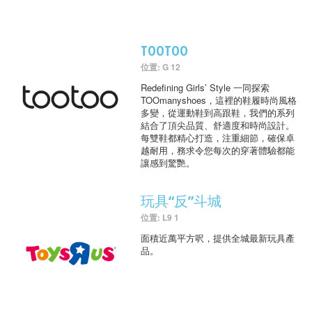
TOOTOO
位置: G 12
Redefining Girls’ Style 一同探索
TOOmanyshoes，這裡的鞋履時尚風格
多變，從運動鞋到高跟鞋，我們的系列
結合了頂尖品質、舒適度和時尚設計。
每雙鞋都精心打造，注重細節，確保卓
越耐用，務求令您每次的穿著體驗都能
讓感到驚艷。
玩具“反”斗城
位置: L9 1
面積近萬平方呎，提供全城最新玩具產
品。