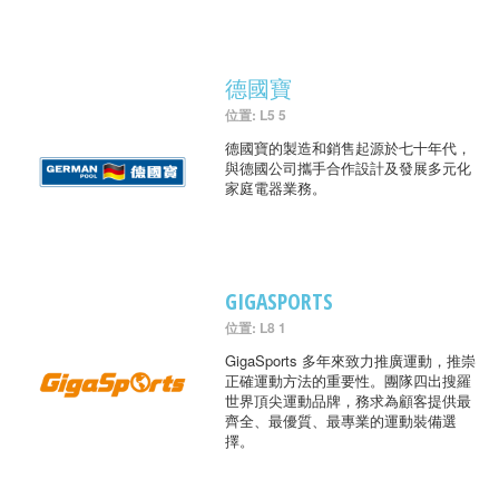
德國寶
位置: L5 5
德國寶的製造和銷售起源於七十年代，
與德國公司攜手合作設計及發展多元化
家庭電器業務。
GIGASPORTS
位置: L8 1
GigaSports 多年來致力推廣運動，推崇
正確運動方法的重要性。團隊四出搜羅
世界頂尖運動品牌，務求為顧客提供最
齊全、最優質、最專業的運動裝備選
擇。