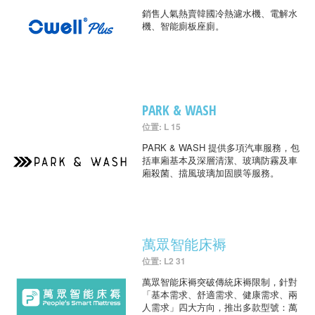
銷售人氣熱賣韓國冷熱濾水機、電解水
機、智能廁板座廁。
PARK & WASH
位置: L 15
PARK & WASH 提供多項汽車服務，包
括車廂基本及深層清潔、玻璃防霧及車
廂殺菌、擋風玻璃加固膜等服務。
萬眾智能床褥
位置: L2 31
萬眾智能床褥突破傳統床褥限制，針對
「基本需求、舒適需求、健康需求、兩
人需求」四大方向，推出多款型號：萬