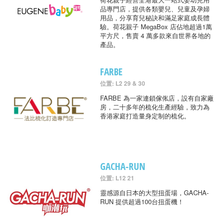
品專門店，提供各類嬰兒、兒童及孕婦
用品，分享育兒秘訣和滿足家庭成長體
驗。荷花親子 MegaBox 店佔地超過1萬
平方尺，售賣 4 萬多款來自世界各地的
產品。
FARBE
位置: L2 29 & 30
FARBE 為一家連鎖傢俬店，設有自家廠
房，二十多年的梳化生產經驗，致力為
香港家庭打造量身定制的梳化。
GACHA-RUN
位置: L12 21
靈感源自日本的大型扭蛋場，GACHA-
RUN 提供超過100台扭蛋機！