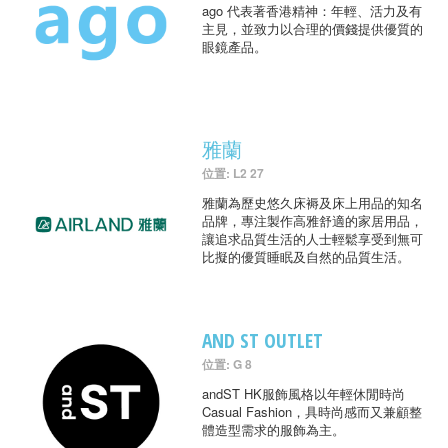
ago 代表著香港精神：年輕、活力及有
主見，並致力以合理的價錢提供優質的
眼鏡產品。
雅蘭
位置: L2 27
雅蘭為歷史悠久床褥及床上用品的知名
品牌，專注製作高雅舒適的家居用品，
讓追求品質生活的人士輕鬆享受到無可
比擬的優質睡眠及自然的品質生活。
AND ST OUTLET
位置: G 8
andST HK服飾風格以年輕休閒時尚
Casual Fashion，具時尚感而又兼顧整
體造型需求的服飾為主。