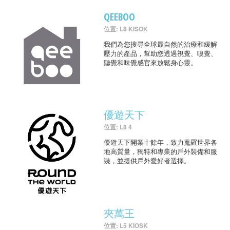
QEEBOO
位置: L8 KISOK
我們為您搜尋全球最自然的治療和緩解
壓力的產品，幫助您透過視覺、嗅覺、
聽覺和味覺感官來放鬆身心靈。
優遊天下
位置: L8 4
優遊天下開業十餘年，致力蒐羅世界各
地高質量，獨特和專業的戶外裝備和服
裝，並提供戶外愛好者選擇。
夾萬王
位置: L5 KIOSK