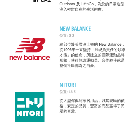
Outdoors 及 LiftnGo，為您的日常造型
注入輕鬆自在的生活態度。
NEW BALANCE
位置: G 2
總部位於美國波士頓的 New Balance，
從1906年一直堅持「展現負責任的領導
才能」的使命，所建立的國際運動品牌
形象，使得無論運動員、合作夥伴或是
整個社區都為之自豪。
NITORI
位置: L6 5
從大型傢俱到家居用品，以其親民的價
格，安定的品質，豐富的商品贏得了民
眾的喜愛。