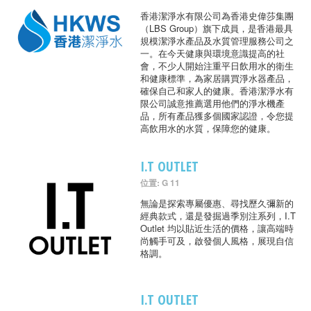
香港潔淨水有限公司為香港史偉莎集團
（LBS Group）旗下成員，是香港最具
規模潔淨水產品及水質管理服務公司之
一。在今天健康與環境意識提高的社
會，不少人開始注重平日飲用水的衛生
和健康標準，為家居購買淨水器產品，
確保自己和家人的健康。香港潔淨水有
限公司誠意推薦選用他們的淨水機產
品，所有產品獲多個國家認證，令您提
高飲用水的水質，保障您的健康。
I.T OUTLET
位置: G 11
無論是探索專屬優惠、尋找歷久彌新的
經典款式，還是發掘過季別注系列，I.T
Outlet 均以貼近生活的價格，讓高端時
尚觸手可及，啟發個人風格，展現自信
格調。
I.T OUTLET