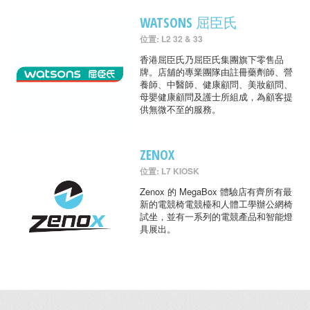
WATSONS 屈臣氏
位置: L2 32 & 33
香港屈臣氏乃屈臣氏集團旗下零售品
牌。店舖的專業團隊由註冊藥劑師、營
養師、中醫師、健康顧問、美妝顧問、
母嬰健康顧問及護士所組成，為顧客提
供無微不至的服務。
ZENOX
位置: L7 KIOSK
Zenox 的 MegaBox 體驗店有齊所有最
新的電競椅電競檯和人體工學辦公網椅
試坐，並有一系列的電競產品和智能燈
具展出。