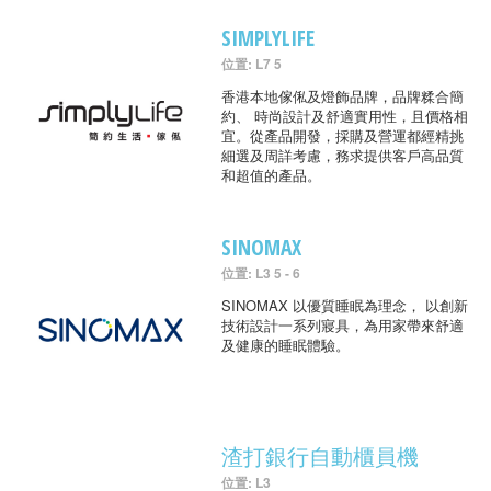
SIMPLYLIFE
位置: L7 5
香港本地傢俬及燈飾品牌，品牌糅合簡
約、 時尚設計及舒適實用性，且價格相
宜。從產品開發，採購及營運都經精挑
細選及周詳考慮，務求提供客戶高品質
和超值的產品。
SINOMAX
位置: L3 5 - 6
SINOMAX 以優質睡眠為理念， 以創新
技術設計一系列寢具，為用家帶來舒適
及健康的睡眠體驗。
渣打銀行自動櫃員機
位置: L3