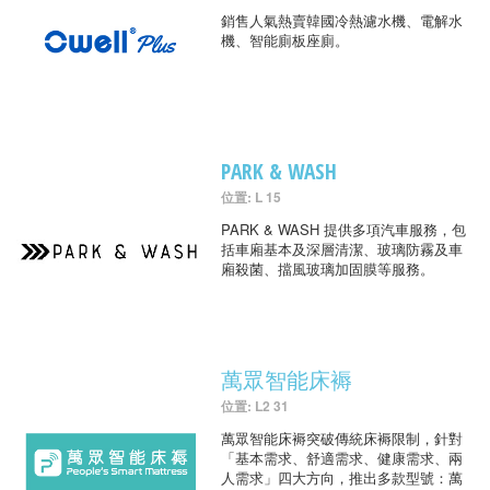
銷售人氣熱賣韓國冷熱濾水機、電解水
機、智能廁板座廁。
PARK & WASH
位置: L 15
PARK & WASH 提供多項汽車服務，包
括車廂基本及深層清潔、玻璃防霧及車
廂殺菌、擋風玻璃加固膜等服務。
萬眾智能床褥
位置: L2 31
萬眾智能床褥突破傳統床褥限制，針對
「基本需求、舒適需求、健康需求、兩
人需求」四大方向，推出多款型號：萬