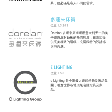
具，務必滿足客人不同的需求。
多運來床褥
位置: L3 2&3
Dorelan 多運來床褥運用意大利天生的美
學靈感及對藝術的熱情態度，創造出提
供完美極致的睡眠，充滿獨特的設計感
與時尚感。
E LIGHTING
位置: L5 6
e Lighting 是全港最大連鎖燈飾及家品集
團，引進世界各地頂級名牌燈具及家
品。