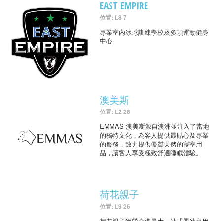
EAST EMPIRE
位置: L8 7
專業室內冰球訓練學校及多項運動健身
中心
澳美斯
位置: L2 28
EMMAS 澳美斯源自澳洲並注入了當地
的獨特文化，為客人提供最貼心及專業
的服務，致力提供優質天然的寢室用
品，讓客人享受極致舒適睡眠體驗。
荷花親子
位置: L9 26
荷花親子經營全港最大一站式嬰幼兒用