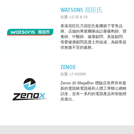
WATSONS 屈臣氏
位置: L2 32 & 33
香港屈臣氏乃屈臣氏集團旗下零售品
牌。店舖的專業團隊由註冊藥劑師、營
養師、中醫師、健康顧問、美妝顧問、
母嬰健康顧問及護士所組成，為顧客提
供無微不至的服務。
ZENOX
位置: L7 KIOSK
Zenox 的 MegaBox 體驗店有齊所有最
新的電競椅電競檯和人體工學辦公網椅
試坐，並有一系列的電競產品和智能燈
具展出。