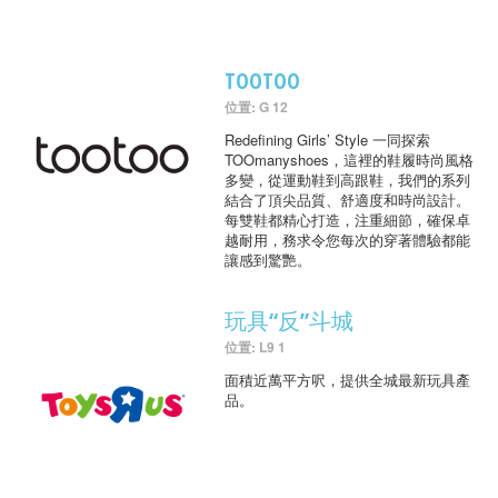
TOOTOO
位置: G 12
Redefining Girls’ Style 一同探索
TOOmanyshoes，這裡的鞋履時尚風格
多變，從運動鞋到高跟鞋，我們的系列
結合了頂尖品質、舒適度和時尚設計。
每雙鞋都精心打造，注重細節，確保卓
越耐用，務求令您每次的穿著體驗都能
讓感到驚艷。
玩具“反”斗城
位置: L9 1
面積近萬平方呎，提供全城最新玩具產
品。