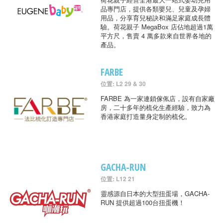
品專門店，提供各類嬰兒、兒童及孕婦
用品，分享育兒秘訣和滿足家庭成長體
驗。荷花親子 MegaBox 店佔地超過1萬
平方尺，售賣 4 萬多款來自世界各地的
產品。
FARBE
位置: L2 29 & 30
FARBE 為一家連鎖傢俬店，設有自家廠
房，二十多年的梳化生產經驗，致力為
香港家庭打造量身定制的梳化。
GACHA-RUN
位置: L12 21
靈感源自日本的大型扭蛋場，GACHA-
RUN 提供超過100台扭蛋機！