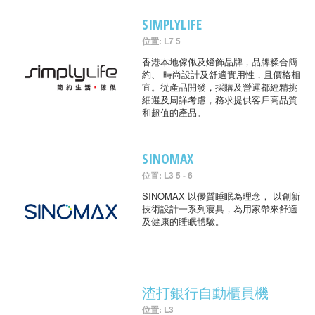
SIMPLYLIFE
位置: L7 5
香港本地傢俬及燈飾品牌，品牌糅合簡
約、 時尚設計及舒適實用性，且價格相
宜。從產品開發，採購及營運都經精挑
細選及周詳考慮，務求提供客戶高品質
和超值的產品。
SINOMAX
位置: L3 5 - 6
SINOMAX 以優質睡眠為理念， 以創新
技術設計一系列寢具，為用家帶來舒適
及健康的睡眠體驗。
渣打銀行自動櫃員機
位置: L3