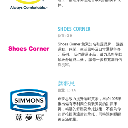
伴。
SHOES CORNER
位置: G 9
Shoes Corner 彙聚知名鞋履品牌， 涵蓋
運動、休閑、生活風格及日常通勤等多
元系列。 我們嚴選正品，緻力爲您呈獻
頂級舒适與工藝， 讓每一步都充滿自信
與從容。
蓆夢思
位置: L5 1A
蓆夢思致力提升睡眠質素，早於1925年
推出備有專利獨立袋裝彈簧的甜夢床
褥，精湛的舒壓及承托技術，不僅為你
的脊椎提供適當的承托，同時讓你睡醒
後充滿能量。