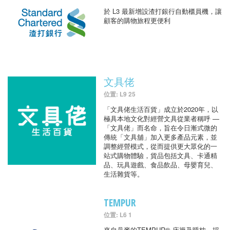
於 L3 最新增設渣打銀行自動櫃員機，讓
顧客的購物旅程更便利
文具佬
位置: L9 25
「文具佬生活百貨」成立於2020年，以
極具本地文化對經營文具從業者稱呼 —
「文具佬」而名命，旨在令日漸式微的
傳統「文具舖」加入更多產品元素，並
調整經營模式，從而提供更大眾化的一
站式購物體驗，貨品包括文具、卡通精
品、玩具遊戲、食品飲品、母嬰育兒、
生活雜貨等。
TEMPUR
位置: L6 1
來自丹麥的TEMPUR® 床褥及睡枕，採