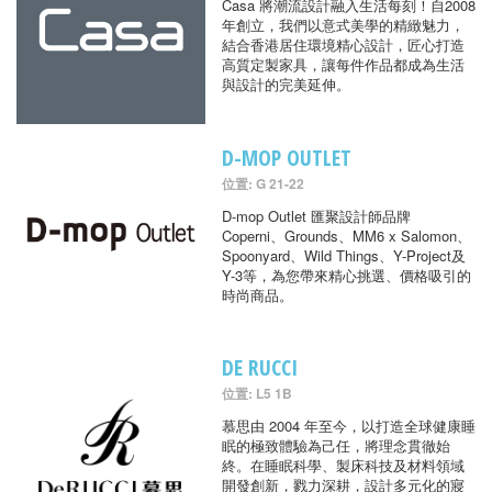
Casa 將潮流設計融入生活每刻！自2008
年創立，我們以意式美學的精緻魅力，
結合香港居住環境精心設計，匠心打造
高質定製家具，讓每件作品都成為生活
與設計的完美延伸。
D-MOP OUTLET
位置: G 21-22
D-mop Outlet 匯聚設計師品牌
Coperni、Grounds、MM6 x Salomon、
Spoonyard、Wild Things、Y-Project及
Y-3等，為您帶來精心挑選、價格吸引的
時尚商品。
DE RUCCI
位置: L5 1B
慕思由 2004 年至今，以打造全球健康睡
眠的極致體驗為己任，將理念貫徹始
終。在睡眠科學、製床科技及材料領域
開發創新，戮力深耕，設計多元化的寢