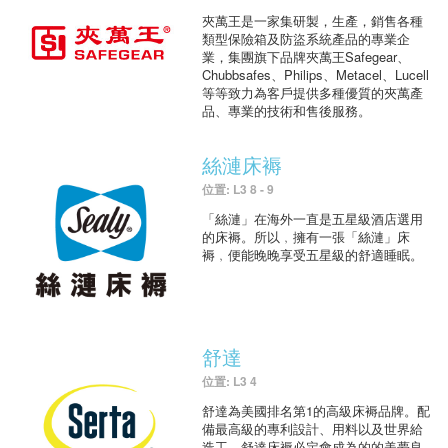
夾萬王是一家集研製，生產，銷售各種
類型保險箱及防盜系統產品的專業企
業，集團旗下品牌夾萬王Safegear、
Chubbsafes、Philips、Metacel、Lucell
等等致力為客戶提供多種優質的夾萬產
品、專業的技術和售後服務。
絲漣床褥
位置: L3 8 - 9
「絲漣」在海外一直是五星級酒店選用
的床褥。所以﹐擁有一張「絲漣」床
褥﹐便能晚晚享受五星級的舒適睡眠。
舒達
位置: L3 4
舒達為美國排名第1的高級床褥品牌。配
備最高級的專利設計、用料以及世界給
造工，舒達床褥必定會成為的的美夢良