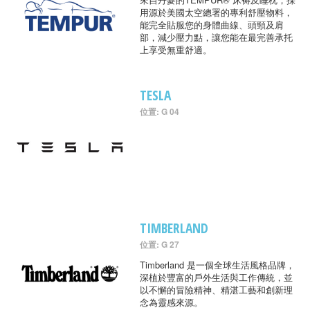
用源於美國太空總署的專利舒壓物料，
能完全貼服您的身體曲線、頭頸及肩
部，減少壓力點，讓您能在最完善承托
上享受無重舒適。
TESLA
位置: G 04
TIMBERLAND
位置: G 27
Timberland 是一個全球生活風格品牌，
深植於豐富的戶外生活與工作傳統，並
以不懈的冒險精神、精湛工藝和創新理
念為靈感來源。