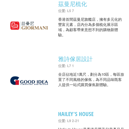
茲曼尼梳化
位置: L5 7
香港首間茲曼尼旗艦店，擁有多元化的
豐富元素，店內分為多個梳化展示區
域，為顧客帶來意想不到的購物新體
驗。
雅詩傢居設計
位置: L7 1
全店佔地近1萬尺，劃分為10區，每區放
置了不同風格的傢俬，為不同品味既客
人提供一站式購買傢俬新體驗。
HAILEY'S HOUSE
位置: L9 2-21