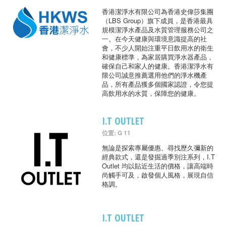
香港潔淨水有限公司為香港史偉莎集團
（LBS Group）旗下成員，是香港最具
規模潔淨水產品及水質管理服務公司之
一。在今天健康與環境意識提高的社
會，不少人開始注重平日飲用水的衛生
和健康標準，為家居購買淨水器產品，
確保自己和家人的健康。香港潔淨水有
限公司誠意推薦選用他們的淨水機產
品，所有產品獲多個國家認證，令您提
高飲用水的水質，保障您的健康。
I.T OUTLET
位置: G 11
無論是探索專屬優惠、尋找歷久彌新的
經典款式，還是發掘過季別注系列，I.T
Outlet 均以貼近生活的價格，讓高端時
尚觸手可及，啟發個人風格，展現自信
格調。
I.T OUTLET