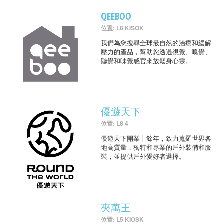
QEEBOO
位置: L8 KISOK
我們為您搜尋全球最自然的治療和緩解
壓力的產品，幫助您透過視覺、嗅覺、
聽覺和味覺感官來放鬆身心靈。
優遊天下
位置: L8 4
優遊天下開業十餘年，致力蒐羅世界各
地高質量，獨特和專業的戶外裝備和服
裝，並提供戶外愛好者選擇。
夾萬王
位置: L5 KIOSK