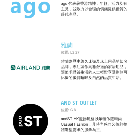
ago 代表著香港精神：年輕、活力及有
主見，並致力以合理的價錢提供優質的
眼鏡產品。
雅蘭
位置: L2 27
雅蘭為歷史悠久床褥及床上用品的知名
品牌，專注製作高雅舒適的家居用品，
讓追求品質生活的人士輕鬆享受到無可
比擬的優質睡眠及自然的品質生活。
AND ST OUTLET
位置: G 8
andST HK服飾風格以年輕休閒時尚
Casual Fashion，具時尚感而又兼顧整
體造型需求的服飾為主。