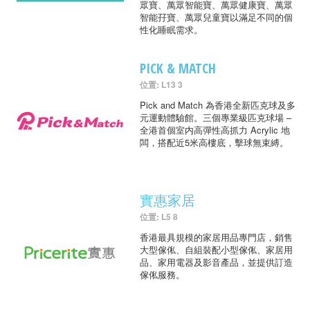
眾寶、萬眾智能寶、萬眾健康寶、萬眾
智能孖寶、萬眾兒童寶以滿足不同的個
性化睡眠需求。
PICK & MATCH
位置: L13 3
Pick and Match 為香港全新匹克球及多
元運動體驗館。三個專業級匹克球場 –
全港首個室内高彈性高抓力 Acrylic 地
闆，搭配近5米高樓底，擊球無束縛。
實惠家居
位置: L5 8
香港最具規模的家居用品專門店，銷售
大型傢俬、自組裝配小型傢俬、家居用
品、家用電器及影音產品，並提供訂造
傢俬服務。