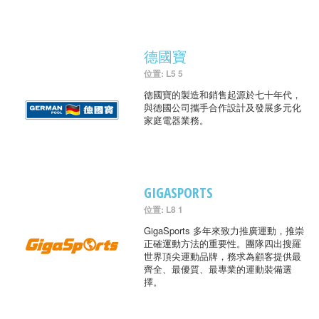
德國寶
位置: L5 5
德國寶的製造和銷售起源於七十年代，
與德國公司攜手合作設計及發展多元化
家庭電器業務。
GIGASPORTS
位置: L8 1
GigaSports 多年來致力推廣運動，推崇
正確運動方法的重要性。團隊四出搜羅
世界頂尖運動品牌，務求為顧客提供最
齊全、最優質、最專業的運動裝備選
擇。