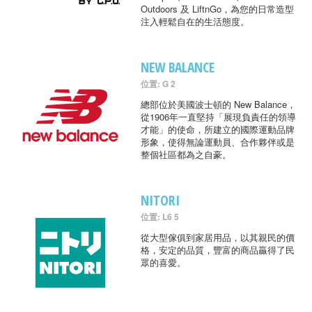
Outdoors 及 LiftnGo，為您的日常造型
注入輕鬆自在的生活態度。
NEW BALANCE
位置: G 2
總部位於美國波士頓的 New Balance，
從1906年一直堅持「展現負責任的領導
才能」的使命，所建立的國際運動品牌
形象，使得無論運動員、合作夥伴或是
整個社區都為之自豪。
NITORI
位置: L6 5
從大型傢俱到家居用品，以其親民的價
格，安定的品質，豐富的商品贏得了民
眾的喜愛。