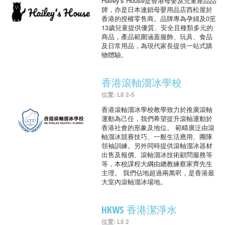
Hailey's House是香港母嬰及兒童產品品
牌，亦是日本連鎖母嬰用品店西松屋於
香港的授權零售商。品牌專為孕婦及0至
13歲兒童提供優質、安全且種類多元的
商品，產品範圍涵蓋服飾、玩具、食品
及日常用品，為現代家長提供一站式購
物體驗。
香港滾軸溜冰學校
位置: L8 2-5
香港滾軸溜冰學校教學致力於推廣滾軸
運動為己任，我們希望提升滾軸運動於
香港社會的形象及地位。 範疇廣泛由滾
軸溜冰競賽技巧、一般生活應用、團隊
領袖訓練。另外同時提供滾軸溜冰器材
出售及報價、滾軸溜冰技術顧問服務等
等，本校課程大綱由總教練蔡家齊先生
主理。 我們佔地超過兩萬呎，是香港最
大室內滾軸溜冰場地。
HKWS 香港潔淨水
位置: L5 2