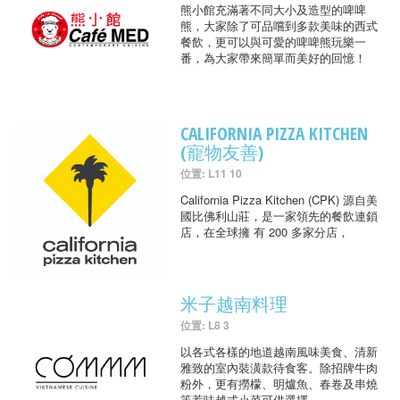
熊小館充滿著不同大小及造型的啤啤
熊，大家除了可品嚐到多款美味的西式
餐飲，更可以與可愛的啤啤熊玩樂一
番，為大家帶來簡單而美好的回憶！
CALIFORNIA PIZZA KITCHEN
(寵物友善)
位置: L11 10
California Pizza Kitchen (CPK) 源自美
國比佛利山莊，是一家領先的餐飲連鎖
店，在全球擁 有 200 多家分店，
米子越南料理
位置: L8 3
以各式各樣的地道越南風味美食、清新
雅致的室內裝潢款待食客。除招牌牛肉
粉外，更有撈檬、明爐魚、春卷及串燒
等惹味越式小菜可供選擇。