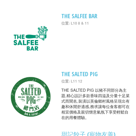
THE SALFEE BAR
位置: L10 8 & 11
THE SALTED PIG
位置: L11 12
THE SALTED PIG 以豬不同部分為主
題,精心設計多款香味四溢及分量十足菜
式而聞名,裝潢以英倫鄉村風格呈現出有
趣和休閒舒適感,務求讓每位食客都可在
相宜價格及親切愜意氣氛下享受輕鬆自
在的用餐體驗。
甜記餃子 (寵物友善)