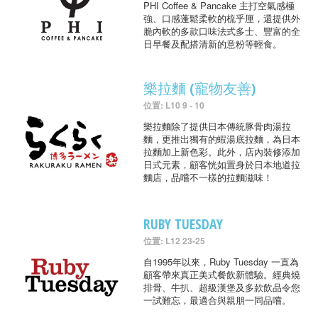
PHI Coffee & Pancake 主打空氣感極
強、口感蓬鬆柔軟的梳乎厘，還提供外
脆內軟的多款口味法式多士、豐富的全
日早餐及配搭清新的意粉等輕食。
樂拉麵 (寵物友善)
位置: L10 9 - 10
樂拉麵除了提供日本傳統豚骨肉湯拉
麵，更推出獨有的蝦湯底拉麵，為日本
拉麵加上新色彩。此外，店內裝修添加
日式元素，顧客恍如置身於日本地道拉
麵店，品嚐不一樣的拉麵滋味！
RUBY TUESDAY
位置: L12 23-25
自1995年以來，Ruby Tuesday 一直為
顧客帶來真正美式餐飲新體驗。經典燒
排骨、牛扒、超級漢堡及多款飲品令您
一試難忘，最適合與親朋一同品嚐。