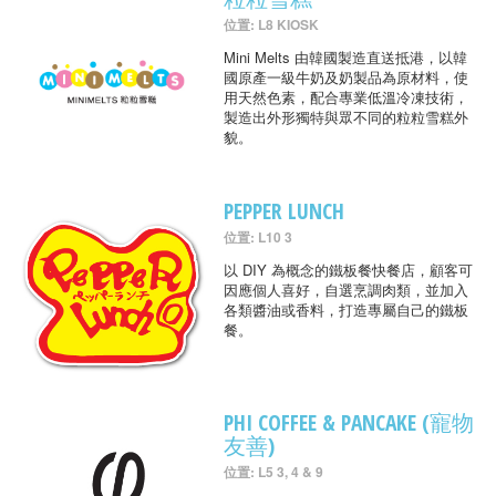
位置: L8 KIOSK
Mini Melts 由韓國製造直送抵港，以韓
國原產一級牛奶及奶製品為原材料，使
用天然色素，配合專業低溫冷凍技術，
製造出外形獨特與眾不同的粒粒雪糕外
貌。
PEPPER LUNCH
位置: L10 3
以 DIY 為概念的鐵板餐快餐店，顧客可
因應個人喜好，自選烹調肉類，並加入
各類醬油或香料，打造專屬自己的鐵板
餐。
PHI COFFEE & PANCAKE (寵物
友善)
位置: L5 3, 4 & 9