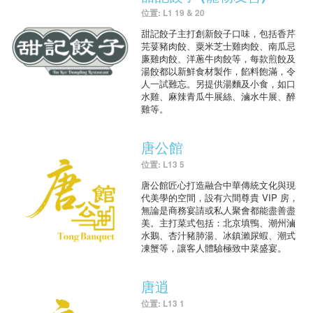
位置: L1 19 & 20
甜記餃子主打創新餃子口味，包括香芹
芫荽豬肉餃、粟米芝士雞肉餃、南瓜忌
廉雞肉餃、洋蔥牛肉餃等，每款煎餃及
湯餃都以新鮮食材製作，餡料飽滿，令
人一試難忘。另提供湯麵及小食，如口
水雞、麻辣青瓜牛展絲、滷水牛展、醉
雞等。
唐公館
位置: L13 5
唐公館匠心打造融合中華傳統文化與現
代美學的空間，設有六間尊貴 VIP 房，
無論是商務宴請或私人聚會都能盡善盡
美。主打菜式包括：北京填鴨、潮州滷
水鵝、杏汁豬肺湯、冰鎮瀨尿蝦、潮式
凍蟹等，讓客人體驗極致中菜盛宴。
唐逍
位置: L13 1