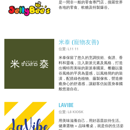
是一間非一般的零食專門店，搜羅世界
各地的零食、軟糖及特製爆谷。
米泰 (寵物友善)
位置: L11 11
米泰保留了悠久的烹調技術、食譜、香
料和靈魂，注入新派元素及風格，打造
出獨特而美味的新派泰國菜。餐廳以曼
谷風格的平房為靈感，以風格簡約的裝
潢，配搭綠色植物、藤製傢俬，營造療
癒身心的舒適感，讓顧客仿如置身泰國
般悠遊自在。
LAVIBE
位置: L8 KIOSK
用美味滋養自己，用好器皿款待生活。
健康選物 × 品味餐桌，就是你的生活姿