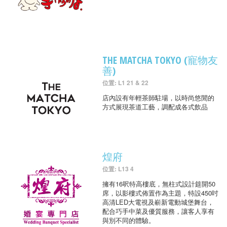
THE MATCHA TOKYO (寵物友
善)
位置: L1 21 & 22
店內設有年輕茶師駐場，以時尚悠閒的
方式展現茶道工藝，調配成各式飲品
煌府
位置: L13 4
擁有16呎特高樓底，無柱式設計筵開50
席，以影樓式佈置作為主題，特設450吋
高清LED大電視及嶄新電動城堡舞台，
配合巧手中菜及優質服務，讓客人享有
與別不同的體驗。