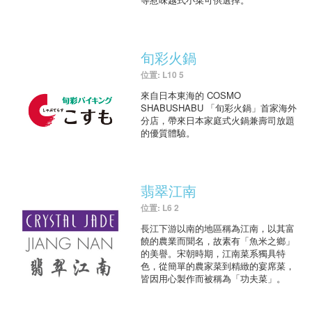
旬彩火鍋
位置: L10 5
來自日本東海的 COSMO
SHABUSHABU 「旬彩火鍋」首家海外
分店，帶來日本家庭式火鍋兼壽司放題
的優質體驗。
翡翠江南
位置: L6 2
長江下游以南的地區稱為江南，以其富
饒的農業而聞名，故素有「魚米之鄉」
的美譽。宋朝時期，江南菜系獨具特
色，從簡單的農家菜到精緻的宴席菜，
皆因用心製作而被稱為「功夫菜」。