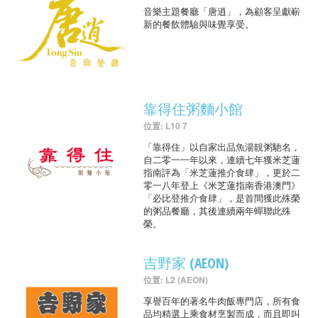
音樂主題餐廳「唐逍」，為顧客呈獻嶄
新的餐飲體驗與味覺享受。
靠得住粥麵小館
位置: L10 7
「靠得住」以自家出品魚湯靚粥馳名，
自二零一一年以來，連續七年獲米芝蓮
指南評為「米芝蓮推介食肆」，更於二
零一八年登上《米芝蓮指南香港澳門》
「必比登推介食肆」，是首間獲此殊榮
的粥品餐廳，其後連續兩年蟬聯此殊
榮。
吉野家 (AEON)
位置: L2 (AEON)
享譽百年的著名牛肉飯專門店，所有食
品均精選上乘食材烹製而成，而且即叫