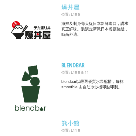
爆丼屋
位置: L10 5
海鮮及刺身每天從日本新鮮進口，講求
真正鮮味。裝潢走新派日本餐廳路綫，
時尚舒適。
BLENDBAR
位置: L10 8 & 11
blendbar以嚴選優質水果配搭，每杯
smoothie 由自助冰沙機即點即製。
熊小館
位置: L11 8