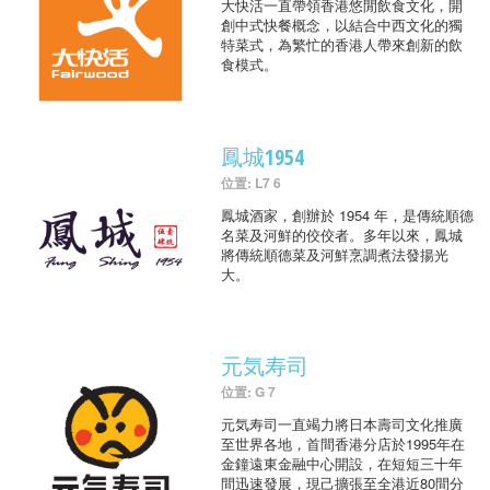
大快活一直帶領香港悠閒飲食文化，開
創中式快餐概念，以結合中西文化的獨
特菜式，為繁忙的香港人帶來創新的飲
食模式。
鳳城1954
位置: L7 6
鳳城酒家，創辦於 1954 年，是傳統順德
名菜及河鮮的佼佼者。多年以來，鳳城
將傳統順德菜及河鮮烹調煮法發揚光
大。
元気寿司
位置: G 7
元気寿司一直竭力將日本壽司文化推廣
至世界各地，首間香港分店於1995年在
金鐘遠東金融中心開設，在短短三十年
間迅速發展，現己擴張至全港近80間分