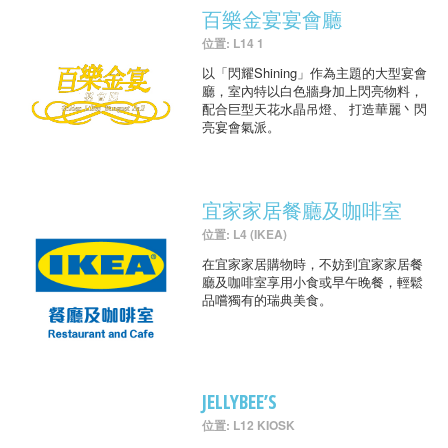
百樂金宴宴會廳
位置: L14 1
以「閃耀Shining」作為主題的大型宴會
廳，室內特以白色牆身加上閃亮物料，
配合巨型天花水晶吊燈、 打造華麗丶閃
亮宴會氣派。
宜家家居餐廳及咖啡室
位置: L4 (IKEA)
在宜家家居購物時，不妨到宜家家居餐
廳及咖啡室享用小食或早午晚餐，輕鬆
品嚐獨有的瑞典美食。
JELLYBEE’S
位置: L12 KIOSK