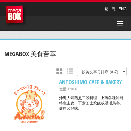
繁
|
簡
|
ENG
Toggle
naviga
MEGABOX 美食薈萃
ANTOSHIMO CAFE & BAKERY
位置: L10 6
沖繩人氣蒸煮二段料理 - 上蒸各種沖繩
特色主食，下煮芝士炊飯或濃湯烏冬。
健康又好味。