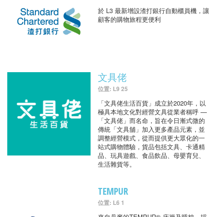
於 L3 最新增設渣打銀行自動櫃員機，讓
顧客的購物旅程更便利
文具佬
位置: L9 25
「文具佬生活百貨」成立於2020年，以
極具本地文化對經營文具從業者稱呼 —
「文具佬」而名命，旨在令日漸式微的
傳統「文具舖」加入更多產品元素，並
調整經營模式，從而提供更大眾化的一
站式購物體驗，貨品包括文具、卡通精
品、玩具遊戲、食品飲品、母嬰育兒、
生活雜貨等。
TEMPUR
位置: L6 1
來自丹麥的TEMPUR® 床褥及睡枕，採