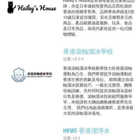
Hailey's House是香港母嬰及兒童產品品
牌，亦是日本連鎖母嬰用品店西松屋於
香港的授權零售商。品牌專為孕婦及0至
13歲兒童提供優質、安全且種類多元的
商品，產品範圍涵蓋服飾、玩具、食品
及日常用品，為現代家長提供一站式購
物體驗。
香港滾軸溜冰學校
位置: L8 2-5
香港滾軸溜冰學校教學致力於推廣滾軸
運動為己任，我們希望提升滾軸運動於
香港社會的形象及地位。 範疇廣泛由滾
軸溜冰競賽技巧、一般生活應用、團隊
領袖訓練。另外同時提供滾軸溜冰器材
出售及報價、滾軸溜冰技術顧問服務等
等，本校課程大綱由總教練蔡家齊先生
主理。 我們佔地超過兩萬呎，是香港最
大室內滾軸溜冰場地。
HKWS 香港潔淨水
位置: L5 2