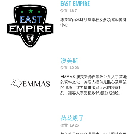
EAST EMPIRE
位置: L8 7
專業室內冰球訓練學校及多項運動健身
中心
澳美斯
位置: L2 28
EMMAS 澳美斯源自澳洲並注入了當地
的獨特文化，為客人提供最貼心及專業
的服務，致力提供優質天然的寢室用
品，讓客人享受極致舒適睡眠體驗。
荷花親子
位置: L9 26
荷花親子經營全港最大一站式嬰幼兒用