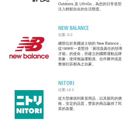
Outdoors 及 LiftnGo，為您的日常造型
注入輕鬆自在的生活態度。
NEW BALANCE
位置: G 2
總部位於美國波士頓的 New Balance，
從1906年一直堅持「展現負責任的領導
才能」的使命，所建立的國際運動品牌
形象，使得無論運動員、合作夥伴或是
整個社區都為之自豪。
NITORI
位置: L6 5
從大型傢俱到家居用品，以其親民的價
格，安定的品質，豐富的商品贏得了民
眾的喜愛。