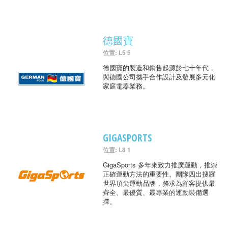
德國寶
位置: L5 5
德國寶的製造和銷售起源於七十年代，
與德國公司攜手合作設計及發展多元化
家庭電器業務。
GIGASPORTS
位置: L8 1
GigaSports 多年來致力推廣運動，推崇
正確運動方法的重要性。團隊四出搜羅
世界頂尖運動品牌，務求為顧客提供最
齊全、最優質、最專業的運動裝備選
擇。