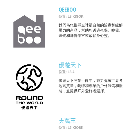
QEEBOO
位置: L8 KISOK
我們為您搜尋全球最自然的治療和緩解
壓力的產品，幫助您透過視覺、嗅覺、
聽覺和味覺感官來放鬆身心靈。
優遊天下
位置: L8 4
優遊天下開業十餘年，致力蒐羅世界各
地高質量，獨特和專業的戶外裝備和服
裝，並提供戶外愛好者選擇。
夾萬王
位置: L5 KIOSK