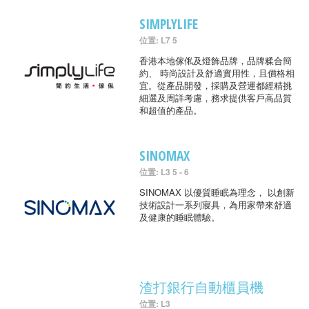
SIMPLYLIFE
位置: L7 5
香港本地傢俬及燈飾品牌，品牌糅合簡
約、 時尚設計及舒適實用性，且價格相
宜。從產品開發，採購及營運都經精挑
細選及周詳考慮，務求提供客戶高品質
和超值的產品。
SINOMAX
位置: L3 5 - 6
SINOMAX 以優質睡眠為理念， 以創新
技術設計一系列寢具，為用家帶來舒適
及健康的睡眠體驗。
渣打銀行自動櫃員機
位置: L3