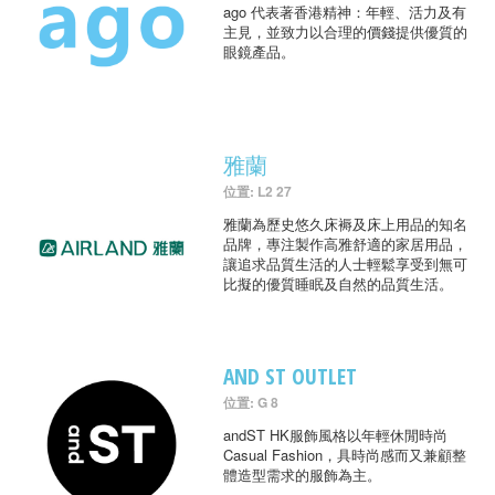
ago 代表著香港精神：年輕、活力及有
主見，並致力以合理的價錢提供優質的
眼鏡產品。
雅蘭
位置: L2 27
雅蘭為歷史悠久床褥及床上用品的知名
品牌，專注製作高雅舒適的家居用品，
讓追求品質生活的人士輕鬆享受到無可
比擬的優質睡眠及自然的品質生活。
AND ST OUTLET
位置: G 8
andST HK服飾風格以年輕休閒時尚
Casual Fashion，具時尚感而又兼顧整
體造型需求的服飾為主。