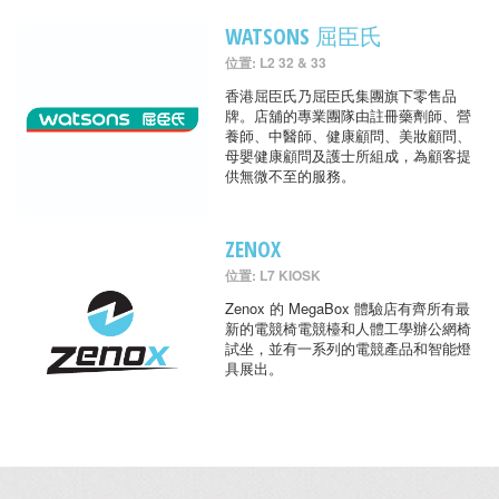
WATSONS 屈臣氏
位置: L2 32 & 33
香港屈臣氏乃屈臣氏集團旗下零售品
牌。店舖的專業團隊由註冊藥劑師、營
養師、中醫師、健康顧問、美妝顧問、
母嬰健康顧問及護士所組成，為顧客提
供無微不至的服務。
ZENOX
位置: L7 KIOSK
Zenox 的 MegaBox 體驗店有齊所有最
新的電競椅電競檯和人體工學辦公網椅
試坐，並有一系列的電競產品和智能燈
具展出。