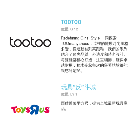
TOOTOO
位置: G 12
Redefining Girls’ Style 一同探索
TOOmanyshoes，這裡的鞋履時尚風格
多變，從運動鞋到高跟鞋，我們的系列
結合了頂尖品質、舒適度和時尚設計。
每雙鞋都精心打造，注重細節，確保卓
越耐用，務求令您每次的穿著體驗都能
讓感到驚艷。
玩具“反”斗城
位置: L9 1
面積近萬平方呎，提供全城最新玩具產
品。