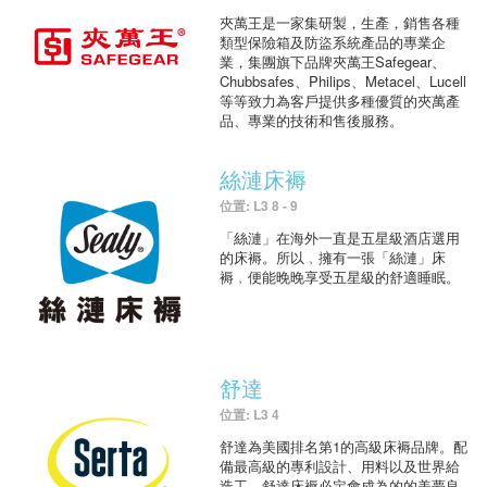
夾萬王是一家集研製，生產，銷售各種
類型保險箱及防盜系統產品的專業企
業，集團旗下品牌夾萬王Safegear、
Chubbsafes、Philips、Metacel、Lucell
等等致力為客戶提供多種優質的夾萬產
品、專業的技術和售後服務。
絲漣床褥
位置: L3 8 - 9
「絲漣」在海外一直是五星級酒店選用
的床褥。所以﹐擁有一張「絲漣」床
褥﹐便能晚晚享受五星級的舒適睡眠。
舒達
位置: L3 4
舒達為美國排名第1的高級床褥品牌。配
備最高級的專利設計、用料以及世界給
造工，舒達床褥必定會成為的的美夢良