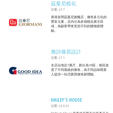
茲曼尼梳化
位置: L5 7
香港首間茲曼尼旗艦店，擁有多元化的
豐富元素，店內分為多個梳化展示區
域，為顧客帶來意想不到的購物新體
驗。
雅詩傢居設計
位置: L7 1
全店佔地近1萬尺，劃分為10區，每區放
置了不同風格的傢俬，為不同品味既客
人提供一站式購買傢俬新體驗。
HAILEY'S HOUSE
位置: L9 2-21