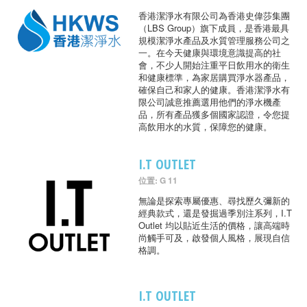
香港潔淨水有限公司為香港史偉莎集團
（LBS Group）旗下成員，是香港最具
規模潔淨水產品及水質管理服務公司之
一。在今天健康與環境意識提高的社
會，不少人開始注重平日飲用水的衛生
和健康標準，為家居購買淨水器產品，
確保自己和家人的健康。香港潔淨水有
限公司誠意推薦選用他們的淨水機產
品，所有產品獲多個國家認證，令您提
高飲用水的水質，保障您的健康。
I.T OUTLET
位置: G 11
無論是探索專屬優惠、尋找歷久彌新的
經典款式，還是發掘過季別注系列，I.T
Outlet 均以貼近生活的價格，讓高端時
尚觸手可及，啟發個人風格，展現自信
格調。
I.T OUTLET