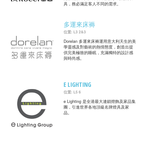
具，務必滿足客人不同的需求。
多運來床褥
位置: L3 2&3
Dorelan 多運來床褥運用意大利天生的美
學靈感及對藝術的熱情態度，創造出提
供完美極致的睡眠，充滿獨特的設計感
與時尚感。
E LIGHTING
位置: L5 6
e Lighting 是全港最大連鎖燈飾及家品集
團，引進世界各地頂級名牌燈具及家
品。