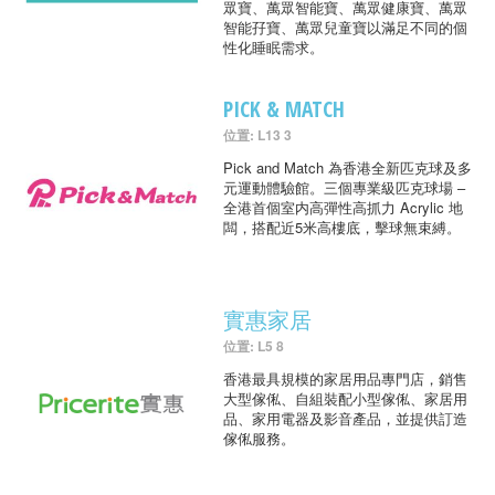
眾寶、萬眾智能寶、萬眾健康寶、萬眾
智能孖寶、萬眾兒童寶以滿足不同的個
性化睡眠需求。
PICK & MATCH
位置: L13 3
Pick and Match 為香港全新匹克球及多
元運動體驗館。三個專業級匹克球場 –
全港首個室内高彈性高抓力 Acrylic 地
闆，搭配近5米高樓底，擊球無束縛。
實惠家居
位置: L5 8
香港最具規模的家居用品專門店，銷售
大型傢俬、自組裝配小型傢俬、家居用
品、家用電器及影音產品，並提供訂造
傢俬服務。