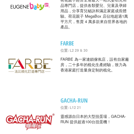
品專門店，提供各類嬰兒、兒童及孕婦
用品，分享育兒秘訣和滿足家庭成長體
驗。荷花親子 MegaBox 店佔地超過1萬
平方尺，售賣 4 萬多款來自世界各地的
產品。
FARBE
位置: L2 29 & 30
FARBE 為一家連鎖傢俬店，設有自家廠
房，二十多年的梳化生產經驗，致力為
香港家庭打造量身定制的梳化。
GACHA-RUN
位置: L12 21
靈感源自日本的大型扭蛋場，GACHA-
RUN 提供超過100台扭蛋機！