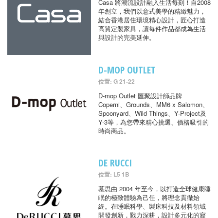
Casa 將潮流設計融入生活每刻！自2008
年創立，我們以意式美學的精緻魅力，
結合香港居住環境精心設計，匠心打造
高質定製家具，讓每件作品都成為生活
與設計的完美延伸。
D-MOP OUTLET
位置: G 21-22
D-mop Outlet 匯聚設計師品牌
Coperni、Grounds、MM6 x Salomon、
Spoonyard、Wild Things、Y-Project及
Y-3等，為您帶來精心挑選、價格吸引的
時尚商品。
DE RUCCI
位置: L5 1B
慕思由 2004 年至今，以打造全球健康睡
眠的極致體驗為己任，將理念貫徹始
終。在睡眠科學、製床科技及材料領域
開發創新，戮力深耕，設計多元化的寢