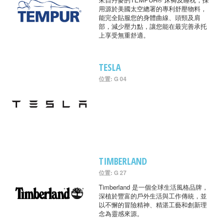
用源於美國太空總署的專利舒壓物料，
能完全貼服您的身體曲線、頭頸及肩
部，減少壓力點，讓您能在最完善承托
上享受無重舒適。
TESLA
位置: G 04
TIMBERLAND
位置: G 27
Timberland 是一個全球生活風格品牌，
深植於豐富的戶外生活與工作傳統，並
以不懈的冒險精神、精湛工藝和創新理
念為靈感來源。