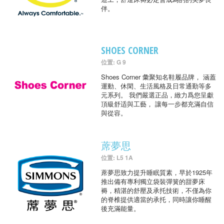
伴。
SHOES CORNER
位置: G 9
Shoes Corner 彙聚知名鞋履品牌， 涵蓋
運動、休閑、生活風格及日常通勤等多
元系列。 我們嚴選正品，緻力爲您呈獻
頂級舒适與工藝， 讓每一步都充滿自信
與從容。
蓆夢思
位置: L5 1A
蓆夢思致力提升睡眠質素，早於1925年
推出備有專利獨立袋裝彈簧的甜夢床
褥，精湛的舒壓及承托技術，不僅為你
的脊椎提供適當的承托，同時讓你睡醒
後充滿能量。