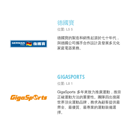
德國寶
位置: L5 5
德國寶的製造和銷售起源於七十年代，
與德國公司攜手合作設計及發展多元化
家庭電器業務。
GIGASPORTS
位置: L8 1
GigaSports 多年來致力推廣運動，推崇
正確運動方法的重要性。團隊四出搜羅
世界頂尖運動品牌，務求為顧客提供最
齊全、最優質、最專業的運動裝備選
擇。