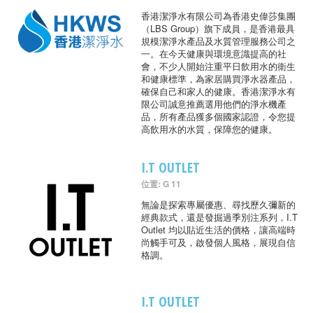
香港潔淨水有限公司為香港史偉莎集團
（LBS Group）旗下成員，是香港最具
規模潔淨水產品及水質管理服務公司之
一。在今天健康與環境意識提高的社
會，不少人開始注重平日飲用水的衛生
和健康標準，為家居購買淨水器產品，
確保自己和家人的健康。香港潔淨水有
限公司誠意推薦選用他們的淨水機產
品，所有產品獲多個國家認證，令您提
高飲用水的水質，保障您的健康。
I.T OUTLET
位置: G 11
無論是探索專屬優惠、尋找歷久彌新的
經典款式，還是發掘過季別注系列，I.T
Outlet 均以貼近生活的價格，讓高端時
尚觸手可及，啟發個人風格，展現自信
格調。
I.T OUTLET