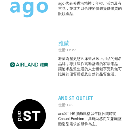
ago 代表著香港精神：年輕、活力及有
主見，並致力以合理的價錢提供優質的
眼鏡產品。
雅蘭
位置: L2 27
雅蘭為歷史悠久床褥及床上用品的知名
品牌，專注製作高雅舒適的家居用品，
讓追求品質生活的人士輕鬆享受到無可
比擬的優質睡眠及自然的品質生活。
AND ST OUTLET
位置: G 8
andST HK服飾風格以年輕休閒時尚
Casual Fashion，具時尚感而又兼顧整
體造型需求的服飾為主。