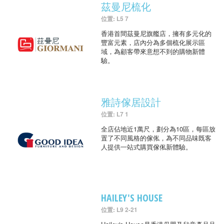
茲曼尼梳化
位置: L5 7
香港首間茲曼尼旗艦店，擁有多元化的
豐富元素，店內分為多個梳化展示區
域，為顧客帶來意想不到的購物新體
驗。
雅詩傢居設計
位置: L7 1
全店佔地近1萬尺，劃分為10區，每區放
置了不同風格的傢俬，為不同品味既客
人提供一站式購買傢俬新體驗。
HAILEY'S HOUSE
位置: L9 2-21