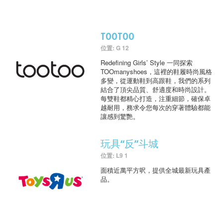
TOOTOO
位置: G 12
Redefining Girls’ Style 一同探索
TOOmanyshoes，這裡的鞋履時尚風格
多變，從運動鞋到高跟鞋，我們的系列
結合了頂尖品質、舒適度和時尚設計。
每雙鞋都精心打造，注重細節，確保卓
越耐用，務求令您每次的穿著體驗都能
讓感到驚艷。
玩具“反”斗城
位置: L9 1
面積近萬平方呎，提供全城最新玩具產
品。