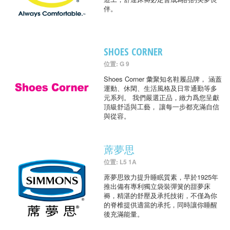
伴。
SHOES CORNER
位置: G 9
Shoes Corner 彙聚知名鞋履品牌， 涵蓋
運動、休閑、生活風格及日常通勤等多
元系列。 我們嚴選正品，緻力爲您呈獻
頂級舒适與工藝， 讓每一步都充滿自信
與從容。
蓆夢思
位置: L5 1A
蓆夢思致力提升睡眠質素，早於1925年
推出備有專利獨立袋裝彈簧的甜夢床
褥，精湛的舒壓及承托技術，不僅為你
的脊椎提供適當的承托，同時讓你睡醒
後充滿能量。