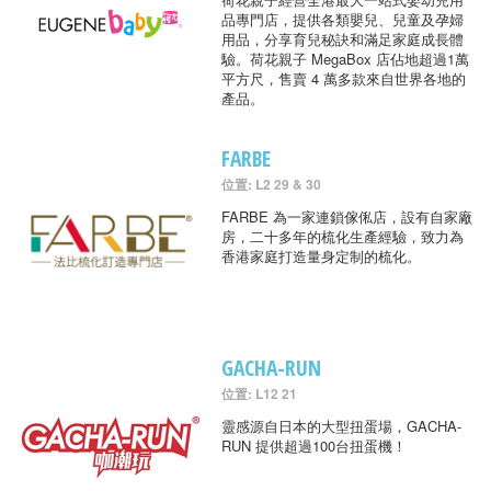
品專門店，提供各類嬰兒、兒童及孕婦
用品，分享育兒秘訣和滿足家庭成長體
驗。荷花親子 MegaBox 店佔地超過1萬
平方尺，售賣 4 萬多款來自世界各地的
產品。
FARBE
位置: L2 29 & 30
FARBE 為一家連鎖傢俬店，設有自家廠
房，二十多年的梳化生產經驗，致力為
香港家庭打造量身定制的梳化。
GACHA-RUN
位置: L12 21
靈感源自日本的大型扭蛋場，GACHA-
RUN 提供超過100台扭蛋機！