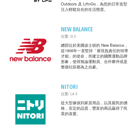
Outdoors 及 LiftnGo，為您的日常造型
注入輕鬆自在的生活態度。
NEW BALANCE
位置: G 2
總部位於美國波士頓的 New Balance，
從1906年一直堅持「展現負責任的領導
才能」的使命，所建立的國際運動品牌
形象，使得無論運動員、合作夥伴或是
整個社區都為之自豪。
NITORI
位置: L6 5
從大型傢俱到家居用品，以其親民的價
格，安定的品質，豐富的商品贏得了民
眾的喜愛。