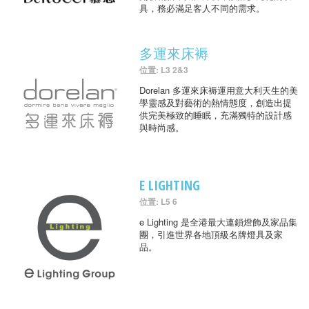
具，務必滿足客人不同的需求。
多運來床褥
位置: L3 2&3
Dorelan 多運來床褥運用意大利天生的美
學靈感及對藝術的熱情態度，創造出提
供完美極致的睡眠，充滿獨特的設計感
與時尚感。
E LIGHTING
位置: L5 6
e Lighting 是全港最大連鎖燈飾及家品集
團，引進世界各地頂級名牌燈具及家
品。