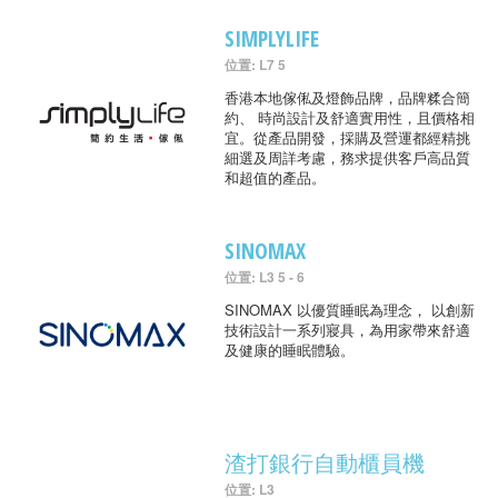
SIMPLYLIFE
位置: L7 5
香港本地傢俬及燈飾品牌，品牌糅合簡
約、 時尚設計及舒適實用性，且價格相
宜。從產品開發，採購及營運都經精挑
細選及周詳考慮，務求提供客戶高品質
和超值的產品。
SINOMAX
位置: L3 5 - 6
SINOMAX 以優質睡眠為理念， 以創新
技術設計一系列寢具，為用家帶來舒適
及健康的睡眠體驗。
渣打銀行自動櫃員機
位置: L3