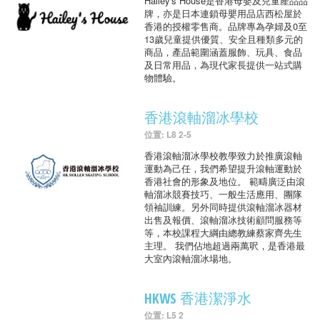
Hailey's House是香港母嬰及兒童產品品
牌，亦是日本連鎖母嬰用品店西松屋於
香港的授權零售商。品牌專為孕婦及0至
13歲兒童提供優質、安全且種類多元的
商品，產品範圍涵蓋服飾、玩具、食品
及日常用品，為現代家長提供一站式購
物體驗。
香港滾軸溜冰學校
位置: L8 2-5
香港滾軸溜冰學校教學致力於推廣滾軸
運動為己任，我們希望提升滾軸運動於
香港社會的形象及地位。 範疇廣泛由滾
軸溜冰競賽技巧、一般生活應用、團隊
領袖訓練。另外同時提供滾軸溜冰器材
出售及報價、滾軸溜冰技術顧問服務等
等，本校課程大綱由總教練蔡家齊先生
主理。 我們佔地超過兩萬呎，是香港最
大室內滾軸溜冰場地。
HKWS 香港潔淨水
位置: L5 2