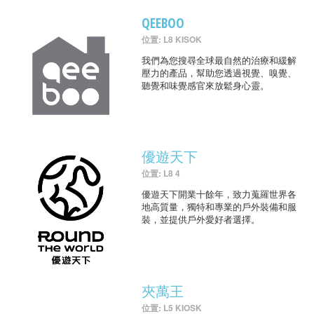
QEEBOO
位置: L8 KISOK
我們為您搜尋全球最自然的治療和緩解
壓力的產品，幫助您透過視覺、嗅覺、
聽覺和味覺感官來放鬆身心靈。
優遊天下
位置: L8 4
優遊天下開業十餘年，致力蒐羅世界各
地高質量，獨特和專業的戶外裝備和服
裝，並提供戶外愛好者選擇。
夾萬王
位置: L5 KIOSK