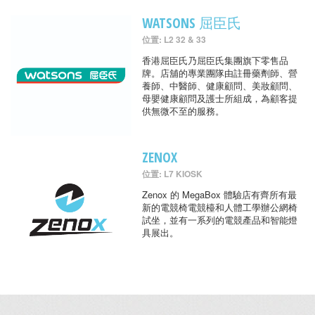
WATSONS 屈臣氏
位置: L2 32 & 33
香港屈臣氏乃屈臣氏集團旗下零售品
牌。店舖的專業團隊由註冊藥劑師、營
養師、中醫師、健康顧問、美妝顧問、
母嬰健康顧問及護士所組成，為顧客提
供無微不至的服務。
ZENOX
位置: L7 KIOSK
Zenox 的 MegaBox 體驗店有齊所有最
新的電競椅電競檯和人體工學辦公網椅
試坐，並有一系列的電競產品和智能燈
具展出。