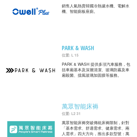
銷售人氣熱賣韓國冷熱濾水機、電解水
機、智能廁板座廁。
PARK & WASH
位置: L 15
PARK & WASH 提供多項汽車服務，包
括車廂基本及深層清潔、玻璃防霧及車
廂殺菌、擋風玻璃加固膜等服務。
萬眾智能床褥
位置: L2 31
萬眾智能床褥突破傳統床褥限制，針對
「基本需求、舒適需求、健康需求、兩
人需求」四大方向，推出多款型號：萬