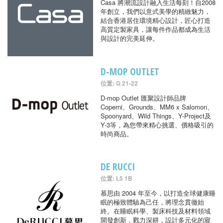
Casa 將潮流設計融入生活每刻！自2008
年創立，我們以意式美學的精緻魅力，
結合香港居住環境精心設計，匠心打造
高質定製家具，讓每件作品都成為生活
與設計的完美延伸。
D-MOP OUTLET
位置: G 21-22
D-mop Outlet 匯聚設計師品牌
Coperni、Grounds、MM6 x Salomon、
Spoonyard、Wild Things、Y-Project及
Y-3等，為您帶來精心挑選、價格吸引的
時尚商品。
DE RUCCI
位置: L5 1B
慕思由 2004 年至今，以打造全球健康睡
眠的極致體驗為己任，將理念貫徹始
終。在睡眠科學、製床科技及材料領域
開發創新，戮力深耕，設計多元化的寢