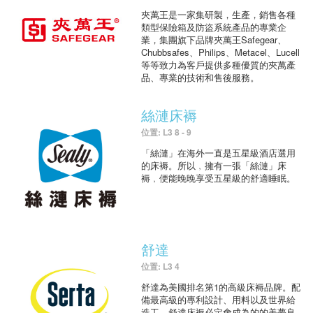
夾萬王是一家集研製，生產，銷售各種
類型保險箱及防盜系統產品的專業企
業，集團旗下品牌夾萬王Safegear、
Chubbsafes、Philips、Metacel、Lucell
等等致力為客戶提供多種優質的夾萬產
品、專業的技術和售後服務。
絲漣床褥
位置: L3 8 - 9
「絲漣」在海外一直是五星級酒店選用
的床褥。所以﹐擁有一張「絲漣」床
褥﹐便能晚晚享受五星級的舒適睡眠。
舒達
位置: L3 4
舒達為美國排名第1的高級床褥品牌。配
備最高級的專利設計、用料以及世界給
造工，舒達床褥必定會成為的的美夢良