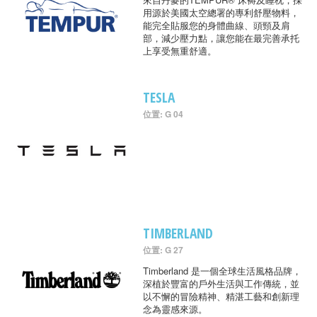
用源於美國太空總署的專利舒壓物料，
能完全貼服您的身體曲線、頭頸及肩
部，減少壓力點，讓您能在最完善承托
上享受無重舒適。
TESLA
位置: G 04
TIMBERLAND
位置: G 27
Timberland 是一個全球生活風格品牌，
深植於豐富的戶外生活與工作傳統，並
以不懈的冒險精神、精湛工藝和創新理
念為靈感來源。