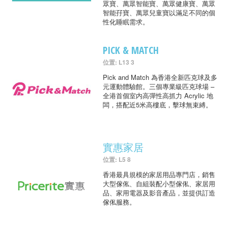
眾寶、萬眾智能寶、萬眾健康寶、萬眾
智能孖寶、萬眾兒童寶以滿足不同的個
性化睡眠需求。
PICK & MATCH
位置: L13 3
Pick and Match 為香港全新匹克球及多
元運動體驗館。三個專業級匹克球場 –
全港首個室内高彈性高抓力 Acrylic 地
闆，搭配近5米高樓底，擊球無束縛。
實惠家居
位置: L5 8
香港最具規模的家居用品專門店，銷售
大型傢俬、自組裝配小型傢俬、家居用
品、家用電器及影音產品，並提供訂造
傢俬服務。