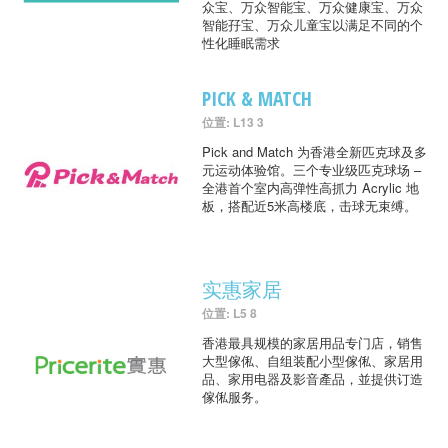
众宝、万众智能宝、万众健康宝、万众
智能孖宝、万众儿童宝以满足不同的个
性化睡眠需求
PICK & MATCH
位置: L13 3
Pick and Match 为香港全新匹克球及多
元运动体验馆。三个专业级匹克球场 –
全港首个室内高弹性高抓力 Acrylic 地
板，搭配近5米高楼底，击球无束缚。
实惠家居
位置: L5 8
香港最具规模的家居用品专门店，销售
大型傢俬、自组装配小型傢俬、家居用
品、家用电器及影音產品，並提供订造
傢俬服务。