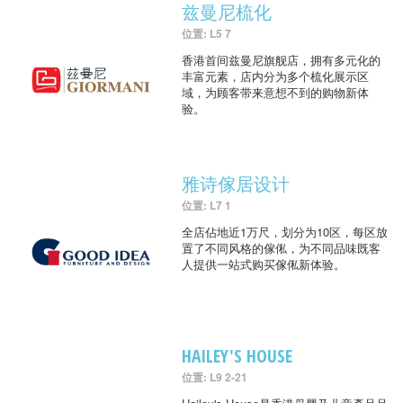
兹曼尼梳化
位置: L5 7
香港首间兹曼尼旗舰店，拥有多元化的
丰富元素，店内分为多个梳化展示区
域，为顾客带来意想不到的购物新体
验。
雅诗傢居设计
位置: L7 1
全店佔地近1万尺，划分为10区，每区放
置了不同风格的傢俬，为不同品味既客
人提供一站式购买傢俬新体验。
HAILEY'S HOUSE
位置: L9 2-21