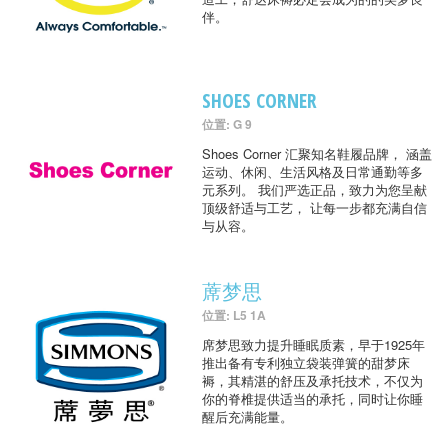
伴。
SHOES CORNER
位置: G 9
Shoes Corner 汇聚知名鞋履品牌， 涵盖
运动、休闲、生活风格及日常通勤等多
元系列。 我们严选正品，致力为您呈献
顶级舒适与工艺， 让每一步都充满自信
与从容。
蓆梦思
位置: L5 1A
席梦思致力提升睡眠质素，早于1925年
推出备有专利独立袋装弹簧的甜梦床
褥，其精湛的舒压及承托技术，不仅为
你的脊椎提供适当的承托，同时让你睡
醒后充满能量。