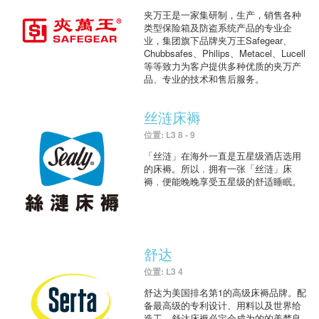
夹万王是一家集研制，生产，销售各种
类型保险箱及防盗系统产品的专业企
业，集团旗下品牌夹万王Safegear、
Chubbsafes、Philips、Metacel、Lucell
等等致力为客户提供多种优质的夹万产
品、专业的技术和售后服务。
丝涟床褥
位置: L3 8 - 9
「丝涟」在海外一直是五星级酒店选用
的床褥。所以﹐拥有一张「丝涟」床
褥﹐便能晚晚享受五星级的舒适睡眠。
舒达
位置: L3 4
舒达为美国排名第1的高级床褥品牌。配
备最高级的专利设计、用料以及世界给
造工，舒达床褥必定会成为的的美梦良