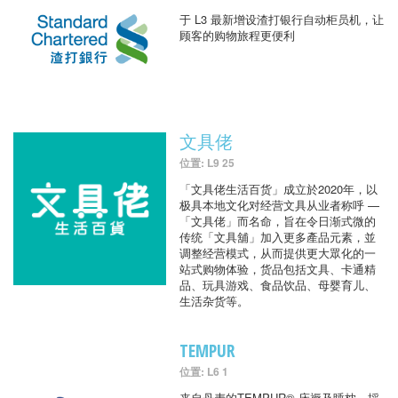
于 L3 最新增设渣打银行自动柜员机，让
顾客的购物旅程更便利
文具佬
位置: L9 25
「文具佬生活百货」成立於2020年，以
极具本地文化对经营文具从业者称呼 —
「文具佬」而名命，旨在令日渐式微的
传统「文具舖」加入更多產品元素，並
调整经营模式，从而提供更大眾化的一
站式购物体验，货品包括文具、卡通精
品、玩具游戏、食品饮品、母婴育儿、
生活杂货等。
TEMPUR
位置: L6 1
来自丹麦的TEMPUR® 床褥及睡枕，採