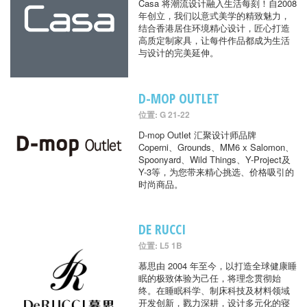
Casa 将潮流设计融入生活每刻！自2008
年创立，我们以意式美学的精致魅力，
结合香港居住环境精心设计，匠心打造
高质定制家具，让每件作品都成为生活
与设计的完美延伸。
D-MOP OUTLET
位置: G 21-22
D-mop Outlet 汇聚设计师品牌
Coperni、Grounds、MM6 x Salomon、
Spoonyard、Wild Things、Y-Project及
Y-3等，为您带来精心挑选、价格吸引的
时尚商品。
DE RUCCI
位置: L5 1B
慕思由 2004 年至今，以打造全球健康睡
眠的极致体验为己任，将理念贯彻始
终。在睡眠科学、制床科技及材料领域
开发创新，戮力深耕，设计多元化的寝