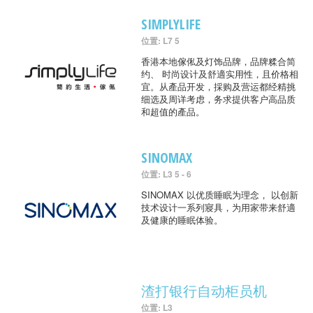
SIMPLYLIFE
位置: L7 5
香港本地傢俬及灯饰品牌，品牌糅合简
约、 时尚设计及舒適实用性，且价格相
宜。从產品开发，採购及营运都经精挑
细选及周详考虑，务求提供客户高品质
和超值的產品。
SINOMAX
位置: L3 5 - 6
SINOMAX 以优质睡眠为理念， 以创新
技术设计一系列寢具，为用家带来舒適
及健康的睡眠体验。
渣打银行自动柜员机
位置: L3