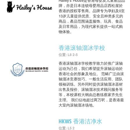
Hailey's House是香港母婴及儿童產品品
牌，亦是日本连锁母婴用品店西松屋於
香港的授权零售商。品牌专为孕妇及0至
13岁儿童提供优质、安全且种类多元的
商品，產品范围涵盖服饰、玩具、食品
及日常用品，为现代家长提供一站式购
物体验。
香港滚轴溜冰学校
位置: L8 2-5
香港滚轴溜冰学校教学致力於推广滚轴
运动为己任，我们希望提升滚轴运动於
香港社会的形象及地位。 范畴广泛由滚
轴溜冰竞赛技巧、一般生活应用、团队
领袖训练。另外同时提供滚轴溜冰器材
出售及报价、滚轴溜冰技术顾问服务等
等，本校课程大纲由总教练蔡家齐先生
主理。 我们佔地超过两万呎，是香港最
大室內滚轴溜冰场地。
HKWS 香港洁净水
位置: L5 2