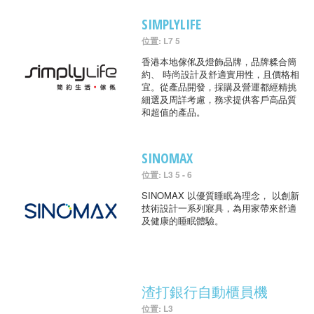
SIMPLYLIFE
位置: L7 5
香港本地傢俬及燈飾品牌，品牌糅合簡
約、 時尚設計及舒適實用性，且價格相
宜。從產品開發，採購及營運都經精挑
細選及周詳考慮，務求提供客戶高品質
和超值的產品。
SINOMAX
位置: L3 5 - 6
SINOMAX 以優質睡眠為理念， 以創新
技術設計一系列寢具，為用家帶來舒適
及健康的睡眠體驗。
渣打銀行自動櫃員機
位置: L3