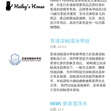
Hailey's House是香港母嬰及兒童產品品
牌，亦是日本連鎖母嬰用品店西松屋於
香港的授權零售商。品牌專為孕婦及0至
13歲兒童提供優質、安全且種類多元的
商品，產品範圍涵蓋服飾、玩具、食品
及日常用品，為現代家長提供一站式購
物體驗。
香港滾軸溜冰學校
位置: L8 2-5
香港滾軸溜冰學校教學致力於推廣滾軸
運動為己任，我們希望提升滾軸運動於
香港社會的形象及地位。 範疇廣泛由滾
軸溜冰競賽技巧、一般生活應用、團隊
領袖訓練。另外同時提供滾軸溜冰器材
出售及報價、滾軸溜冰技術顧問服務等
等，本校課程大綱由總教練蔡家齊先生
主理。 我們佔地超過兩萬呎，是香港最
大室內滾軸溜冰場地。
HKWS 香港潔淨水
位置: L5 2