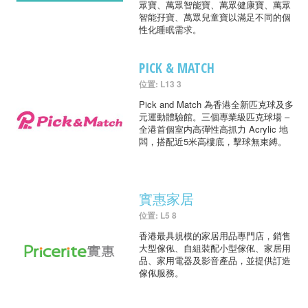
眾寶、萬眾智能寶、萬眾健康寶、萬眾
智能孖寶、萬眾兒童寶以滿足不同的個
性化睡眠需求。
PICK & MATCH
位置: L13 3
Pick and Match 為香港全新匹克球及多
元運動體驗館。三個專業級匹克球場 –
全港首個室内高彈性高抓力 Acrylic 地
闆，搭配近5米高樓底，擊球無束縛。
實惠家居
位置: L5 8
香港最具規模的家居用品專門店，銷售
大型傢俬、自組裝配小型傢俬、家居用
品、家用電器及影音產品，並提供訂造
傢俬服務。