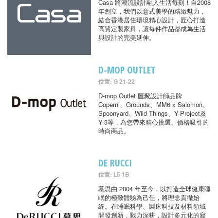
Casa 將潮流設計融入生活每刻！自2008
年創立，我們以意式美學的精緻魅力，
結合香港居住環境精心設計，匠心打造
高質定製家具，讓每件作品都成為生活
與設計的完美延伸。
D-MOP OUTLET
位置: G 21-22
D-mop Outlet 匯聚設計師品牌
Coperni、Grounds、MM6 x Salomon、
Spoonyard、Wild Things、Y-Project及
Y-3等，為您帶來精心挑選、價格吸引的
時尚商品。
DE RUCCI
位置: L5 1B
慕思由 2004 年至今，以打造全球健康睡
眠的極致體驗為己任，將理念貫徹始
終。在睡眠科學、製床科技及材料領域
開發創新，戮力深耕，設計多元化的寢