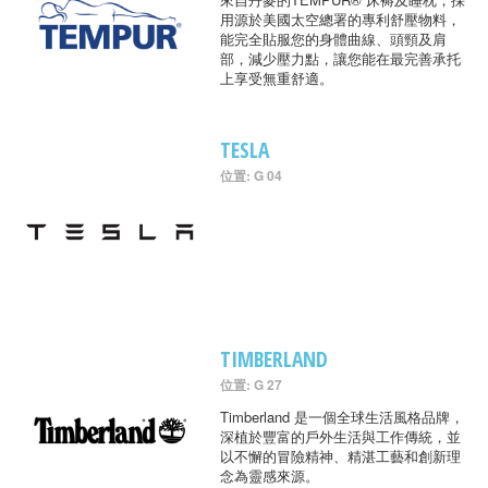
用源於美國太空總署的專利舒壓物料，
能完全貼服您的身體曲線、頭頸及肩
部，減少壓力點，讓您能在最完善承托
上享受無重舒適。
TESLA
位置: G 04
TIMBERLAND
位置: G 27
Timberland 是一個全球生活風格品牌，
深植於豐富的戶外生活與工作傳統，並
以不懈的冒險精神、精湛工藝和創新理
念為靈感來源。