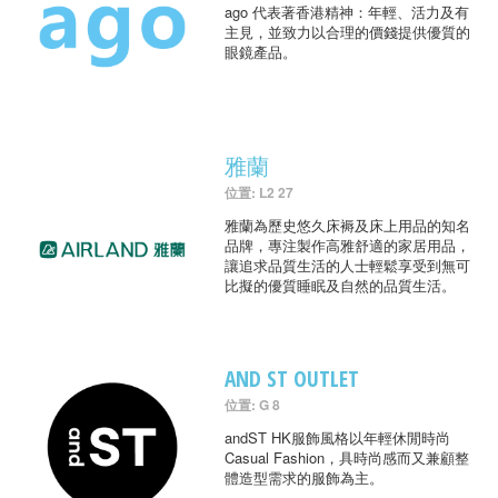
ago 代表著香港精神：年輕、活力及有
主見，並致力以合理的價錢提供優質的
眼鏡產品。
雅蘭
位置: L2 27
雅蘭為歷史悠久床褥及床上用品的知名
品牌，專注製作高雅舒適的家居用品，
讓追求品質生活的人士輕鬆享受到無可
比擬的優質睡眠及自然的品質生活。
AND ST OUTLET
位置: G 8
andST HK服飾風格以年輕休閒時尚
Casual Fashion，具時尚感而又兼顧整
體造型需求的服飾為主。