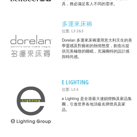
具，務必滿足客人不同的需求。
多運來床褥
位置: L3 2&3
Dorelan 多運來床褥運用意大利天生的美
學靈感及對藝術的熱情態度，創造出提
供完美極致的睡眠，充滿獨特的設計感
與時尚感。
E LIGHTING
位置: L5 6
e Lighting 是全港最大連鎖燈飾及家品集
團，引進世界各地頂級名牌燈具及家
品。