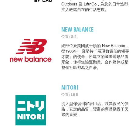
Outdoors 及 LiftnGo，為您的日常造型
注入輕鬆自在的生活態度。
NEW BALANCE
位置: G 2
總部位於美國波士頓的 New Balance，
從1906年一直堅持「展現負責任的領導
才能」的使命，所建立的國際運動品牌
形象，使得無論運動員、合作夥伴或是
整個社區都為之自豪。
NITORI
位置: L6 5
從大型傢俱到家居用品，以其親民的價
格，安定的品質，豐富的商品贏得了民
眾的喜愛。