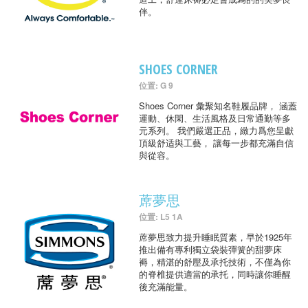
伴。
SHOES CORNER
位置: G 9
Shoes Corner 彙聚知名鞋履品牌， 涵蓋
運動、休閑、生活風格及日常通勤等多
元系列。 我們嚴選正品，緻力爲您呈獻
頂級舒适與工藝， 讓每一步都充滿自信
與從容。
蓆夢思
位置: L5 1A
蓆夢思致力提升睡眠質素，早於1925年
推出備有專利獨立袋裝彈簧的甜夢床
褥，精湛的舒壓及承托技術，不僅為你
的脊椎提供適當的承托，同時讓你睡醒
後充滿能量。