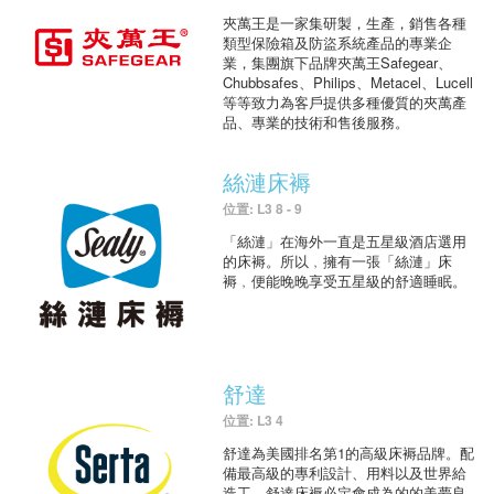
夾萬王是一家集研製，生產，銷售各種
類型保險箱及防盜系統產品的專業企
業，集團旗下品牌夾萬王Safegear、
Chubbsafes、Philips、Metacel、Lucell
等等致力為客戶提供多種優質的夾萬產
品、專業的技術和售後服務。
絲漣床褥
位置: L3 8 - 9
「絲漣」在海外一直是五星級酒店選用
的床褥。所以﹐擁有一張「絲漣」床
褥﹐便能晚晚享受五星級的舒適睡眠。
舒達
位置: L3 4
舒達為美國排名第1的高級床褥品牌。配
備最高級的專利設計、用料以及世界給
造工，舒達床褥必定會成為的的美夢良