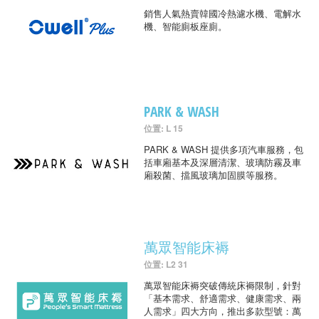
銷售人氣熱賣韓國冷熱濾水機、電解水
機、智能廁板座廁。
PARK & WASH
位置: L 15
PARK & WASH 提供多項汽車服務，包
括車廂基本及深層清潔、玻璃防霧及車
廂殺菌、擋風玻璃加固膜等服務。
萬眾智能床褥
位置: L2 31
萬眾智能床褥突破傳統床褥限制，針對
「基本需求、舒適需求、健康需求、兩
人需求」四大方向，推出多款型號：萬