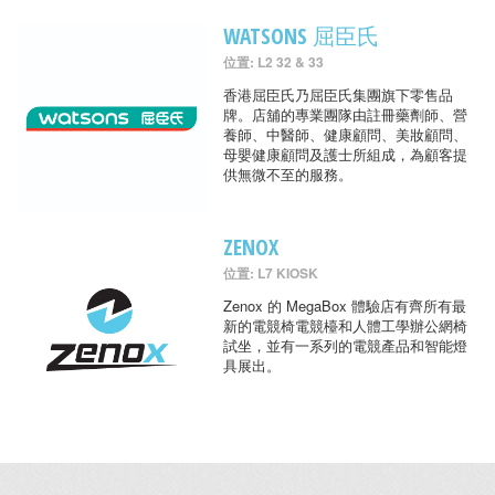
WATSONS 屈臣氏
位置: L2 32 & 33
香港屈臣氏乃屈臣氏集團旗下零售品
牌。店舖的專業團隊由註冊藥劑師、營
養師、中醫師、健康顧問、美妝顧問、
母嬰健康顧問及護士所組成，為顧客提
供無微不至的服務。
ZENOX
位置: L7 KIOSK
Zenox 的 MegaBox 體驗店有齊所有最
新的電競椅電競檯和人體工學辦公網椅
試坐，並有一系列的電競產品和智能燈
具展出。