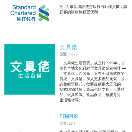
於 L3 最新增設渣打銀行自動櫃員機，讓
顧客的購物旅程更便利
文具佬
位置: L9 25
「文具佬生活百貨」成立於2020年，以
極具本地文化對經營文具從業者稱呼 —
「文具佬」而名命，旨在令日漸式微的
傳統「文具舖」加入更多產品元素，並
調整經營模式，從而提供更大眾化的一
站式購物體驗，貨品包括文具、卡通精
品、玩具遊戲、食品飲品、母嬰育兒、
生活雜貨等。
TEMPUR
位置: L6 1
來自丹麥的TEMPUR® 床褥及睡枕，採