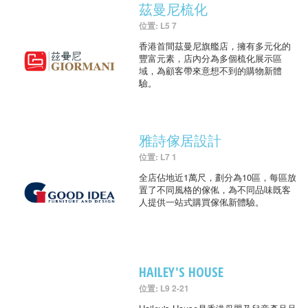
茲曼尼梳化
位置: L5 7
香港首間茲曼尼旗艦店，擁有多元化的
豐富元素，店內分為多個梳化展示區
域，為顧客帶來意想不到的購物新體
驗。
雅詩傢居設計
位置: L7 1
全店佔地近1萬尺，劃分為10區，每區放
置了不同風格的傢俬，為不同品味既客
人提供一站式購買傢俬新體驗。
HAILEY'S HOUSE
位置: L9 2-21