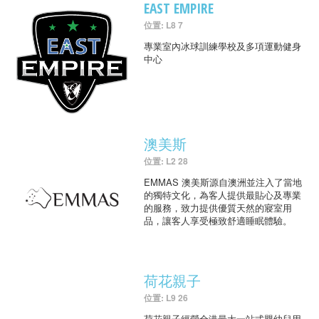
EAST EMPIRE
位置: L8 7
專業室內冰球訓練學校及多項運動健身
中心
澳美斯
位置: L2 28
EMMAS 澳美斯源自澳洲並注入了當地
的獨特文化，為客人提供最貼心及專業
的服務，致力提供優質天然的寢室用
品，讓客人享受極致舒適睡眠體驗。
荷花親子
位置: L9 26
荷花親子經營全港最大一站式嬰幼兒用