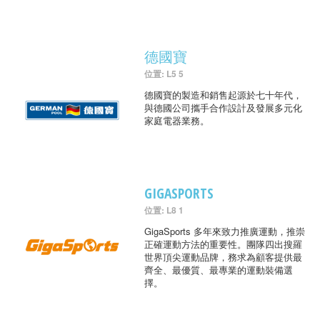
德國寶
位置: L5 5
德國寶的製造和銷售起源於七十年代，
與德國公司攜手合作設計及發展多元化
家庭電器業務。
GIGASPORTS
位置: L8 1
GigaSports 多年來致力推廣運動，推崇
正確運動方法的重要性。團隊四出搜羅
世界頂尖運動品牌，務求為顧客提供最
齊全、最優質、最專業的運動裝備選
擇。