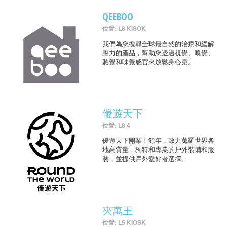
QEEBOO
位置: L8 KISOK
我們為您搜尋全球最自然的治療和緩解
壓力的產品，幫助您透過視覺、嗅覺、
聽覺和味覺感官來放鬆身心靈。
優遊天下
位置: L8 4
優遊天下開業十餘年，致力蒐羅世界各
地高質量，獨特和專業的戶外裝備和服
裝，並提供戶外愛好者選擇。
夾萬王
位置: L5 KIOSK