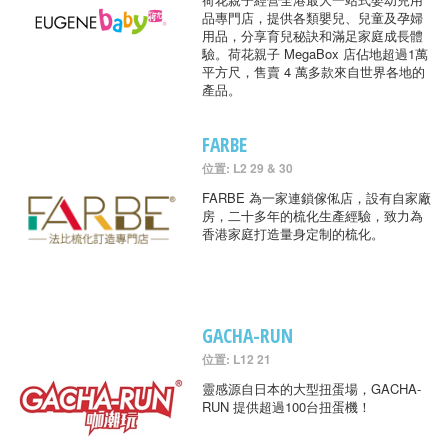
品專門店，提供各類嬰兒、兒童及孕婦
用品，分享育兒秘訣和滿足家庭成長體
驗。荷花親子 MegaBox 店佔地超過1萬
平方尺，售賣 4 萬多款來自世界各地的
產品。
FARBE
位置: L2 29 & 30
FARBE 為一家連鎖傢俬店，設有自家廠
房，二十多年的梳化生產經驗，致力為
香港家庭打造量身定制的梳化。
GACHA-RUN
位置: L12 21
靈感源自日本的大型扭蛋場，GACHA-
RUN 提供超過100台扭蛋機！