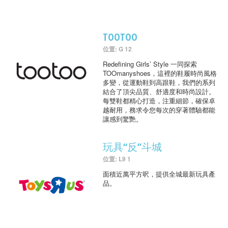
TOOTOO
位置: G 12
Redefining Girls’ Style 一同探索
TOOmanyshoes，這裡的鞋履時尚風格
多變，從運動鞋到高跟鞋，我們的系列
結合了頂尖品質、舒適度和時尚設計。
每雙鞋都精心打造，注重細節，確保卓
越耐用，務求令您每次的穿著體驗都能
讓感到驚艷。
玩具“反”斗城
位置: L9 1
面積近萬平方呎，提供全城最新玩具產
品。