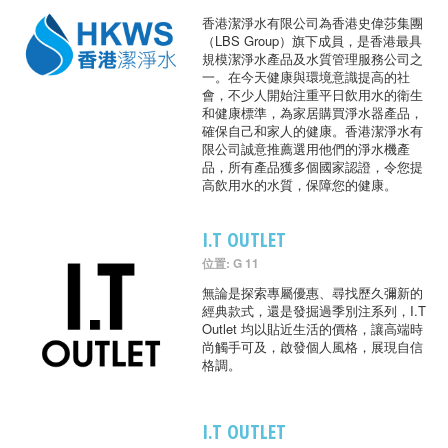
香港潔淨水有限公司為香港史偉莎集團
（LBS Group）旗下成員，是香港最具
規模潔淨水產品及水質管理服務公司之
一。在今天健康與環境意識提高的社
會，不少人開始注重平日飲用水的衛生
和健康標準，為家居購買淨水器產品，
確保自己和家人的健康。香港潔淨水有
限公司誠意推薦選用他們的淨水機產
品，所有產品獲多個國家認證，令您提
高飲用水的水質，保障您的健康。
I.T OUTLET
位置: G 11
無論是探索專屬優惠、尋找歷久彌新的
經典款式，還是發掘過季別注系列，I.T
Outlet 均以貼近生活的價格，讓高端時
尚觸手可及，啟發個人風格，展現自信
格調。
I.T OUTLET