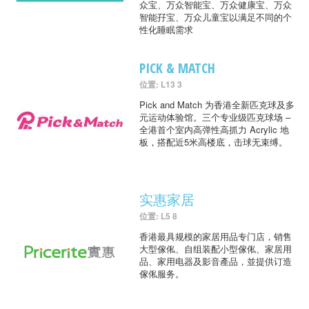
众宝、万众智能宝、万众健康宝、万众
智能孖宝、万众儿童宝以满足不同的个
性化睡眠需求
PICK & MATCH
位置: L13 3
Pick and Match 为香港全新匹克球及多
元运动体验馆。三个专业级匹克球场 –
全港首个室内高弹性高抓力 Acrylic 地
板，搭配近5米高楼底，击球无束缚。
实惠家居
位置: L5 8
香港最具规模的家居用品专门店，销售
大型傢俬、自组装配小型傢俬、家居用
品、家用电器及影音產品，並提供订造
傢俬服务。