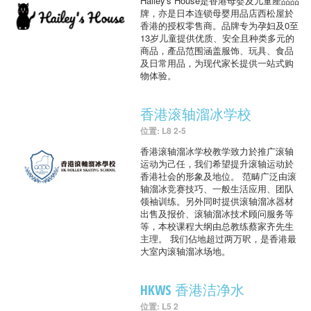
Hailey's House是香港母婴及儿童產品品
牌，亦是日本连锁母婴用品店西松屋於
香港的授权零售商。品牌专为孕妇及0至
13岁儿童提供优质、安全且种类多元的
商品，產品范围涵盖服饰、玩具、食品
及日常用品，为现代家长提供一站式购
物体验。
香港滚轴溜冰学校
位置: L8 2-5
香港滚轴溜冰学校教学致力於推广滚轴
运动为己任，我们希望提升滚轴运动於
香港社会的形象及地位。 范畴广泛由滚
轴溜冰竞赛技巧、一般生活应用、团队
领袖训练。另外同时提供滚轴溜冰器材
出售及报价、滚轴溜冰技术顾问服务等
等，本校课程大纲由总教练蔡家齐先生
主理。 我们佔地超过两万呎，是香港最
大室內滚轴溜冰场地。
HKWS 香港洁净水
位置: L5 2