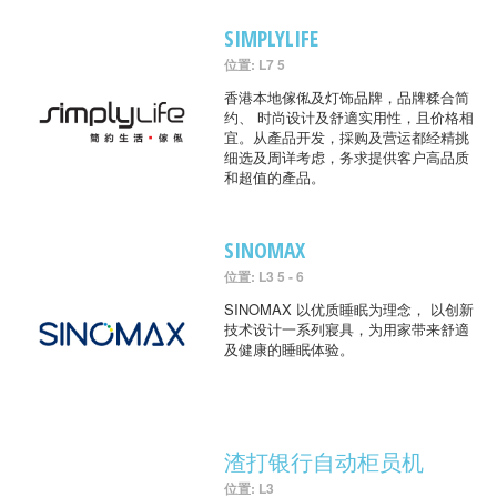
SIMPLYLIFE
位置: L7 5
香港本地傢俬及灯饰品牌，品牌糅合简
约、 时尚设计及舒適实用性，且价格相
宜。从產品开发，採购及营运都经精挑
细选及周详考虑，务求提供客户高品质
和超值的產品。
SINOMAX
位置: L3 5 - 6
SINOMAX 以优质睡眠为理念， 以创新
技术设计一系列寢具，为用家带来舒適
及健康的睡眠体验。
渣打银行自动柜员机
位置: L3