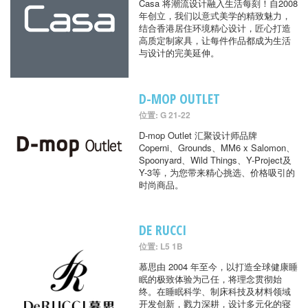
Casa 将潮流设计融入生活每刻！自2008
年创立，我们以意式美学的精致魅力，
结合香港居住环境精心设计，匠心打造
高质定制家具，让每件作品都成为生活
与设计的完美延伸。
D-MOP OUTLET
位置: G 21-22
D-mop Outlet 汇聚设计师品牌
Coperni、Grounds、MM6 x Salomon、
Spoonyard、Wild Things、Y-Project及
Y-3等，为您带来精心挑选、价格吸引的
时尚商品。
DE RUCCI
位置: L5 1B
慕思由 2004 年至今，以打造全球健康睡
眠的极致体验为己任，将理念贯彻始
终。在睡眠科学、制床科技及材料领域
开发创新，戮力深耕，设计多元化的寝