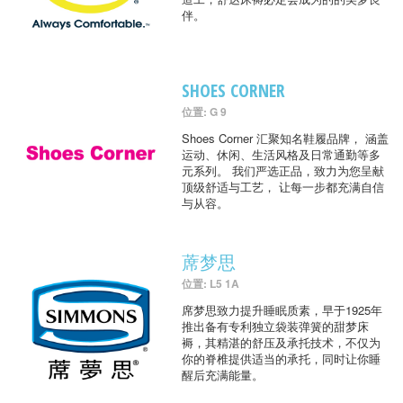
伴。
SHOES CORNER
位置: G 9
Shoes Corner 汇聚知名鞋履品牌， 涵盖
运动、休闲、生活风格及日常通勤等多
元系列。 我们严选正品，致力为您呈献
顶级舒适与工艺， 让每一步都充满自信
与从容。
蓆梦思
位置: L5 1A
席梦思致力提升睡眠质素，早于1925年
推出备有专利独立袋装弹簧的甜梦床
褥，其精湛的舒压及承托技术，不仅为
你的脊椎提供适当的承托，同时让你睡
醒后充满能量。