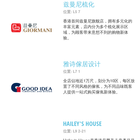
兹曼尼梳化
位置: L5 7
香港首间兹曼尼旗舰店，拥有多元化的
丰富元素，店内分为多个梳化展示区
域，为顾客带来意想不到的购物新体
验。
雅诗傢居设计
位置: L7 1
全店佔地近1万尺，划分为10区，每区放
置了不同风格的傢俬，为不同品味既客
人提供一站式购买傢俬新体验。
HAILEY'S HOUSE
位置: L9 2-21