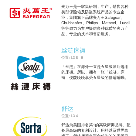
夹万王是一家集研制，生产，销售各种
类型保险箱及防盗系统产品的专业企
业，集团旗下品牌夹万王Safegear、
Chubbsafes、Philips、Metacel、Lucell
等等致力为客户提供多种优质的夹万产
品、专业的技术和售后服务。
丝涟床褥
位置: L3 8 - 9
「丝涟」在海外一直是五星级酒店选用
的床褥。所以﹐拥有一张「丝涟」床
褥﹐便能晚晚享受五星级的舒适睡眠。
舒达
位置: L3 4
舒达为美国排名第1的高级床褥品牌。配
备最高级的专利设计、用料以及世界给
造工，舒达床褥必定会成为的的美梦良