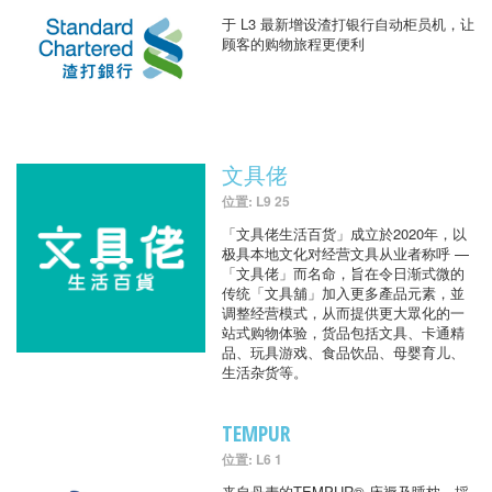
于 L3 最新增设渣打银行自动柜员机，让
顾客的购物旅程更便利
文具佬
位置: L9 25
「文具佬生活百货」成立於2020年，以
极具本地文化对经营文具从业者称呼 —
「文具佬」而名命，旨在令日渐式微的
传统「文具舖」加入更多產品元素，並
调整经营模式，从而提供更大眾化的一
站式购物体验，货品包括文具、卡通精
品、玩具游戏、食品饮品、母婴育儿、
生活杂货等。
TEMPUR
位置: L6 1
来自丹麦的TEMPUR® 床褥及睡枕，採