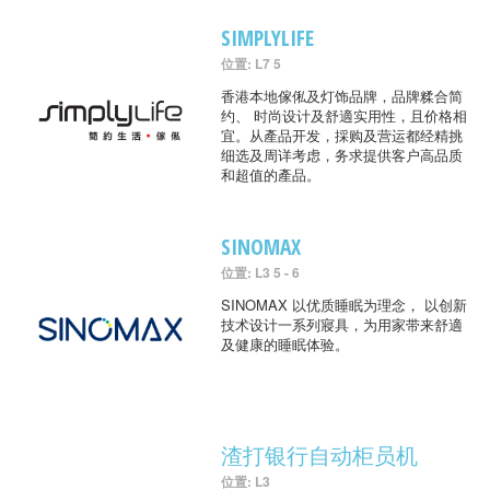
SIMPLYLIFE
位置: L7 5
香港本地傢俬及灯饰品牌，品牌糅合简
约、 时尚设计及舒適实用性，且价格相
宜。从產品开发，採购及营运都经精挑
细选及周详考虑，务求提供客户高品质
和超值的產品。
SINOMAX
位置: L3 5 - 6
SINOMAX 以优质睡眠为理念， 以创新
技术设计一系列寢具，为用家带来舒適
及健康的睡眠体验。
渣打银行自动柜员机
位置: L3