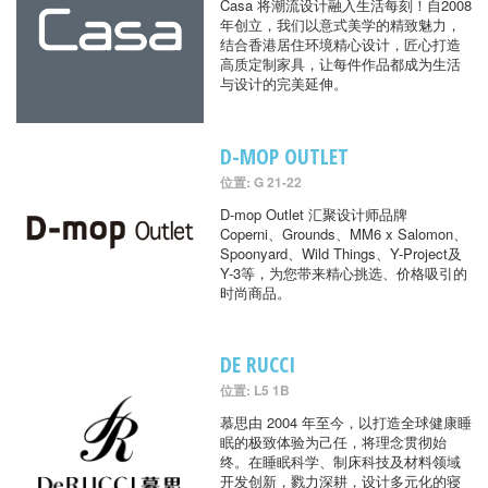
Casa 将潮流设计融入生活每刻！自2008
年创立，我们以意式美学的精致魅力，
结合香港居住环境精心设计，匠心打造
高质定制家具，让每件作品都成为生活
与设计的完美延伸。
D-MOP OUTLET
位置: G 21-22
D-mop Outlet 汇聚设计师品牌
Coperni、Grounds、MM6 x Salomon、
Spoonyard、Wild Things、Y-Project及
Y-3等，为您带来精心挑选、价格吸引的
时尚商品。
DE RUCCI
位置: L5 1B
慕思由 2004 年至今，以打造全球健康睡
眠的极致体验为己任，将理念贯彻始
终。在睡眠科学、制床科技及材料领域
开发创新，戮力深耕，设计多元化的寝