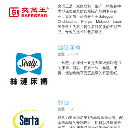
夹万王是一家集研制，生产，销售各种
类型保险箱及防盗系统产品的专业企
业，集团旗下品牌夹万王Safegear、
Chubbsafes、Philips、Metacel、Lucell
等等致力为客户提供多种优质的夹万产
品、专业的技术和售后服务。
丝涟床褥
位置: L3 8 - 9
「丝涟」在海外一直是五星级酒店选用
的床褥。所以﹐拥有一张「丝涟」床
褥﹐便能晚晚享受五星级的舒适睡眠。
舒达
位置: L3 4
舒达为美国排名第1的高级床褥品牌。配
备最高级的专利设计、用料以及世界给
造工，舒达床褥必定会成为的的美梦良