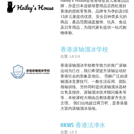
Hailey's House是香港母婴及儿童產品品
牌，亦是日本连锁母婴用品店西松屋於
香港的授权零售商。品牌专为孕妇及0至
13岁儿童提供优质、安全且种类多元的
商品，產品范围涵盖服饰、玩具、食品
及日常用品，为现代家长提供一站式购
物体验。
香港滚轴溜冰学校
位置: L8 2-5
香港滚轴溜冰学校教学致力於推广滚轴
运动为己任，我们希望提升滚轴运动於
香港社会的形象及地位。 范畴广泛由滚
轴溜冰竞赛技巧、一般生活应用、团队
领袖训练。另外同时提供滚轴溜冰器材
出售及报价、滚轴溜冰技术顾问服务等
等，本校课程大纲由总教练蔡家齐先生
主理。 我们佔地超过两万呎，是香港最
大室內滚轴溜冰场地。
HKWS 香港洁净水
位置: L5 2