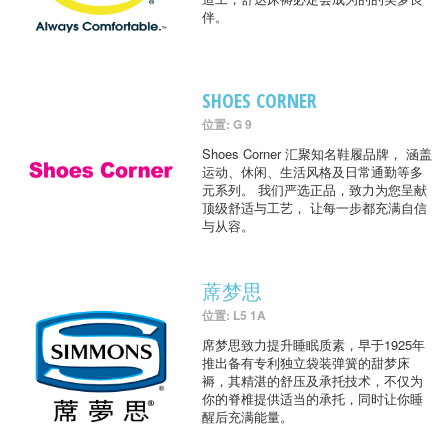
伴。
SHOES CORNER
位置: G 9
Shoes Corner 汇聚知名鞋履品牌， 涵盖
运动、休闲、生活风格及日常通勤等多
元系列。 我们严选正品，致力为您呈献
顶级舒适与工艺， 让每一步都充满自信
与从容。
蓆梦思
位置: L5 1A
席梦思致力提升睡眠质素，早于1925年
推出备有专利独立袋装弹簧的甜梦床
褥，其精湛的舒压及承托技术，不仅为
你的脊椎提供适当的承托，同时让你睡
醒后充满能量。