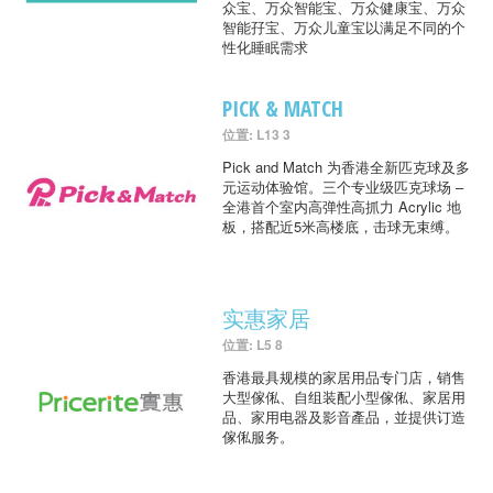
众宝、万众智能宝、万众健康宝、万众
智能孖宝、万众儿童宝以满足不同的个
性化睡眠需求
PICK & MATCH
位置: L13 3
Pick and Match 为香港全新匹克球及多
元运动体验馆。三个专业级匹克球场 –
全港首个室内高弹性高抓力 Acrylic 地
板，搭配近5米高楼底，击球无束缚。
实惠家居
位置: L5 8
香港最具规模的家居用品专门店，销售
大型傢俬、自组装配小型傢俬、家居用
品、家用电器及影音產品，並提供订造
傢俬服务。