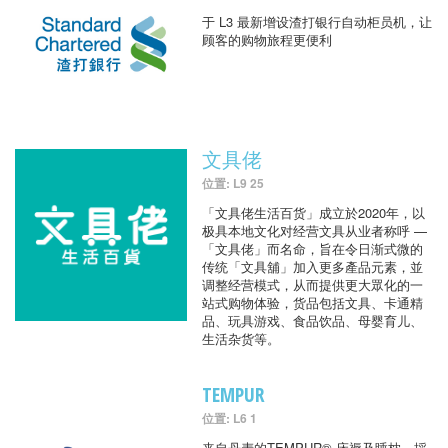
于 L3 最新增设渣打银行自动柜员机，让
顾客的购物旅程更便利
文具佬
位置: L9 25
「文具佬生活百货」成立於2020年，以
极具本地文化对经营文具从业者称呼 —
「文具佬」而名命，旨在令日渐式微的
传统「文具舖」加入更多產品元素，並
调整经营模式，从而提供更大眾化的一
站式购物体验，货品包括文具、卡通精
品、玩具游戏、食品饮品、母婴育儿、
生活杂货等。
TEMPUR
位置: L6 1
来自丹麦的TEMPUR® 床褥及睡枕，採