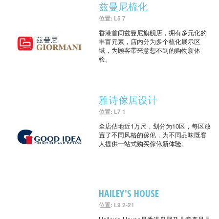
兹曼尼梳化
位置: L5 7
香港首间兹曼尼旗舰店，拥有多元化的
丰富元素，店内分为多个梳化展示区
域，为顾客带来意想不到的购物新体
验。
雅诗傢居设计
位置: L7 1
全店佔地近1万尺，划分为10区，每区放
置了不同风格的傢俬，为不同品味既客
人提供一站式购买傢俬新体验。
HAILEY'S HOUSE
位置: L9 2-21