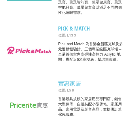
眾寶、萬眾智能寶、萬眾健康寶、萬眾
智能孖寶、萬眾兒童寶以滿足不同的個
性化睡眠需求。
PICK & MATCH
位置: L13 3
Pick and Match 為香港全新匹克球及多
元運動體驗館。三個專業級匹克球場 –
全港首個室内高彈性高抓力 Acrylic 地
闆，搭配近5米高樓底，擊球無束縛。
實惠家居
位置: L5 8
香港最具規模的家居用品專門店，銷售
大型傢俬、自組裝配小型傢俬、家居用
品、家用電器及影音產品，並提供訂造
傢俬服務。