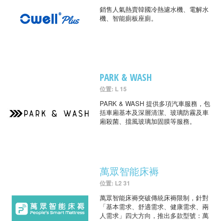
銷售人氣熱賣韓國冷熱濾水機、電解水
機、智能廁板座廁。
PARK & WASH
位置: L 15
PARK & WASH 提供多項汽車服務，包
括車廂基本及深層清潔、玻璃防霧及車
廂殺菌、擋風玻璃加固膜等服務。
萬眾智能床褥
位置: L2 31
萬眾智能床褥突破傳統床褥限制，針對
「基本需求、舒適需求、健康需求、兩
人需求」四大方向，推出多款型號：萬