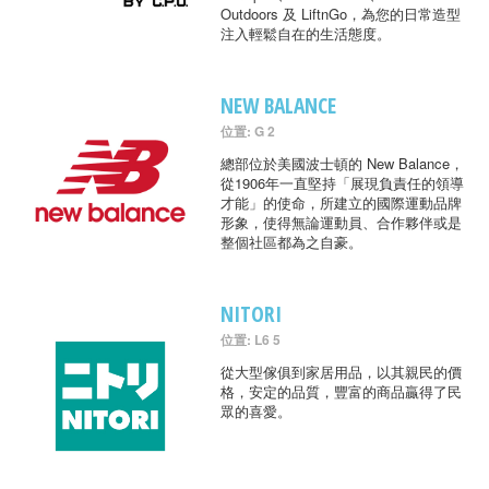
Outdoors 及 LiftnGo，為您的日常造型
注入輕鬆自在的生活態度。
NEW BALANCE
位置: G 2
總部位於美國波士頓的 New Balance，
從1906年一直堅持「展現負責任的領導
才能」的使命，所建立的國際運動品牌
形象，使得無論運動員、合作夥伴或是
整個社區都為之自豪。
NITORI
位置: L6 5
從大型傢俱到家居用品，以其親民的價
格，安定的品質，豐富的商品贏得了民
眾的喜愛。