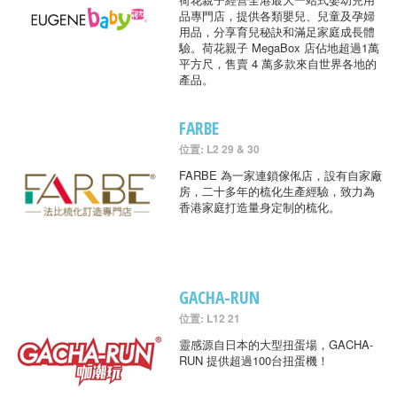
品專門店，提供各類嬰兒、兒童及孕婦
用品，分享育兒秘訣和滿足家庭成長體
驗。荷花親子 MegaBox 店佔地超過1萬
平方尺，售賣 4 萬多款來自世界各地的
產品。
FARBE
位置: L2 29 & 30
FARBE 為一家連鎖傢俬店，設有自家廠
房，二十多年的梳化生產經驗，致力為
香港家庭打造量身定制的梳化。
GACHA-RUN
位置: L12 21
靈感源自日本的大型扭蛋場，GACHA-
RUN 提供超過100台扭蛋機！