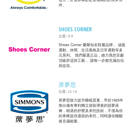
伴。
SHOES CORNER
位置: G 9
Shoes Corner 彙聚知名鞋履品牌， 涵蓋
運動、休閑、生活風格及日常通勤等多
元系列。 我們嚴選正品，緻力爲您呈獻
頂級舒适與工藝， 讓每一步都充滿自信
與從容。
蓆夢思
位置: L5 1A
蓆夢思致力提升睡眠質素，早於1925年
推出備有專利獨立袋裝彈簧的甜夢床
褥，精湛的舒壓及承托技術，不僅為你
的脊椎提供適當的承托，同時讓你睡醒
後充滿能量。