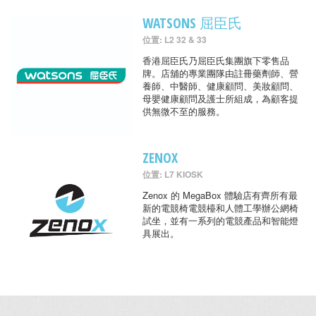
WATSONS 屈臣氏
位置: L2 32 & 33
香港屈臣氏乃屈臣氏集團旗下零售品
牌。店舖的專業團隊由註冊藥劑師、營
養師、中醫師、健康顧問、美妝顧問、
母嬰健康顧問及護士所組成，為顧客提
供無微不至的服務。
ZENOX
位置: L7 KIOSK
Zenox 的 MegaBox 體驗店有齊所有最
新的電競椅電競檯和人體工學辦公網椅
試坐，並有一系列的電競產品和智能燈
具展出。