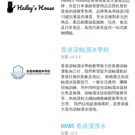
Hailey's House是香港母嬰及兒童產品品
牌，亦是日本連鎖母嬰用品店西松屋於
香港的授權零售商。品牌專為孕婦及0至
13歲兒童提供優質、安全且種類多元的
商品，產品範圍涵蓋服飾、玩具、食品
及日常用品，為現代家長提供一站式購
物體驗。
香港滾軸溜冰學校
位置: L8 2-5
香港滾軸溜冰學校教學致力於推廣滾軸
運動為己任，我們希望提升滾軸運動於
香港社會的形象及地位。 範疇廣泛由滾
軸溜冰競賽技巧、一般生活應用、團隊
領袖訓練。另外同時提供滾軸溜冰器材
出售及報價、滾軸溜冰技術顧問服務等
等，本校課程大綱由總教練蔡家齊先生
主理。 我們佔地超過兩萬呎，是香港最
大室內滾軸溜冰場地。
HKWS 香港潔淨水
位置: L5 2