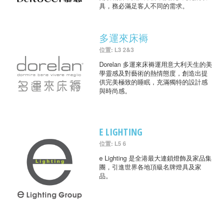
具，務必滿足客人不同的需求。
多運來床褥
位置: L3 2&3
Dorelan 多運來床褥運用意大利天生的美
學靈感及對藝術的熱情態度，創造出提
供完美極致的睡眠，充滿獨特的設計感
與時尚感。
E LIGHTING
位置: L5 6
e Lighting 是全港最大連鎖燈飾及家品集
團，引進世界各地頂級名牌燈具及家
品。