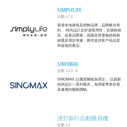
SIMPLYLIFE
位置: L7 5
香港本地傢俬及燈飾品牌，品牌糅合簡
約、 時尚設計及舒適實用性，且價格相
宜。從產品開發，採購及營運都經精挑
細選及周詳考慮，務求提供客戶高品質
和超值的產品。
SINOMAX
位置: L3 5 - 6
SINOMAX 以優質睡眠為理念， 以創新
技術設計一系列寢具，為用家帶來舒適
及健康的睡眠體驗。
渣打銀行自動櫃員機
位置: L3