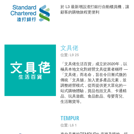
於 L3 最新增設渣打銀行自動櫃員機，讓
顧客的購物旅程更便利
文具佬
位置: L9 25
「文具佬生活百貨」成立於2020年，以
極具本地文化對經營文具從業者稱呼 —
「文具佬」而名命，旨在令日漸式微的
傳統「文具舖」加入更多產品元素，並
調整經營模式，從而提供更大眾化的一
站式購物體驗，貨品包括文具、卡通精
品、玩具遊戲、食品飲品、母嬰育兒、
生活雜貨等。
TEMPUR
位置: L6 1
來自丹麥的TEMPUR® 床褥及睡枕，採