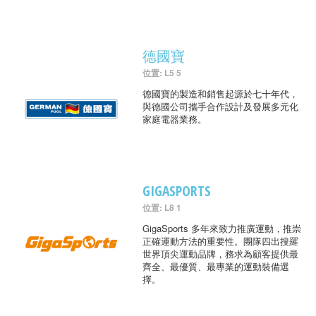
德國寶
位置: L5 5
德國寶的製造和銷售起源於七十年代，
與德國公司攜手合作設計及發展多元化
家庭電器業務。
GIGASPORTS
位置: L8 1
GigaSports 多年來致力推廣運動，推崇
正確運動方法的重要性。團隊四出搜羅
世界頂尖運動品牌，務求為顧客提供最
齊全、最優質、最專業的運動裝備選
擇。