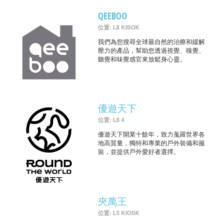
QEEBOO
位置: L8 KISOK
我們為您搜尋全球最自然的治療和緩解
壓力的產品，幫助您透過視覺、嗅覺、
聽覺和味覺感官來放鬆身心靈。
優遊天下
位置: L8 4
優遊天下開業十餘年，致力蒐羅世界各
地高質量，獨特和專業的戶外裝備和服
裝，並提供戶外愛好者選擇。
夾萬王
位置: L5 KIOSK