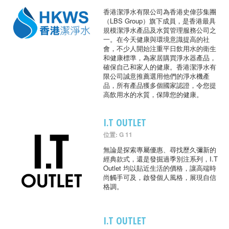
香港潔淨水有限公司為香港史偉莎集團
（LBS Group）旗下成員，是香港最具
規模潔淨水產品及水質管理服務公司之
一。在今天健康與環境意識提高的社
會，不少人開始注重平日飲用水的衛生
和健康標準，為家居購買淨水器產品，
確保自己和家人的健康。香港潔淨水有
限公司誠意推薦選用他們的淨水機產
品，所有產品獲多個國家認證，令您提
高飲用水的水質，保障您的健康。
I.T OUTLET
位置: G 11
無論是探索專屬優惠、尋找歷久彌新的
經典款式，還是發掘過季別注系列，I.T
Outlet 均以貼近生活的價格，讓高端時
尚觸手可及，啟發個人風格，展現自信
格調。
I.T OUTLET