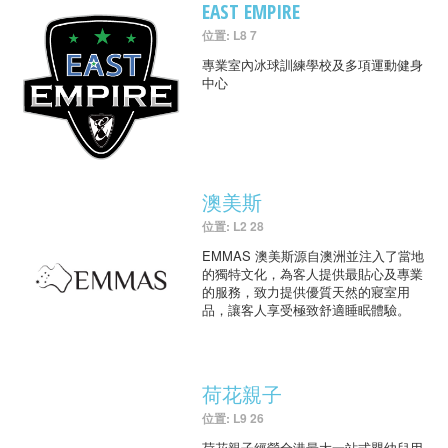
EAST EMPIRE
位置: L8 7
專業室內冰球訓練學校及多項運動健身
中心
澳美斯
位置: L2 28
EMMAS 澳美斯源自澳洲並注入了當地
的獨特文化，為客人提供最貼心及專業
的服務，致力提供優質天然的寢室用
品，讓客人享受極致舒適睡眠體驗。
荷花親子
位置: L9 26
荷花親子經營全港最大一站式嬰幼兒用