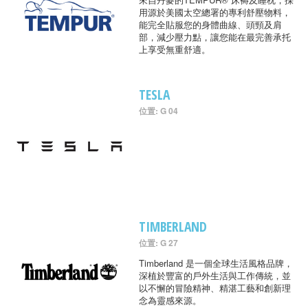
用源於美國太空總署的專利舒壓物料，
能完全貼服您的身體曲線、頭頸及肩
部，減少壓力點，讓您能在最完善承托
上享受無重舒適。
TESLA
位置: G 04
TIMBERLAND
位置: G 27
Timberland 是一個全球生活風格品牌，
深植於豐富的戶外生活與工作傳統，並
以不懈的冒險精神、精湛工藝和創新理
念為靈感來源。