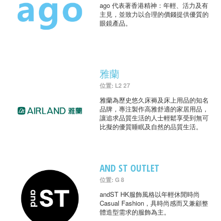
ago 代表著香港精神：年輕、活力及有
主見，並致力以合理的價錢提供優質的
眼鏡產品。
雅蘭
位置: L2 27
雅蘭為歷史悠久床褥及床上用品的知名
品牌，專注製作高雅舒適的家居用品，
讓追求品質生活的人士輕鬆享受到無可
比擬的優質睡眠及自然的品質生活。
AND ST OUTLET
位置: G 8
andST HK服飾風格以年輕休閒時尚
Casual Fashion，具時尚感而又兼顧整
體造型需求的服飾為主。