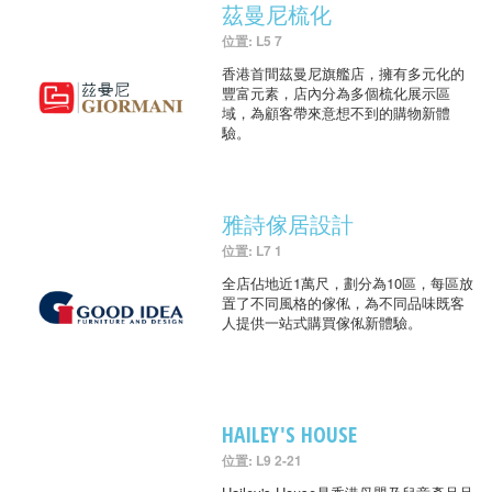
茲曼尼梳化
位置: L5 7
香港首間茲曼尼旗艦店，擁有多元化的
豐富元素，店內分為多個梳化展示區
域，為顧客帶來意想不到的購物新體
驗。
雅詩傢居設計
位置: L7 1
全店佔地近1萬尺，劃分為10區，每區放
置了不同風格的傢俬，為不同品味既客
人提供一站式購買傢俬新體驗。
HAILEY'S HOUSE
位置: L9 2-21