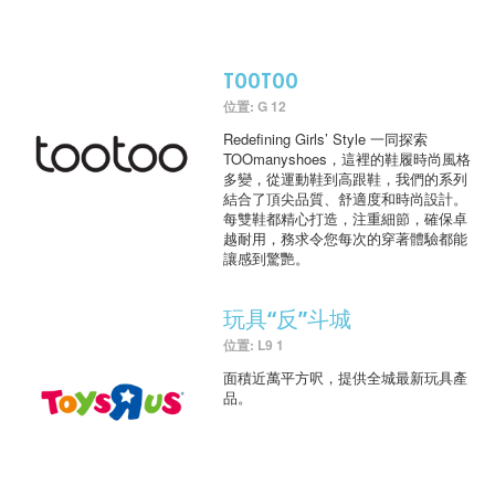
TOOTOO
位置: G 12
Redefining Girls’ Style 一同探索
TOOmanyshoes，這裡的鞋履時尚風格
多變，從運動鞋到高跟鞋，我們的系列
結合了頂尖品質、舒適度和時尚設計。
每雙鞋都精心打造，注重細節，確保卓
越耐用，務求令您每次的穿著體驗都能
讓感到驚艷。
玩具“反”斗城
位置: L9 1
面積近萬平方呎，提供全城最新玩具產
品。