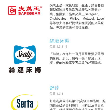
夾萬王是一家集研製，生產，銷售各種
類型保險箱及防盜系統產品的專業企
業，集團旗下品牌夾萬王Safegear、
Chubbsafes、Philips、Metacel、Lucell
等等致力為客戶提供多種優質的夾萬產
品、專業的技術和售後服務。
絲漣床褥
位置: L3 8 - 9
「絲漣」在海外一直是五星級酒店選用
的床褥。所以﹐擁有一張「絲漣」床
褥﹐便能晚晚享受五星級的舒適睡眠。
舒達
位置: L3 4
舒達為美國排名第1的高級床褥品牌。配
備最高級的專利設計、用料以及世界給
造工，舒達床褥必定會成為的的美夢良