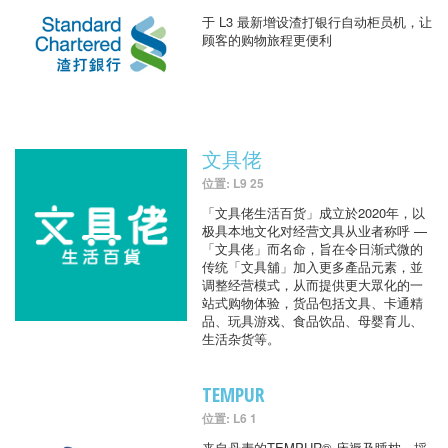
于 L3 最新增设渣打银行自动柜员机，让
顾客的购物旅程更便利
文具佬
位置: L9 25
「文具佬生活百货」成立於2020年，以
极具本地文化对经营文具从业者称呼 —
「文具佬」而名命，旨在令日渐式微的
传统「文具舖」加入更多產品元素，並
调整经营模式，从而提供更大眾化的一
站式购物体验，货品包括文具、卡通精
品、玩具游戏、食品饮品、母婴育儿、
生活杂货等。
TEMPUR
位置: L6 1
来自丹麦的TEMPUR® 床褥及睡枕，採