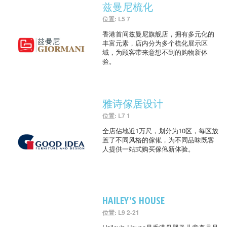
兹曼尼梳化
位置: L5 7
香港首间兹曼尼旗舰店，拥有多元化的
丰富元素，店内分为多个梳化展示区
域，为顾客带来意想不到的购物新体
验。
雅诗傢居设计
位置: L7 1
全店佔地近1万尺，划分为10区，每区放
置了不同风格的傢俬，为不同品味既客
人提供一站式购买傢俬新体验。
HAILEY'S HOUSE
位置: L9 2-21