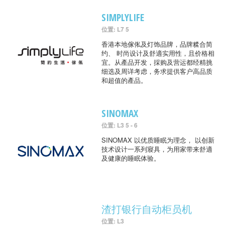
SIMPLYLIFE
位置: L7 5
香港本地傢俬及灯饰品牌，品牌糅合简
约、 时尚设计及舒適实用性，且价格相
宜。从產品开发，採购及营运都经精挑
细选及周详考虑，务求提供客户高品质
和超值的產品。
SINOMAX
位置: L3 5 - 6
SINOMAX 以优质睡眠为理念， 以创新
技术设计一系列寢具，为用家带来舒適
及健康的睡眠体验。
渣打银行自动柜员机
位置: L3