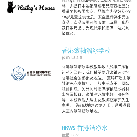
Hailey's House是香港母婴及儿童產品品
牌，亦是日本连锁母婴用品店西松屋於
香港的授权零售商。品牌专为孕妇及0至
13岁儿童提供优质、安全且种类多元的
商品，產品范围涵盖服饰、玩具、食品
及日常用品，为现代家长提供一站式购
物体验。
香港滚轴溜冰学校
位置: L8 2-5
香港滚轴溜冰学校教学致力於推广滚轴
运动为己任，我们希望提升滚轴运动於
香港社会的形象及地位。 范畴广泛由滚
轴溜冰竞赛技巧、一般生活应用、团队
领袖训练。另外同时提供滚轴溜冰器材
出售及报价、滚轴溜冰技术顾问服务等
等，本校课程大纲由总教练蔡家齐先生
主理。 我们佔地超过两万呎，是香港最
大室內滚轴溜冰场地。
HKWS 香港洁净水
位置: L5 2