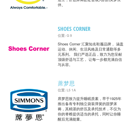
伴。
SHOES CORNER
位置: G 9
Shoes Corner 汇聚知名鞋履品牌， 涵盖
运动、休闲、生活风格及日常通勤等多
元系列。 我们严选正品，致力为您呈献
顶级舒适与工艺， 让每一步都充满自信
与从容。
蓆梦思
位置: L5 1A
席梦思致力提升睡眠质素，早于1925年
推出备有专利独立袋装弹簧的甜梦床
褥，其精湛的舒压及承托技术，不仅为
你的脊椎提供适当的承托，同时让你睡
醒后充满能量。