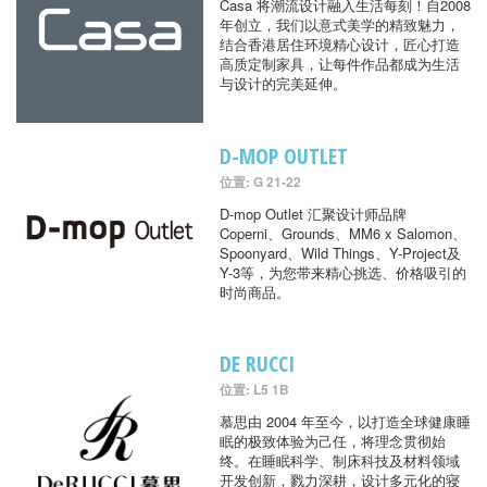
Casa 将潮流设计融入生活每刻！自2008
年创立，我们以意式美学的精致魅力，
结合香港居住环境精心设计，匠心打造
高质定制家具，让每件作品都成为生活
与设计的完美延伸。
D-MOP OUTLET
位置: G 21-22
D-mop Outlet 汇聚设计师品牌
Coperni、Grounds、MM6 x Salomon、
Spoonyard、Wild Things、Y-Project及
Y-3等，为您带来精心挑选、价格吸引的
时尚商品。
DE RUCCI
位置: L5 1B
慕思由 2004 年至今，以打造全球健康睡
眠的极致体验为己任，将理念贯彻始
终。在睡眠科学、制床科技及材料领域
开发创新，戮力深耕，设计多元化的寝