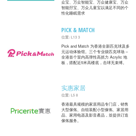
众宝、万众智能宝、万众健康宝、万众
智能孖宝、万众儿童宝以满足不同的个
性化睡眠需求
PICK & MATCH
位置: L13 3
Pick and Match 为香港全新匹克球及多
元运动体验馆。三个专业级匹克球场 –
全港首个室内高弹性高抓力 Acrylic 地
板，搭配近5米高楼底，击球无束缚。
实惠家居
位置: L5 8
香港最具规模的家居用品专门店，销售
大型傢俬、自组装配小型傢俬、家居用
品、家用电器及影音產品，並提供订造
傢俬服务。