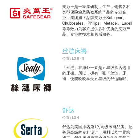
夹万王是一家集研制，生产，销售各种
类型保险箱及防盗系统产品的专业企
业，集团旗下品牌夹万王Safegear、
Chubbsafes、Philips、Metacel、Lucell
等等致力为客户提供多种优质的夹万产
品、专业的技术和售后服务。
丝涟床褥
位置: L3 8 - 9
「丝涟」在海外一直是五星级酒店选用
的床褥。所以﹐拥有一张「丝涟」床
褥﹐便能晚晚享受五星级的舒适睡眠。
舒达
位置: L3 4
舒达为美国排名第1的高级床褥品牌。配
备最高级的专利设计、用料以及世界给
造工，舒达床褥必定会成为的的美梦良