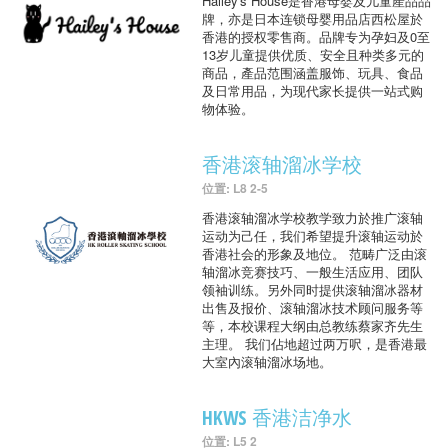
Hailey's House是香港母婴及儿童產品品
牌，亦是日本连锁母婴用品店西松屋於
香港的授权零售商。品牌专为孕妇及0至
13岁儿童提供优质、安全且种类多元的
商品，產品范围涵盖服饰、玩具、食品
及日常用品，为现代家长提供一站式购
物体验。
香港滚轴溜冰学校
位置: L8 2-5
香港滚轴溜冰学校教学致力於推广滚轴
运动为己任，我们希望提升滚轴运动於
香港社会的形象及地位。 范畴广泛由滚
轴溜冰竞赛技巧、一般生活应用、团队
领袖训练。另外同时提供滚轴溜冰器材
出售及报价、滚轴溜冰技术顾问服务等
等，本校课程大纲由总教练蔡家齐先生
主理。 我们佔地超过两万呎，是香港最
大室內滚轴溜冰场地。
HKWS 香港洁净水
位置: L5 2