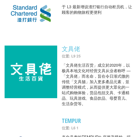
于 L3 最新增设渣打银行自动柜员机，让
顾客的购物旅程更便利
文具佬
位置: L9 25
「文具佬生活百货」成立於2020年，以
极具本地文化对经营文具从业者称呼 —
「文具佬」而名命，旨在令日渐式微的
传统「文具舖」加入更多產品元素，並
调整经营模式，从而提供更大眾化的一
站式购物体验，货品包括文具、卡通精
品、玩具游戏、食品饮品、母婴育儿、
生活杂货等。
TEMPUR
位置: L6 1
来自丹麦的TEMPUR® 床褥及睡枕，採