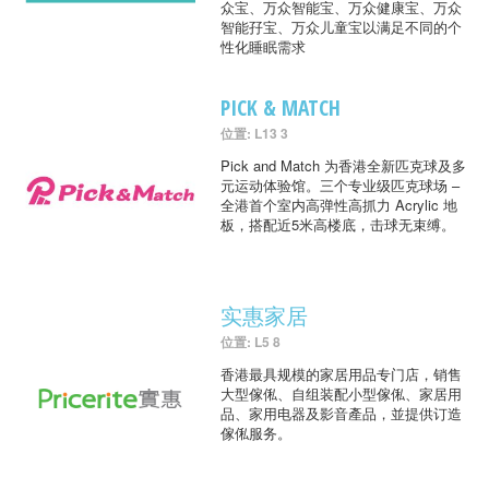
众宝、万众智能宝、万众健康宝、万众
智能孖宝、万众儿童宝以满足不同的个
性化睡眠需求
PICK & MATCH
位置: L13 3
Pick and Match 为香港全新匹克球及多
元运动体验馆。三个专业级匹克球场 –
全港首个室内高弹性高抓力 Acrylic 地
板，搭配近5米高楼底，击球无束缚。
实惠家居
位置: L5 8
香港最具规模的家居用品专门店，销售
大型傢俬、自组装配小型傢俬、家居用
品、家用电器及影音產品，並提供订造
傢俬服务。