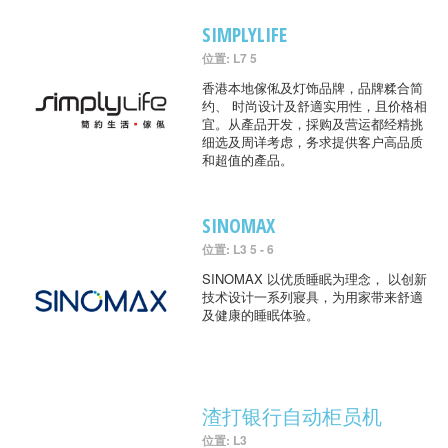
SIMPLYLIFE
位置: L7 5
香港本地傢俬及灯饰品牌，品牌糅合简
约、 时尚设计及舒適实用性，且价格相
宜。从產品开发，採购及营运都经精挑
细选及周详考虑，务求提供客户高品质
和超值的產品。
SINOMAX
位置: L3 5 - 6
SINOMAX 以优质睡眠为理念， 以创新
技术设计一系列寢具，为用家带来舒適
及健康的睡眠体验。
渣打银行自动柜员机
位置: L3