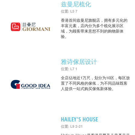
兹曼尼梳化
位置: L5 7
香港首间兹曼尼旗舰店，拥有多元化的
丰富元素，店内分为多个梳化展示区
域，为顾客带来意想不到的购物新体
验。
雅诗傢居设计
位置: L7 1
全店佔地近1万尺，划分为10区，每区放
置了不同风格的傢俬，为不同品味既客
人提供一站式购买傢俬新体验。
HAILEY'S HOUSE
位置: L9 2-21