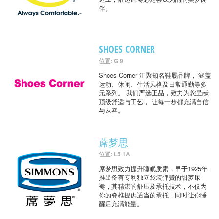
伴。
SHOES CORNER
位置: G 9
Shoes Corner 汇聚知名鞋履品牌， 涵盖
运动、休闲、生活风格及日常通勤等多
元系列。 我们严选正品，致力为您呈献
顶级舒适与工艺， 让每一步都充满自信
与从容。
蓆梦思
位置: L5 1A
席梦思致力提升睡眠质素，早于1925年
推出备有专利独立袋装弹簧的甜梦床
褥，其精湛的舒压及承托技术，不仅为
你的脊椎提供适当的承托，同时让你睡
醒后充满能量。