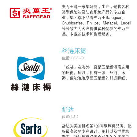
夹万王是一家集研制，生产，销售各种
类型保险箱及防盗系统产品的专业企
业，集团旗下品牌夹万王Safegear、
Chubbsafes、Philips、Metacel、Lucell
等等致力为客户提供多种优质的夹万产
品、专业的技术和售后服务。
丝涟床褥
位置: L3 8 - 9
「丝涟」在海外一直是五星级酒店选用
的床褥。所以﹐拥有一张「丝涟」床
褥﹐便能晚晚享受五星级的舒适睡眠。
舒达
位置: L3 4
舒达为美国排名第1的高级床褥品牌。配
备最高级的专利设计、用料以及世界给
造工，舒达床褥必定会成为的的美梦良