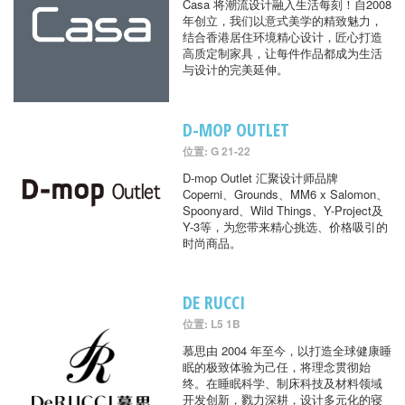
Casa 将潮流设计融入生活每刻！自2008
年创立，我们以意式美学的精致魅力，
结合香港居住环境精心设计，匠心打造
高质定制家具，让每件作品都成为生活
与设计的完美延伸。
D-MOP OUTLET
位置: G 21-22
D-mop Outlet 汇聚设计师品牌
Coperni、Grounds、MM6 x Salomon、
Spoonyard、Wild Things、Y-Project及
Y-3等，为您带来精心挑选、价格吸引的
时尚商品。
DE RUCCI
位置: L5 1B
慕思由 2004 年至今，以打造全球健康睡
眠的极致体验为己任，将理念贯彻始
终。在睡眠科学、制床科技及材料领域
开发创新，戮力深耕，设计多元化的寝