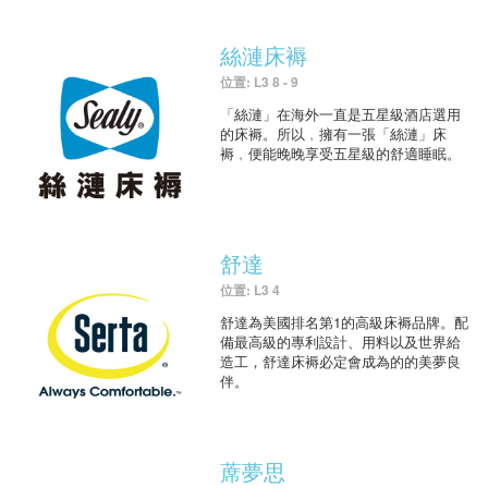
絲漣床褥
位置: L3 8 - 9
「絲漣」在海外一直是五星級酒店選用
的床褥。所以﹐擁有一張「絲漣」床
褥﹐便能晚晚享受五星級的舒適睡眠。
舒達
位置: L3 4
舒達為美國排名第1的高級床褥品牌。配
備最高級的專利設計、用料以及世界給
造工，舒達床褥必定會成為的的美夢良
伴。
蓆夢思