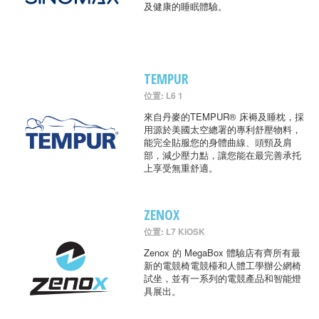
及健康的睡眠體驗。
TEMPUR
位置: L6 1
來自丹麥的TEMPUR® 床褥及睡枕，採
用源於美國太空總署的專利舒壓物料，
能完全貼服您的身體曲線、頭頸及肩
部，減少壓力點，讓您能在最完善承托
上享受無重舒適。
ZENOX
位置: L7 KIOSK
Zenox 的 MegaBox 體驗店有齊所有最
新的電競椅電競檯和人體工學辦公網椅
試坐，並有一系列的電競產品和智能燈
具展出。