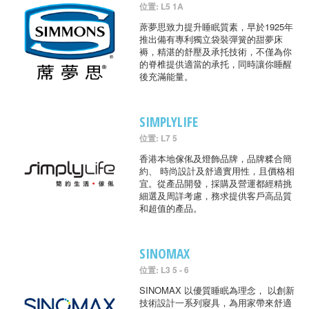
位置: L5 1A
蓆夢思致力提升睡眠質素，早於1925年
推出備有專利獨立袋裝彈簧的甜夢床
褥，精湛的舒壓及承托技術，不僅為你
的脊椎提供適當的承托，同時讓你睡醒
後充滿能量。
SIMPLYLIFE
位置: L7 5
香港本地傢俬及燈飾品牌，品牌糅合簡
約、 時尚設計及舒適實用性，且價格相
宜。從產品開發，採購及營運都經精挑
細選及周詳考慮，務求提供客戶高品質
和超值的產品。
SINOMAX
位置: L3 5 - 6
SINOMAX 以優質睡眠為理念， 以創新
技術設計一系列寢具，為用家帶來舒適