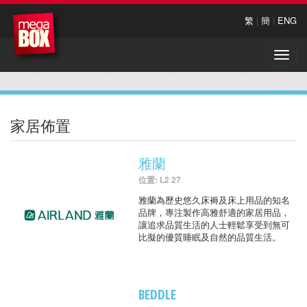
繁
|
簡
|
ENG
Toggle
naviga
家居佈置
雅蘭
位置: L2 27
雅蘭為歷史悠久床褥及床上用品的知名
品牌，專注製作高雅舒適的家居用品，
讓追求品質生活的人士輕鬆享受到無可
比擬的優質睡眠及自然的品質生活。
BEDDLE