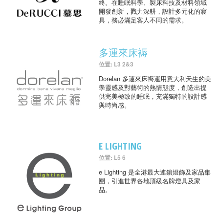
終。在睡眠科學、製床科技及材料領域
開發創新，戮力深耕，設計多元化的寢
具，務必滿足客人不同的需求。
多運來床褥
位置: L3 2&3
Dorelan 多運來床褥運用意大利天生的美
學靈感及對藝術的熱情態度，創造出提
供完美極致的睡眠，充滿獨特的設計感
與時尚感。
E LIGHTING
位置: L5 6
e Lighting 是全港最大連鎖燈飾及家品集
團，引進世界各地頂級名牌燈具及家
品。