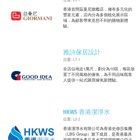
香港首間茲曼尼旗艦店，擁有多元化的
豐富元素，店內分為多個梳化展示區
域，為顧客帶來意想不到的購物新體
驗。
雅詩傢居設計
位置: L7 1
全店佔地近1萬尺，劃分為10區，每區放
置了不同風格的傢俬，為不同品味既客
人提供一站式購買傢俬新體驗。
HKWS 香港潔淨水
位置: L5 2
香港潔淨水有限公司為香港史偉莎集團
（LBS Group）旗下成員，是香港最具
規模潔淨水產品及水質管理服務公司之