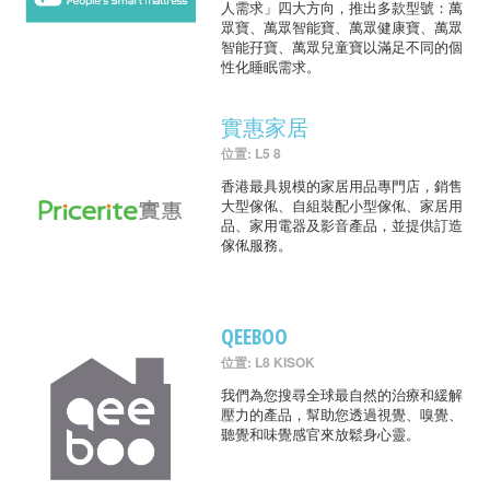
人需求」四大方向，推出多款型號：萬
眾寶、萬眾智能寶、萬眾健康寶、萬眾
智能孖寶、萬眾兒童寶以滿足不同的個
性化睡眠需求。
實惠家居
位置: L5 8
香港最具規模的家居用品專門店，銷售
大型傢俬、自組裝配小型傢俬、家居用
品、家用電器及影音產品，並提供訂造
傢俬服務。
QEEBOO
位置: L8 KISOK
我們為您搜尋全球最自然的治療和緩解
壓力的產品，幫助您透過視覺、嗅覺、
聽覺和味覺感官來放鬆身心靈。