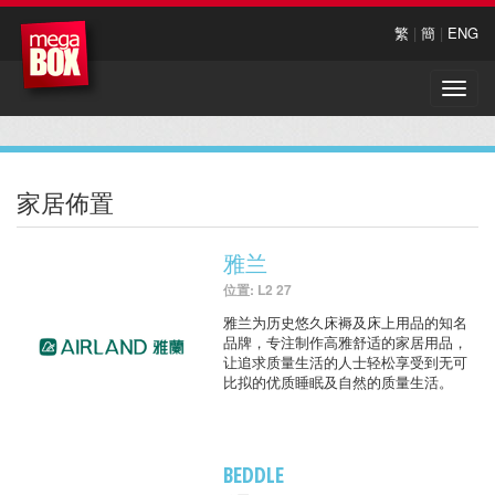
繁
|
簡
|
ENG
Toggle
naviga
家居佈置
雅兰
位置: L2 27
雅兰为历史悠久床褥及床上用品的知名
品牌，专注制作高雅舒适的家居用品，
让追求质量生活的人士轻松享受到无可
比拟的优质睡眠及自然的质量生活。
BEDDLE