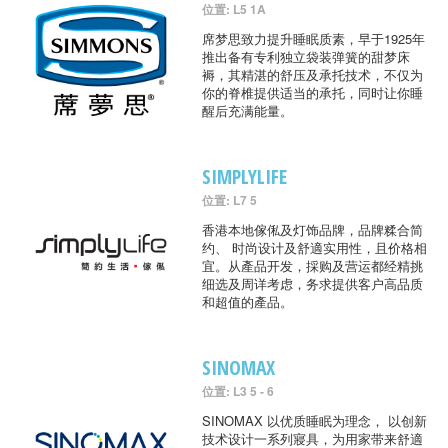
位置: L5 1A
席梦思致力提升睡眠质素，早于1925年
推出备有专利独立袋装弹簧的甜梦床
褥，其精湛的舒压及承托技术，不仅为
你的脊椎提供适当的承托，同时让你睡
醒后充满能量。
SIMPLYLIFE
位置: L7 5
香港本地傢俬及灯饰品牌，品牌糅合简
约、 时尚设计及舒適实用性，且价格相
宜。从產品开发，採购及营运都经精挑
细选及周详考虑，务求提供客户高品质
和超值的產品。
SINOMAX
位置: L3 5 - 6
SINOMAX 以优质睡眠为理念， 以创新
技术设计一系列寢具，为用家带来舒適