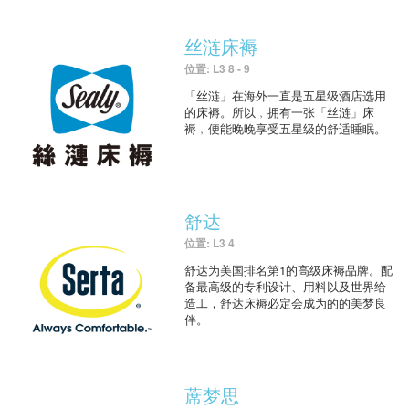
丝涟床褥
位置: L3 8 - 9
「丝涟」在海外一直是五星级酒店选用
的床褥。所以﹐拥有一张「丝涟」床
褥﹐便能晚晚享受五星级的舒适睡眠。
舒达
位置: L3 4
舒达为美国排名第1的高级床褥品牌。配
备最高级的专利设计、用料以及世界给
造工，舒达床褥必定会成为的的美梦良
伴。
蓆梦思