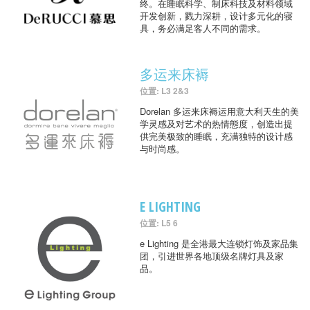
终。在睡眠科学、制床科技及材料领域
开发创新，戮力深耕，设计多元化的寝
具，务必满足客人不同的需求。
多运来床褥
位置: L3 2&3
Dorelan 多运来床褥运用意大利天生的美
学灵感及对艺术的热情態度，创造出提
供完美极致的睡眠，充满独特的设计感
与时尚感。
E LIGHTING
位置: L5 6
e Lighting 是全港最大连锁灯饰及家品集
团，引进世界各地顶级名牌灯具及家
品。