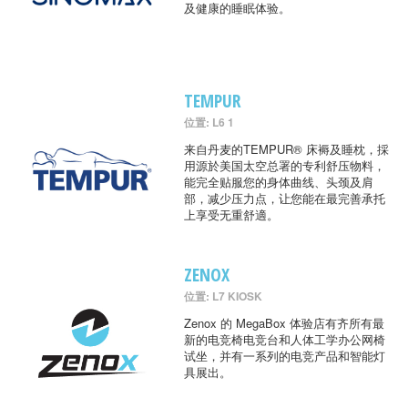
及健康的睡眠体验。
TEMPUR
位置: L6 1
来自丹麦的TEMPUR® 床褥及睡枕，採
用源於美国太空总署的专利舒压物料，
能完全贴服您的身体曲线、头颈及肩
部，减少压力点，让您能在最完善承托
上享受无重舒適。
ZENOX
位置: L7 KIOSK
Zenox 的 MegaBox 体验店有齐所有最
新的电竞椅电竞台和人体工学办公网椅
试坐，并有一系列的电竞产品和智能灯
具展出。