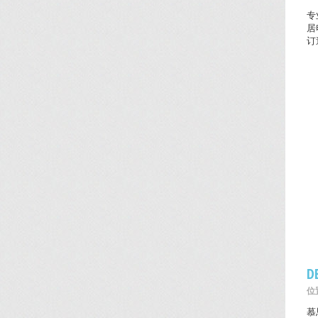
专
居
订
D
位置
慕