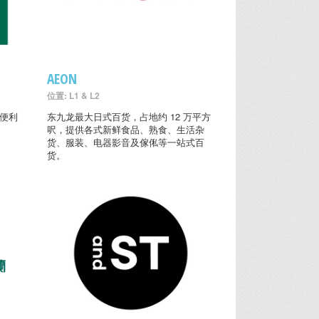
AEON
位置: L1 & L2
的便利
东九龙最大日式百货，占地约 12 万平方
呎，提供各式新鲜食品、熟食、生活杂
货、服装、电器影音及傢俬等一站式百
货。