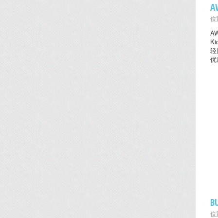
A
位置
A
K
轻
优
B
位置