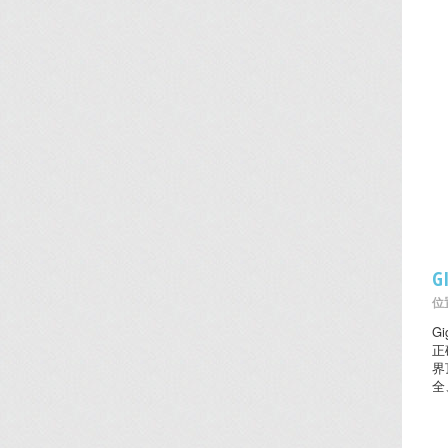
G
位置
G
正
界
全