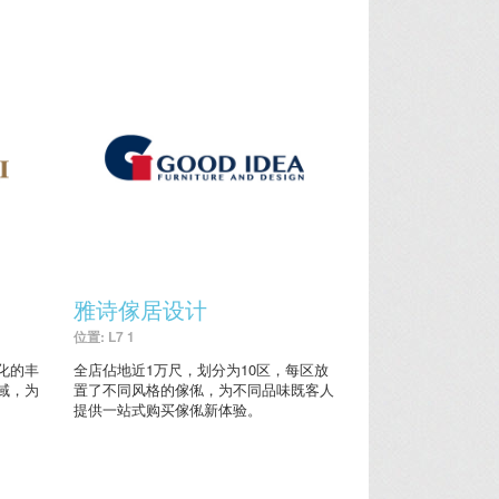
雅诗傢居设计
位置: L7 1
化的丰
全店佔地近1万尺，划分为10区，每区放
域，为
置了不同风格的傢俬，为不同品味既客人
提供一站式购买傢俬新体验。