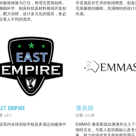
的极致体验为己任，将理念贯彻始终。
学灵感及对艺术的热情態度，创造
睡眠科学、制床科技及材料领域开发创
完美极致的睡眠，充满独特的设计
，戮力深耕，设计多元化的寝具，务必
尚感。
足客人不同的需求。
AST EMPIRE
澳美斯
: L8 7
位置: L2 28
业室内冰球训练学校及多项运动健身中
EMMAS 澳美斯源自澳洲并注入
独特文化，为客人提供最贴心及专
务，致力提供优质天然的寝室用品