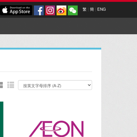
繁
|
簡
|
ENG