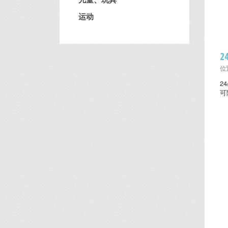
运动
2
位置
2
可