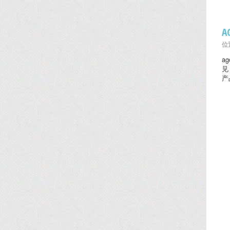
位置
a
见
产