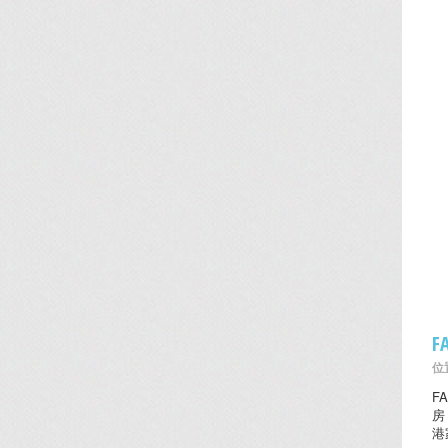
F
位置
F
房
港