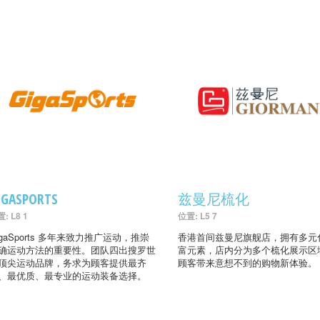
IGASPORTS
兹曼尼梳化
: L8 1
位置: L5 7
igaSports 多年来致力推广运动，推崇
香港首间兹曼尼旗舰店，拥有多元
确运动方法的重要性。团队四出搜罗世
富元素，店内分为多个梳化展示区
顶尖运动品牌，务求为顾客提供最齐
顾客带来意想不到的购物新体验。
、最优质、最专业的运动装备选择。