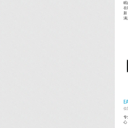
眠
在
新
满
E
位置
专
心