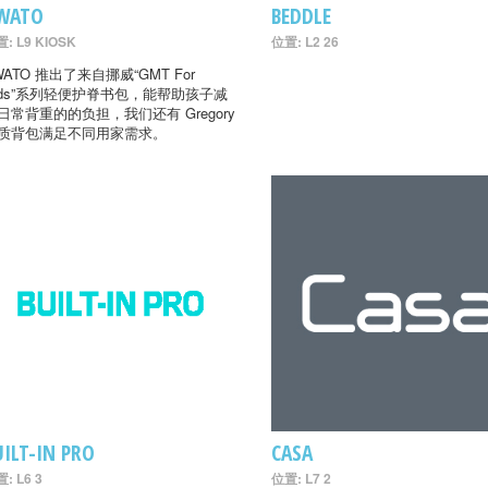
WATO
BEDDLE
: L9 KIOSK
位置: L2 26
WATO 推出了来自挪威“GMT For
ids”系列轻便护脊书包，能帮助孩子减
日常背重的的负担，我们还有 Gregory
质背包满足不同用家需求。
UILT-IN PRO
CASA
: L6 3
位置: L7 2