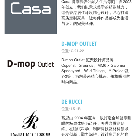
Casa 将潮流设计融入生活每刻！自2008
年创立，我们以意式美学的精致魅力，
结合香港居住环境精心设计，匠心打造
高质定制家具，让每件作品都成为生活
与设计的完美延伸。
D-MOP OUTLET
位置: G 21-22
D-mop Outlet 汇聚设计师品牌
Coperni、Grounds、MM6 x Salomon、
Spoonyard、Wild Things、Y-Project及
Y-3等，为您带来精心挑选、价格吸引的
时尚商品。
DE RUCCI
位置: L5 1B
慕思由 2004 年至今，以打造全球健康睡
眠的极致体验为己任，将理念贯彻始
终。在睡眠科学、制床科技及材料领域
开发创新，戮力深耕，设计多元化的寝