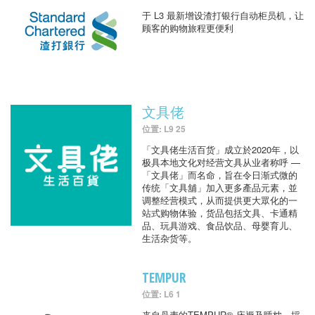
于 L3 最新增设渣打银行自动柜员机，让
顾客的购物旅程更便利
文具佬
位置: L9 25
「文具佬生活百货」成立於2020年，以
极具本地文化对经营文具从业者称呼 —
「文具佬」而名命，旨在令日渐式微的
传统「文具舖」加入更多產品元素，並
调整经营模式，从而提供更大眾化的一
站式购物体验，货品包括文具、卡通精
品、玩具游戏、食品饮品、母婴育儿、
生活杂货等。
TEMPUR
位置: L6 1
来自丹麦的TEMPUR® 床褥及睡枕，採