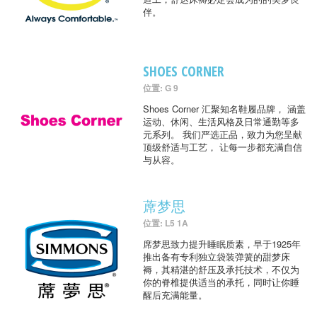
伴。
SHOES CORNER
位置: G 9
Shoes Corner 汇聚知名鞋履品牌， 涵盖
运动、休闲、生活风格及日常通勤等多
元系列。 我们严选正品，致力为您呈献
顶级舒适与工艺， 让每一步都充满自信
与从容。
蓆梦思
位置: L5 1A
席梦思致力提升睡眠质素，早于1925年
推出备有专利独立袋装弹簧的甜梦床
褥，其精湛的舒压及承托技术，不仅为
你的脊椎提供适当的承托，同时让你睡
醒后充满能量。