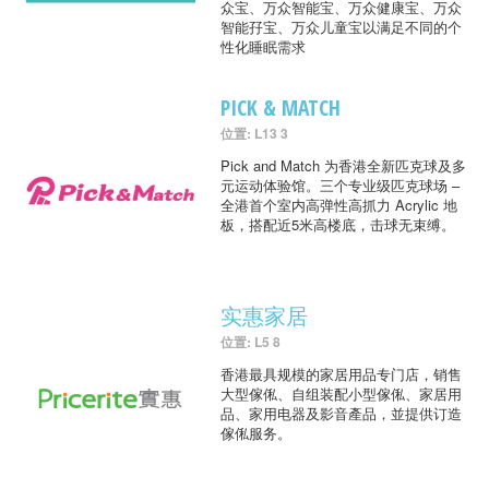
众宝、万众智能宝、万众健康宝、万众
智能孖宝、万众儿童宝以满足不同的个
性化睡眠需求
PICK & MATCH
位置: L13 3
Pick and Match 为香港全新匹克球及多
元运动体验馆。三个专业级匹克球场 –
全港首个室内高弹性高抓力 Acrylic 地
板，搭配近5米高楼底，击球无束缚。
实惠家居
位置: L5 8
香港最具规模的家居用品专门店，销售
大型傢俬、自组装配小型傢俬、家居用
品、家用电器及影音產品，並提供订造
傢俬服务。