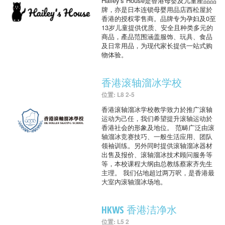
Hailey's House是香港母婴及儿童產品品
牌，亦是日本连锁母婴用品店西松屋於
香港的授权零售商。品牌专为孕妇及0至
13岁儿童提供优质、安全且种类多元的
商品，產品范围涵盖服饰、玩具、食品
及日常用品，为现代家长提供一站式购
物体验。
香港滚轴溜冰学校
位置: L8 2-5
香港滚轴溜冰学校教学致力於推广滚轴
运动为己任，我们希望提升滚轴运动於
香港社会的形象及地位。 范畴广泛由滚
轴溜冰竞赛技巧、一般生活应用、团队
领袖训练。另外同时提供滚轴溜冰器材
出售及报价、滚轴溜冰技术顾问服务等
等，本校课程大纲由总教练蔡家齐先生
主理。 我们佔地超过两万呎，是香港最
大室內滚轴溜冰场地。
HKWS 香港洁净水
位置: L5 2