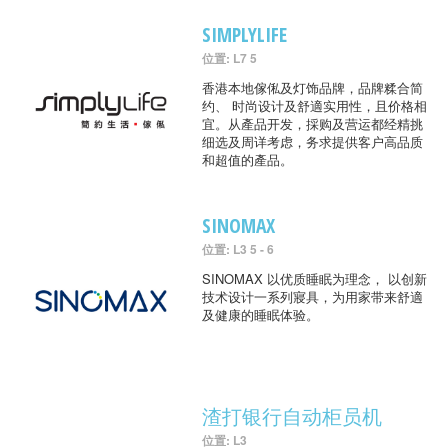
SIMPLYLIFE
位置: L7 5
香港本地傢俬及灯饰品牌，品牌糅合简
约、 时尚设计及舒適实用性，且价格相
宜。从產品开发，採购及营运都经精挑
细选及周详考虑，务求提供客户高品质
和超值的產品。
SINOMAX
位置: L3 5 - 6
SINOMAX 以优质睡眠为理念， 以创新
技术设计一系列寢具，为用家带来舒適
及健康的睡眠体验。
渣打银行自动柜员机
位置: L3