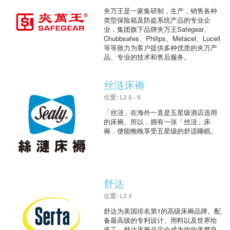
夹万王是一家集研制，生产，销售各种
类型保险箱及防盗系统产品的专业企
业，集团旗下品牌夹万王Safegear、
Chubbsafes、Philips、Metacel、Lucell
等等致力为客户提供多种优质的夹万产
品、专业的技术和售后服务。
丝涟床褥
位置: L3 8 - 9
「丝涟」在海外一直是五星级酒店选用
的床褥。所以﹐拥有一张「丝涟」床
褥﹐便能晚晚享受五星级的舒适睡眠。
舒达
位置: L3 4
舒达为美国排名第1的高级床褥品牌。配
备最高级的专利设计、用料以及世界给
造工，舒达床褥必定会成为的的美梦良