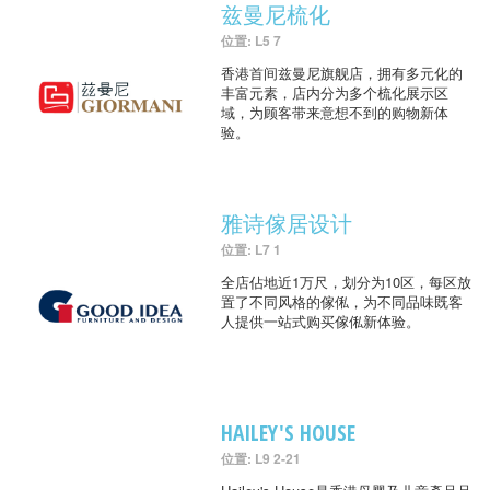
兹曼尼梳化
位置: L5 7
香港首间兹曼尼旗舰店，拥有多元化的
丰富元素，店内分为多个梳化展示区
域，为顾客带来意想不到的购物新体
验。
雅诗傢居设计
位置: L7 1
全店佔地近1万尺，划分为10区，每区放
置了不同风格的傢俬，为不同品味既客
人提供一站式购买傢俬新体验。
HAILEY'S HOUSE
位置: L9 2-21