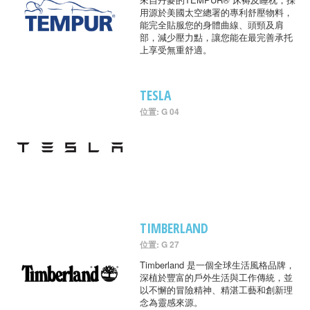
用源於美國太空總署的專利舒壓物料，
能完全貼服您的身體曲線、頭頸及肩
部，減少壓力點，讓您能在最完善承托
上享受無重舒適。
TESLA
位置: G 04
TIMBERLAND
位置: G 27
Timberland 是一個全球生活風格品牌，
深植於豐富的戶外生活與工作傳統，並
以不懈的冒險精神、精湛工藝和創新理
念為靈感來源。