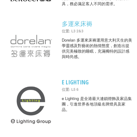
具，務必滿足客人不同的需求。
多運來床褥
位置: L3 2&3
Dorelan 多運來床褥運用意大利天生的美
學靈感及對藝術的熱情態度，創造出提
供完美極致的睡眠，充滿獨特的設計感
與時尚感。
E LIGHTING
位置: L5 6
e Lighting 是全港最大連鎖燈飾及家品集
團，引進世界各地頂級名牌燈具及家
品。