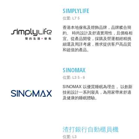
SIMPLYLIFE
位置: L7 5
香港本地傢俬及燈飾品牌，品牌糅合簡
約、 時尚設計及舒適實用性，且價格相
宜。從產品開發，採購及營運都經精挑
細選及周詳考慮，務求提供客戶高品質
和超值的產品。
SINOMAX
位置: L3 5 - 6
SINOMAX 以優質睡眠為理念， 以創新
技術設計一系列寢具，為用家帶來舒適
及健康的睡眠體驗。
渣打銀行自動櫃員機
位置: L3