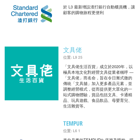
於 L3 最新增設渣打銀行自動櫃員機，讓
顧客的購物旅程更便利
文具佬
位置: L9 25
「文具佬生活百貨」成立於2020年，以
極具本地文化對經營文具從業者稱呼 —
「文具佬」而名命，旨在令日漸式微的
傳統「文具舖」加入更多產品元素，並
調整經營模式，從而提供更大眾化的一
站式購物體驗，貨品包括文具、卡通精
品、玩具遊戲、食品飲品、母嬰育兒、
生活雜貨等。
TEMPUR
位置: L6 1
來自丹麥的TEMPUR® 床褥及睡枕，採