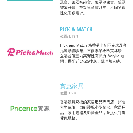
眾寶、萬眾智能寶、萬眾健康寶、萬眾
智能孖寶、萬眾兒童寶以滿足不同的個
性化睡眠需求。
PICK & MATCH
位置: L13 3
Pick and Match 為香港全新匹克球及多
元運動體驗館。三個專業級匹克球場 –
全港首個室内高彈性高抓力 Acrylic 地
闆，搭配近5米高樓底，擊球無束縛。
實惠家居
位置: L5 8
香港最具規模的家居用品專門店，銷售
大型傢俬、自組裝配小型傢俬、家居用
品、家用電器及影音產品，並提供訂造
傢俬服務。