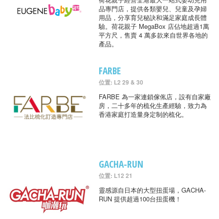
品專門店，提供各類嬰兒、兒童及孕婦
用品，分享育兒秘訣和滿足家庭成長體
驗。荷花親子 MegaBox 店佔地超過1萬
平方尺，售賣 4 萬多款來自世界各地的
產品。
FARBE
位置: L2 29 & 30
FARBE 為一家連鎖傢俬店，設有自家廠
房，二十多年的梳化生產經驗，致力為
香港家庭打造量身定制的梳化。
GACHA-RUN
位置: L12 21
靈感源自日本的大型扭蛋場，GACHA-
RUN 提供超過100台扭蛋機！