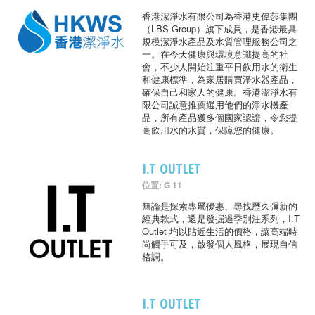
香港潔淨水有限公司為香港史偉莎集團
（LBS Group）旗下成員，是香港最具
規模潔淨水產品及水質管理服務公司之
一。在今天健康與環境意識提高的社
會，不少人開始注重平日飲用水的衛生
和健康標準，為家居購買淨水器產品，
確保自己和家人的健康。香港潔淨水有
限公司誠意推薦選用他們的淨水機產
品，所有產品獲多個國家認證，令您提
高飲用水的水質，保障您的健康。
I.T OUTLET
位置: G 11
無論是探索專屬優惠、尋找歷久彌新的
經典款式，還是發掘過季別注系列，I.T
Outlet 均以貼近生活的價格，讓高端時
尚觸手可及，啟發個人風格，展現自信
格調。
I.T OUTLET