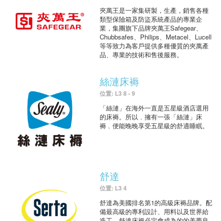
夾萬王是一家集研製，生產，銷售各種
類型保險箱及防盜系統產品的專業企
業，集團旗下品牌夾萬王Safegear、
Chubbsafes、Philips、Metacel、Lucell
等等致力為客戶提供多種優質的夾萬產
品、專業的技術和售後服務。
絲漣床褥
位置: L3 8 - 9
「絲漣」在海外一直是五星級酒店選用
的床褥。所以﹐擁有一張「絲漣」床
褥﹐便能晚晚享受五星級的舒適睡眠。
舒達
位置: L3 4
舒達為美國排名第1的高級床褥品牌。配
備最高級的專利設計、用料以及世界給
造工，舒達床褥必定會成為的的美夢良