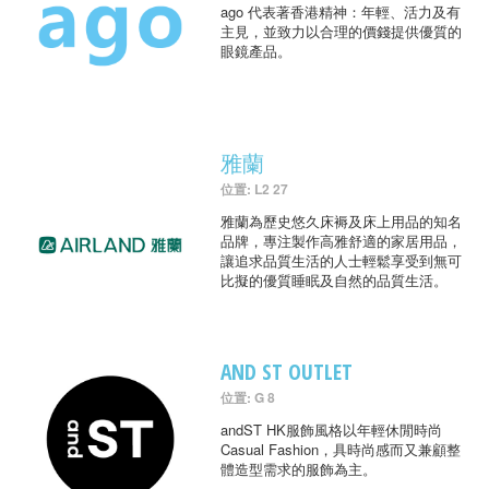
ago 代表著香港精神：年輕、活力及有
主見，並致力以合理的價錢提供優質的
眼鏡產品。
雅蘭
位置: L2 27
雅蘭為歷史悠久床褥及床上用品的知名
品牌，專注製作高雅舒適的家居用品，
讓追求品質生活的人士輕鬆享受到無可
比擬的優質睡眠及自然的品質生活。
AND ST OUTLET
位置: G 8
andST HK服飾風格以年輕休閒時尚
Casual Fashion，具時尚感而又兼顧整
體造型需求的服飾為主。