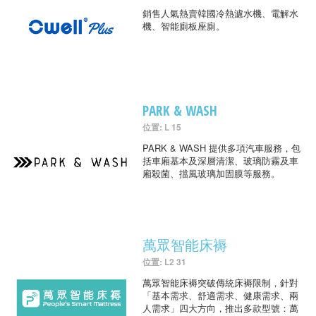
銷售人氣熱賣韓國冷熱濾水機、電解水
機、智能廁板座廁。
PARK & WASH
位置: L 15
PARK & WASH 提供多項汽車服務，包
括車廂基本及深層清潔、玻璃防霧及車
廂殺菌、擋風玻璃加固膜等服務。
萬眾智能床褥
位置: L2 31
萬眾智能床褥突破傳統床褥限制，針對
「基本需求、舒適需求、健康需求、兩
人需求」四大方向，推出多款型號：萬