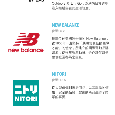
Outdoors 及 LiftnGo，為您的日常造型
注入輕鬆自在的生活態度。
NEW BALANCE
位置: G 2
總部位於美國波士頓的 New Balance，
從1906年一直堅持「展現負責任的領導
才能」的使命，所建立的國際運動品牌
形象，使得無論運動員、合作夥伴或是
整個社區都為之自豪。
NITORI
位置: L6 5
從大型傢俱到家居用品，以其親民的價
格，安定的品質，豐富的商品贏得了民
眾的喜愛。