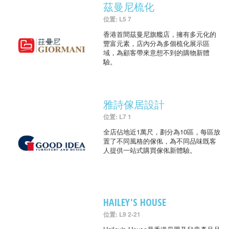
茲曼尼梳化
位置: L5 7
香港首間茲曼尼旗艦店，擁有多元化的
豐富元素，店內分為多個梳化展示區
域，為顧客帶來意想不到的購物新體
驗。
雅詩傢居設計
位置: L7 1
全店佔地近1萬尺，劃分為10區，每區放
置了不同風格的傢俬，為不同品味既客
人提供一站式購買傢俬新體驗。
HAILEY'S HOUSE
位置: L9 2-21