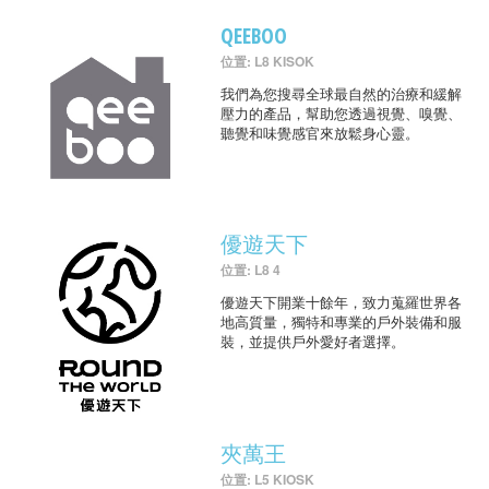
QEEBOO
位置: L8 KISOK
我們為您搜尋全球最自然的治療和緩解
壓力的產品，幫助您透過視覺、嗅覺、
聽覺和味覺感官來放鬆身心靈。
優遊天下
位置: L8 4
優遊天下開業十餘年，致力蒐羅世界各
地高質量，獨特和專業的戶外裝備和服
裝，並提供戶外愛好者選擇。
夾萬王
位置: L5 KIOSK