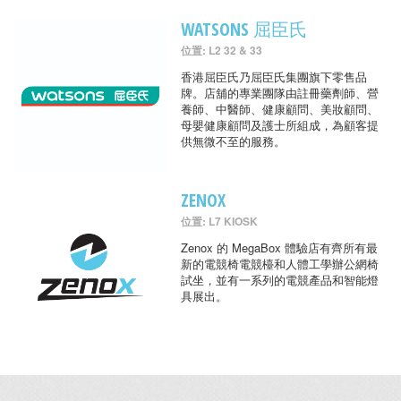
WATSONS 屈臣氏
位置: L2 32 & 33
香港屈臣氏乃屈臣氏集團旗下零售品
牌。店舖的專業團隊由註冊藥劑師、營
養師、中醫師、健康顧問、美妝顧問、
母嬰健康顧問及護士所組成，為顧客提
供無微不至的服務。
ZENOX
位置: L7 KIOSK
Zenox 的 MegaBox 體驗店有齊所有最
新的電競椅電競檯和人體工學辦公網椅
試坐，並有一系列的電競產品和智能燈
具展出。