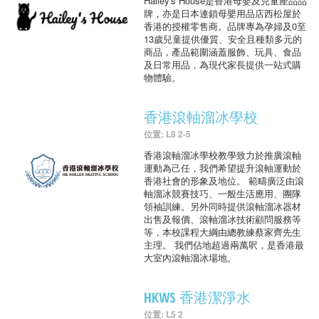
Hailey's House是香港母嬰及兒童產品品
牌，亦是日本連鎖母嬰用品店西松屋於
香港的授權零售商。品牌專為孕婦及0至
13歲兒童提供優質、安全且種類多元的
商品，產品範圍涵蓋服飾、玩具、食品
及日常用品，為現代家長提供一站式購
物體驗。
香港滾軸溜冰學校
位置: L8 2-5
香港滾軸溜冰學校教學致力於推廣滾軸
運動為己任，我們希望提升滾軸運動於
香港社會的形象及地位。 範疇廣泛由滾
軸溜冰競賽技巧、一般生活應用、團隊
領袖訓練。另外同時提供滾軸溜冰器材
出售及報價、滾軸溜冰技術顧問服務等
等，本校課程大綱由總教練蔡家齊先生
主理。 我們佔地超過兩萬呎，是香港最
大室內滾軸溜冰場地。
HKWS 香港潔淨水
位置: L5 2