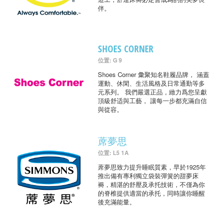
伴。
SHOES CORNER
位置: G 9
Shoes Corner 彙聚知名鞋履品牌， 涵蓋
運動、休閑、生活風格及日常通勤等多
元系列。 我們嚴選正品，緻力爲您呈獻
頂級舒适與工藝， 讓每一步都充滿自信
與從容。
蓆夢思
位置: L5 1A
蓆夢思致力提升睡眠質素，早於1925年
推出備有專利獨立袋裝彈簧的甜夢床
褥，精湛的舒壓及承托技術，不僅為你
的脊椎提供適當的承托，同時讓你睡醒
後充滿能量。