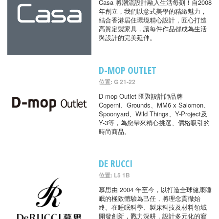
Casa 將潮流設計融入生活每刻！自2008
年創立，我們以意式美學的精緻魅力，
結合香港居住環境精心設計，匠心打造
高質定製家具，讓每件作品都成為生活
與設計的完美延伸。
D-MOP OUTLET
位置: G 21-22
D-mop Outlet 匯聚設計師品牌
Coperni、Grounds、MM6 x Salomon、
Spoonyard、Wild Things、Y-Project及
Y-3等，為您帶來精心挑選、價格吸引的
時尚商品。
DE RUCCI
位置: L5 1B
慕思由 2004 年至今，以打造全球健康睡
眠的極致體驗為己任，將理念貫徹始
終。在睡眠科學、製床科技及材料領域
開發創新，戮力深耕，設計多元化的寢