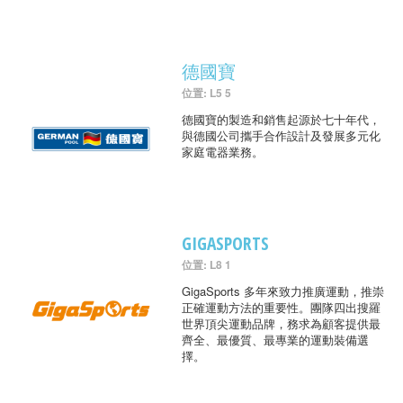
德國寶
位置: L5 5
德國寶的製造和銷售起源於七十年代，
與德國公司攜手合作設計及發展多元化
家庭電器業務。
GIGASPORTS
位置: L8 1
GigaSports 多年來致力推廣運動，推崇
正確運動方法的重要性。團隊四出搜羅
世界頂尖運動品牌，務求為顧客提供最
齊全、最優質、最專業的運動裝備選
擇。