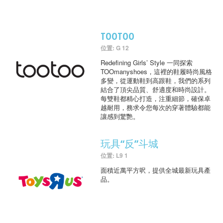
TOOTOO
位置: G 12
Redefining Girls’ Style 一同探索
TOOmanyshoes，這裡的鞋履時尚風格
多變，從運動鞋到高跟鞋，我們的系列
結合了頂尖品質、舒適度和時尚設計。
每雙鞋都精心打造，注重細節，確保卓
越耐用，務求令您每次的穿著體驗都能
讓感到驚艷。
玩具“反”斗城
位置: L9 1
面積近萬平方呎，提供全城最新玩具產
品。