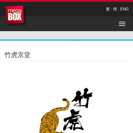
繁
|
簡
|
ENG
Toggle
naviga
竹虎京堂