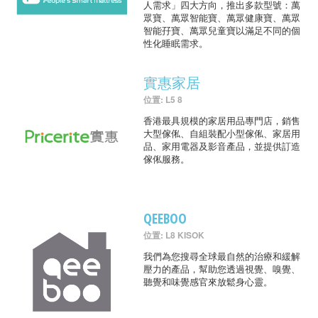
人需求」四大方向，推出多款型號：萬
眾寶、萬眾智能寶、萬眾健康寶、萬眾
智能孖寶、萬眾兒童寶以滿足不同的個
性化睡眠需求。
實惠家居
位置: L5 8
香港最具規模的家居用品專門店，銷售
大型傢俬、自組裝配小型傢俬、家居用
品、家用電器及影音產品，並提供訂造
傢俬服務。
QEEBOO
位置: L8 KISOK
我們為您搜尋全球最自然的治療和緩解
壓力的產品，幫助您透過視覺、嗅覺、
聽覺和味覺感官來放鬆身心靈。