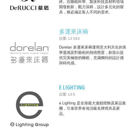
終。在睡眠科學、製床科技及材料領域
開發創新，戮力深耕，設計多元化的寢
具，務必滿足客人不同的需求。
多運來床褥
位置: L3 2&3
Dorelan 多運來床褥運用意大利天生的美
學靈感及對藝術的熱情態度，創造出提
供完美極致的睡眠，充滿獨特的設計感
與時尚感。
E LIGHTING
位置: L5 6
e Lighting 是全港最大連鎖燈飾及家品集
團，引進世界各地頂級名牌燈具及家
品。