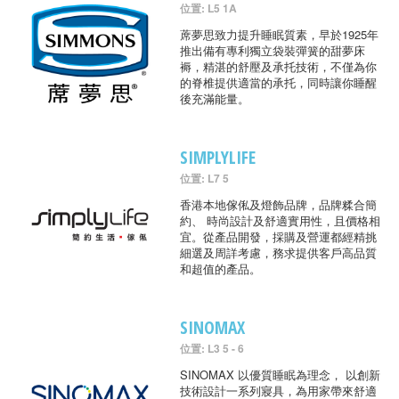
位置: L5 1A
蓆夢思致力提升睡眠質素，早於1925年
推出備有專利獨立袋裝彈簧的甜夢床
褥，精湛的舒壓及承托技術，不僅為你
的脊椎提供適當的承托，同時讓你睡醒
後充滿能量。
SIMPLYLIFE
位置: L7 5
香港本地傢俬及燈飾品牌，品牌糅合簡
約、 時尚設計及舒適實用性，且價格相
宜。從產品開發，採購及營運都經精挑
細選及周詳考慮，務求提供客戶高品質
和超值的產品。
SINOMAX
位置: L3 5 - 6
SINOMAX 以優質睡眠為理念， 以創新
技術設計一系列寢具，為用家帶來舒適