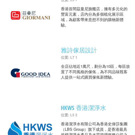
香港首間茲曼尼旗艦店，擁有多元化的
豐富元素，店內分為多個梳化展示區
域，為顧客帶來意想不到的購物新體
驗。
雅詩傢居設計
位置: L7 1
全店佔地近1萬尺，劃分為10區，每區放
置了不同風格的傢俬，為不同品味既客
人提供一站式購買傢俬新體驗。
HKWS 香港潔淨水
位置: L5 2
香港潔淨水有限公司為香港史偉莎集團
（LBS Group）旗下成員，是香港最具
規模潔淨水產品及水質管理服務公司之