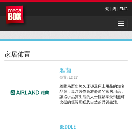
繁
|
簡
|
ENG
Toggle
naviga
家居佈置
雅蘭
位置: L2 27
雅蘭為歷史悠久床褥及床上用品的知名
品牌，專注製作高雅舒適的家居用品，
讓追求品質生活的人士輕鬆享受到無可
比擬的優質睡眠及自然的品質生活。
BEDDLE