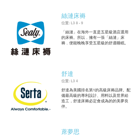
絲漣床褥
位置: L3 8 - 9
「絲漣」在海外一直是五星級酒店選用
的床褥。所以﹐擁有一張「絲漣」床
褥﹐便能晚晚享受五星級的舒適睡眠。
舒達
位置: L3 4
舒達為美國排名第1的高級床褥品牌。配
備最高級的專利設計、用料以及世界給
造工，舒達床褥必定會成為的的美夢良
伴。
蓆夢思