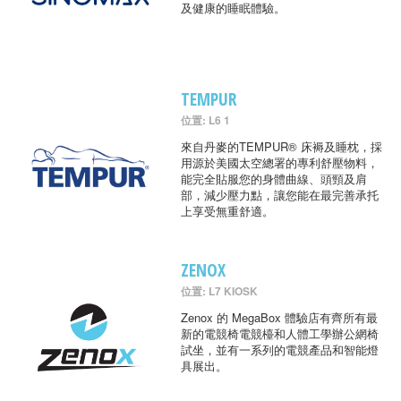
及健康的睡眠體驗。
TEMPUR
位置: L6 1
來自丹麥的TEMPUR® 床褥及睡枕，採
用源於美國太空總署的專利舒壓物料，
能完全貼服您的身體曲線、頭頸及肩
部，減少壓力點，讓您能在最完善承托
上享受無重舒適。
ZENOX
位置: L7 KIOSK
Zenox 的 MegaBox 體驗店有齊所有最
新的電競椅電競檯和人體工學辦公網椅
試坐，並有一系列的電競產品和智能燈
具展出。