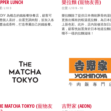
EPPER LUNCH
樂拉麵 (寵物友善)
: L10 3
位置: L10 9 - 10
 DIY 為概念的鐵板餐快餐店，顧客可
樂拉麵除了提供日本傳統豚骨肉湯
應個人喜好，自選烹調肉類，並加入各
更推出獨有的蝦湯底拉麵，為日本
醬油或香料，打造專屬自己的鐵板餐。
上新色彩。此外，店內裝修添加日
素，顧客恍如置身於日本地道拉麵
嚐不一樣的拉麵滋味！
HE MATCHA TOKYO (寵物友
吉野家 (AEON)