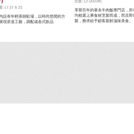
)
位置: L2 (AEON)
: L1 21 & 22
享譽百年的著名牛肉飯專門店，所
均精選上乘食材烹製而成，而且即
內設有年輕茶師駐場，以時尚悠閒的方
製，務求給予顧客新鮮滋味美食。
展現茶道工藝，調配成各式飲品
租務資料
/
企業廣場5期寫字樓
/
就業機會
/
聯絡我們
/
免責條款
/
網站地圖
/
個