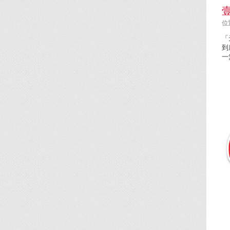
位置
「
到
一