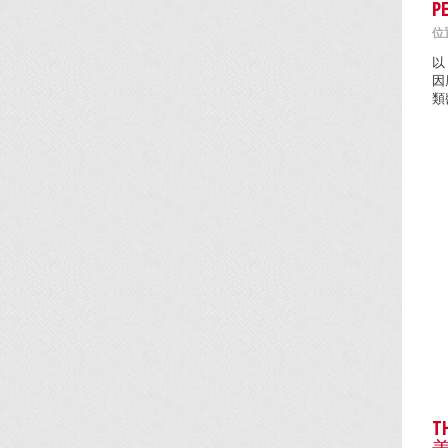
P
位置
以
因
類
T