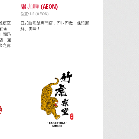
銀咖喱 (AEON)
位置: L2 (AEON)
推廣至
日式咖哩飯專門店，即叫即做，保證新
年在金
鮮、美味！
年間迅
店、遍
多之壽