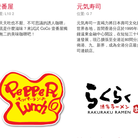
壹番屋
元気寿司
: L10 2
位置: G 7
天天吃也不厭、不可思議的誘人咖喱」
元気寿司一直竭力將日本壽司文化
底是什麼滋味？來試試 CoCo 壹番屋獨
世界各地，首間香港分店於1995
無二的美味咖喱吧！
鐘遠東金融中心開設，在短短三十
速發展，現己擴張至全港近80間分
佈港、九、新界，成為全港分店最
司連鎖店。