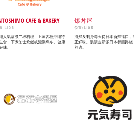
NTOSHIMO CAFE & BAKERY
爆丼屋
: L10 6
位置: L10 5
繩人氣蒸煮二段料理 - 上蒸各種沖繩特
海鮮及刺身每天從日本新鮮進口，
主食，下煮芝士炊飯或濃湯烏冬。健康
正鮮味。裝潢走新派日本餐廳路綫
好味。
舒適。