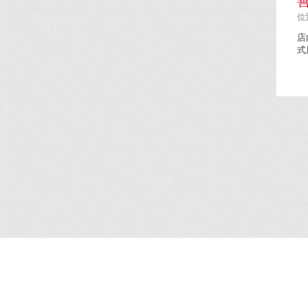
善
位置
店
式
簡介
/
服務
/