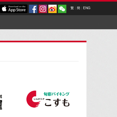
繁
|
簡
|
ENG