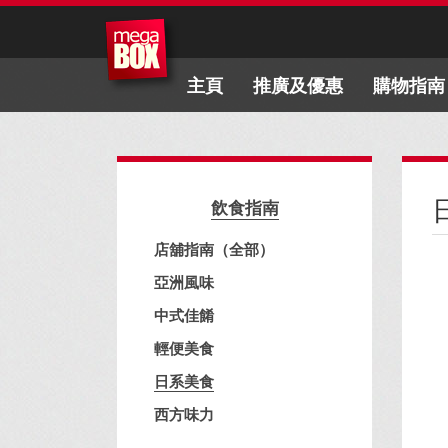
主頁
推廣及優惠
購物指南
飲食指南
店舖指南（全部）
亞洲風味
中式佳餚
輕便美食
日系美食
西方味力