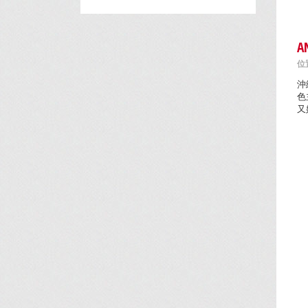
A
位置
沖
色
又