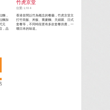
竹虎京堂
位置: L10 4
拉麵，
香港首間以竹為概念的餐廳，竹虎京堂主
拉麵加
打竹筒飯、丼飯、蕎麥麵、天婦羅、日式
式元
套餐等，不同時段更有多款套餐供應，一
店，品
嚐日本的味道。