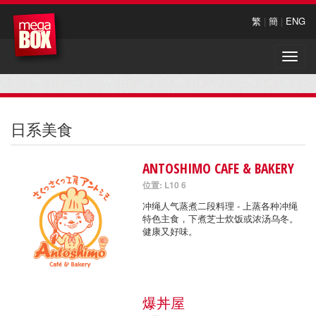
繁
|
簡
|
ENG
Toggle
naviga
日系美食
ANTOSHIMO CAFE & BAKERY
位置: L10 6
冲绳人气蒸煮二段料理 - 上蒸各种冲绳
特色主食，下煮芝士炊饭或浓汤乌冬。
健康又好味。
爆丼屋