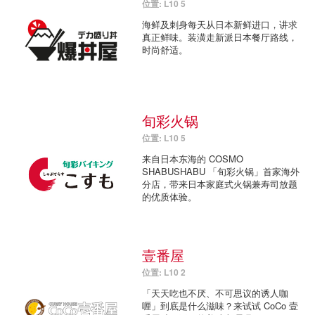
位置: L10 5
海鲜及刺身每天从日本新鲜进口，讲求
真正鲜味。装潢走新派日本餐厅路线，
时尚舒适。
旬彩火锅
位置: L10 5
来自日本东海的 COSMO
SHABUSHABU 「旬彩火锅」首家海外
分店，带来日本家庭式火锅兼寿司放题
的优质体验。
壹番屋
位置: L10 2
「天天吃也不厌、不可思议的诱人咖
喱」到底是什么滋味？来试试 CoCo 壹