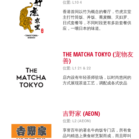
位置: L10 4
香港首间以竹为概念的餐厅，竹虎京堂
主打竹筒饭、丼饭、蕎麦麵、天妇罗、
日式套餐等，不同时段更有多款套餐供
应，一嚐日本的味道。
THE MATCHA TOKYO (宠物友
善)
位置: L1 21 & 22
店内设有年轻茶师驻场，以时尚悠闲的
方式展现茶道工艺，调配成各式饮品
吉野家 (AEON)
位置: L2 (AEON)
享誉百年的著名牛肉饭专门店，所有食
品均精选上乘食材烹製而成，而且即叫