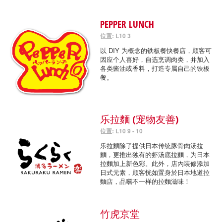
PEPPER LUNCH
位置: L10 3
以 DIY 为概念的铁板餐快餐店，顾客可
因应个人喜好，自选烹调肉类，并加入
各类酱油或香料，打造专属自己的铁板
餐。
乐拉麵 (宠物友善)
位置: L10 9 - 10
乐拉麵除了提供日本传统豚骨肉汤拉
麵，更推出独有的虾汤底拉麵，为日本
拉麵加上新色彩。此外，店內装修添加
日式元素，顾客恍如置身於日本地道拉
麵店，品嚐不一样的拉麵滋味！
竹虎京堂