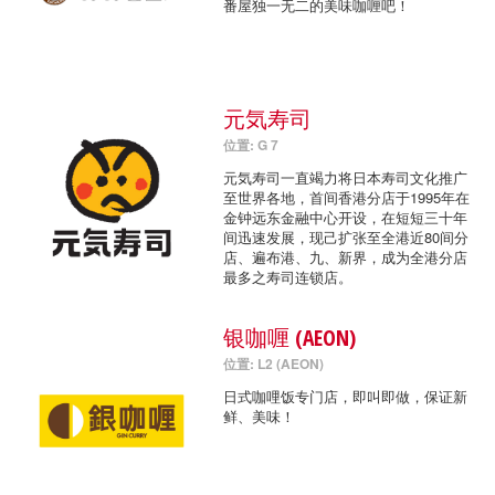
番屋独一无二的美味咖喱吧！
元気寿司
位置: G 7
元気寿司一直竭力将日本寿司文化推广
至世界各地，首间香港分店于1995年在
金钟远东金融中心开设，在短短三十年
间迅速发展，现己扩张至全港近80间分
店、遍布港、九、新界，成为全港分店
最多之寿司连锁店。
银咖喱 (AEON)
位置: L2 (AEON)
日式咖哩饭专门店，即叫即做，保证新
鲜、美味！