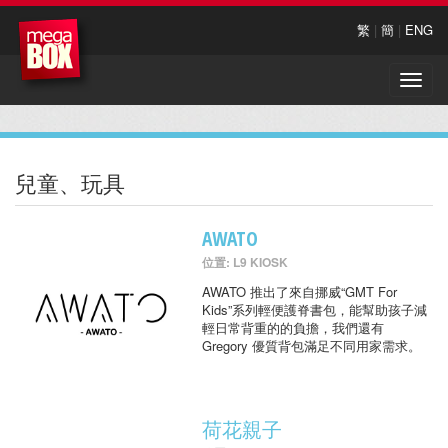
繁
|
簡
|
ENG
Toggle
naviga
兒童、玩具
AWATO
位置: L9 KIOSK
AWATO 推出了來自挪威“GMT For
Kids”系列輕便護脊書包，能幫助孩子減
輕日常背重的的負擔，我們還有
Gregory 優質背包滿足不同用家需求。
荷花親子