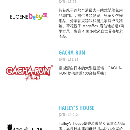
位置: L9 26
荷花親子經營全港最大一站式嬰幼兒用
品專門店，提供各類嬰兒、兒童及孕婦
用品，分享育兒秘訣和滿足家庭成長體
驗。荷花親子 MegaBox 店佔地超過1萬
平方尺，售賣 4 萬多款來自世界各地的
產品。
GACHA-RUN
位置: L12 21
靈感源自日本的大型扭蛋場，GACHA-
RUN 提供超過100台扭蛋機！
HAILEY'S HOUSE
位置: L9 2-21
Hailey's House是香港母嬰及兒童產品品
牌，亦是日本連鎖母嬰用品店西松屋於