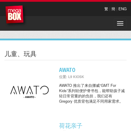
繁
|
簡
|
ENG
Toggle
naviga
儿童、玩具
AWATO
位置: L9 KIOSK
AWATO 推出了来自挪威“GMT For
Kids”系列轻便护脊书包，能帮助孩子减
轻日常背重的的负担，我们还有
Gregory 优质背包满足不同用家需求。
荷花亲子