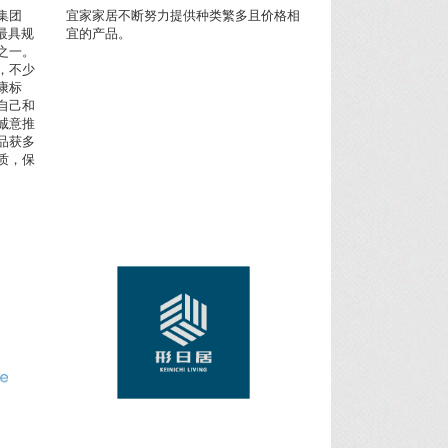
集团
宜家家居不断努力提供种类繁多且价格相
港最具规
宜的产品。
之一。
，不少
康标
自己和
诚意推
品获多
质，保