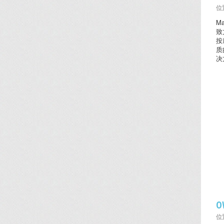
位置
M
致
按
质
决
O
位置