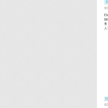
位置
E
独
务
人
位置