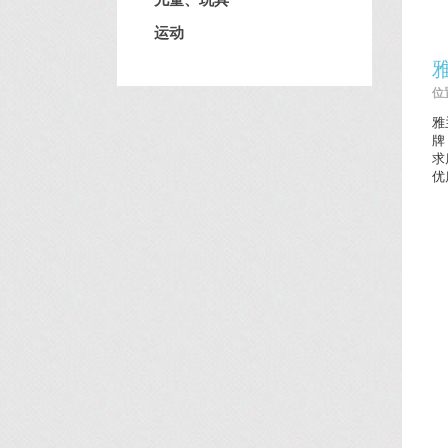
运动
位置
雅
牌
求
优