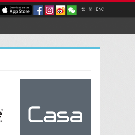
繁
|
簡
|
ENG