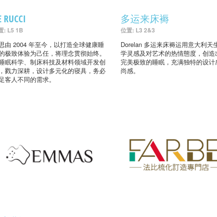
E RUCCI
多运来床褥
: L5 1B
位置: L3 2&3
思由 2004 年至今，以打造全球健康睡
Dorelan 多运来床褥运用意大利天
的极致体验为己任，将理念贯彻始终。
学灵感及对艺术的热情態度，创造
睡眠科学、制床科技及材料领域开发创
完美极致的睡眠，充满独特的设计
，戮力深耕，设计多元化的寝具，务必
尚感。
足客人不同的需求。