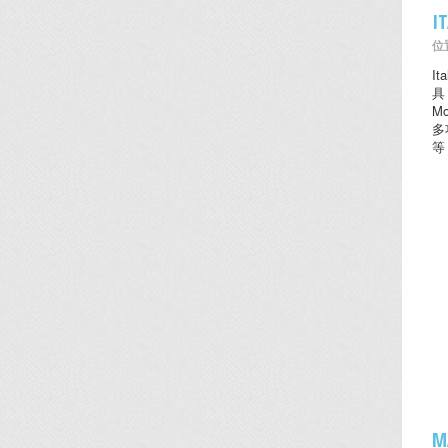
I
位置
I
具
M
多
等
M