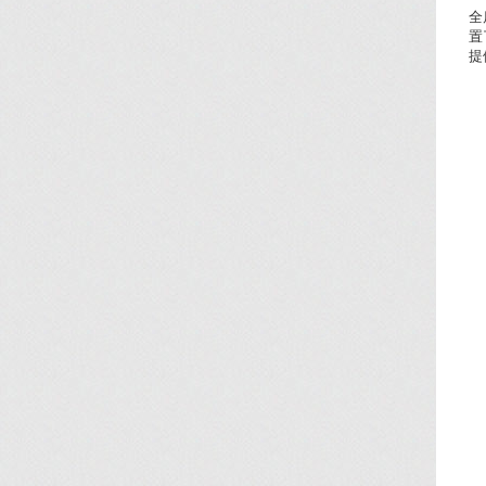
全
置
提