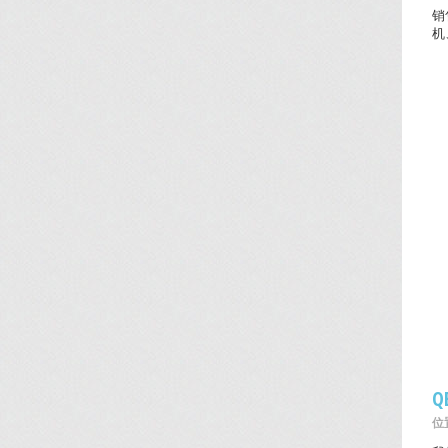
销
机
Q
位置