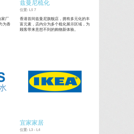
兹曼尼梳化
位置: L5 7
自家厂
香港首间兹曼尼旗舰店，拥有多元化的丰
力为香
富元素，店内分为多个梳化展示区域，为
顾客带来意想不到的购物新体验。
宜家家居
位置: L3 - L4