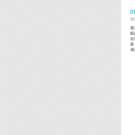
D
位置
慕
眠
在
新
满