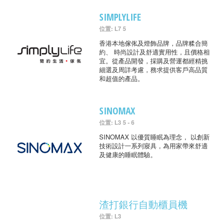
SIMPLYLIFE
位置: L7 5
香港本地傢俬及燈飾品牌，品牌糅合簡
約、 時尚設計及舒適實用性，且價格相
宜。從產品開發，採購及營運都經精挑
細選及周詳考慮，務求提供客戶高品質
和超值的產品。
SINOMAX
位置: L3 5 - 6
SINOMAX 以優質睡眠為理念， 以創新
技術設計一系列寢具，為用家帶來舒適
及健康的睡眠體驗。
渣打銀行自動櫃員機
位置: L3