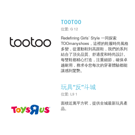
TOOTOO
位置: G 12
Redefining Girls’ Style 一同探索
TOOmanyshoes，這裡的鞋履時尚風格
多變，從運動鞋到高跟鞋，我們的系列
結合了頂尖品質、舒適度和時尚設計。
每雙鞋都精心打造，注重細節，確保卓
越耐用，務求令您每次的穿著體驗都能
讓感到驚艷。
玩具“反”斗城
位置: L9 1
面積近萬平方呎，提供全城最新玩具產
品。