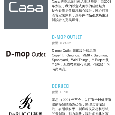
Casa 將潮流設計融入生活每刻！自2008
年創立，我們以意式美學的精緻魅力，
結合香港居住環境精心設計，匠心打造
高質定製家具，讓每件作品都成為生活
與設計的完美延伸。
D-MOP OUTLET
位置: G 21-22
D-mop Outlet 匯聚設計師品牌
Coperni、Grounds、MM6 x Salomon、
Spoonyard、Wild Things、Y-Project及
Y-3等，為您帶來精心挑選、價格吸引的
時尚商品。
DE RUCCI
位置: L5 1B
慕思由 2004 年至今，以打造全球健康睡
眠的極致體驗為己任，將理念貫徹始
終。在睡眠科學、製床科技及材料領域
開發創新，戮力深耕，設計多元化的寢