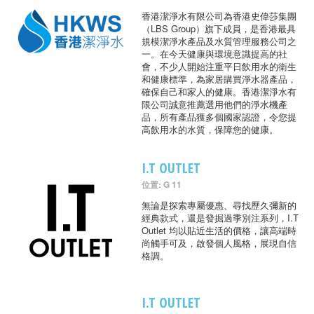
香港潔淨水有限公司為香港史偉莎集團
（LBS Group）旗下成員，是香港最具
規模潔淨水產品及水質管理服務公司之
一。在今天健康與環境意識提高的社
會，不少人開始注重平日飲用水的衛生
和健康標準，為家居購買淨水器產品，
確保自己和家人的健康。香港潔淨水有
限公司誠意推薦選用他們的淨水機產
品，所有產品獲多個國家認證，令您提
高飲用水的水質，保障您的健康。
I.T OUTLET
位置: G 11
無論是探索專屬優惠、尋找歷久彌新的
經典款式，還是發掘過季別注系列，I.T
Outlet 均以貼近生活的價格，讓高端時
尚觸手可及，啟發個人風格，展現自信
格調。
I.T OUTLET