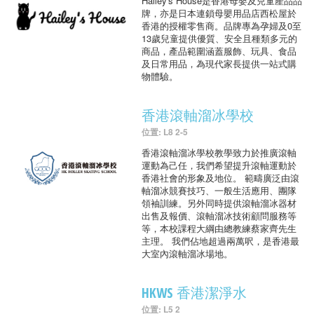
Hailey's House是香港母嬰及兒童產品品
牌，亦是日本連鎖母嬰用品店西松屋於
香港的授權零售商。品牌專為孕婦及0至
13歲兒童提供優質、安全且種類多元的
商品，產品範圍涵蓋服飾、玩具、食品
及日常用品，為現代家長提供一站式購
物體驗。
香港滾軸溜冰學校
位置: L8 2-5
香港滾軸溜冰學校教學致力於推廣滾軸
運動為己任，我們希望提升滾軸運動於
香港社會的形象及地位。 範疇廣泛由滾
軸溜冰競賽技巧、一般生活應用、團隊
領袖訓練。另外同時提供滾軸溜冰器材
出售及報價、滾軸溜冰技術顧問服務等
等，本校課程大綱由總教練蔡家齊先生
主理。 我們佔地超過兩萬呎，是香港最
大室內滾軸溜冰場地。
HKWS 香港潔淨水
位置: L5 2