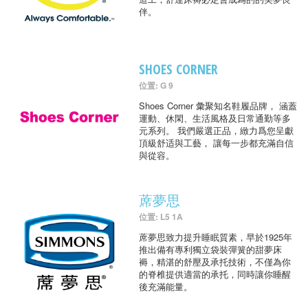
伴。
SHOES CORNER
位置: G 9
Shoes Corner 彙聚知名鞋履品牌， 涵蓋
運動、休閑、生活風格及日常通勤等多
元系列。 我們嚴選正品，緻力爲您呈獻
頂級舒适與工藝， 讓每一步都充滿自信
與從容。
蓆夢思
位置: L5 1A
蓆夢思致力提升睡眠質素，早於1925年
推出備有專利獨立袋裝彈簧的甜夢床
褥，精湛的舒壓及承托技術，不僅為你
的脊椎提供適當的承托，同時讓你睡醒
後充滿能量。