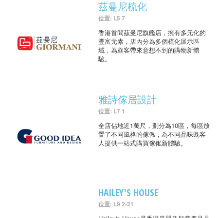
茲曼尼梳化
位置: L5 7
香港首間茲曼尼旗艦店，擁有多元化的
豐富元素，店內分為多個梳化展示區
域，為顧客帶來意想不到的購物新體
驗。
雅詩傢居設計
位置: L7 1
全店佔地近1萬尺，劃分為10區，每區放
置了不同風格的傢俬，為不同品味既客
人提供一站式購買傢俬新體驗。
HAILEY'S HOUSE
位置: L9 2-21