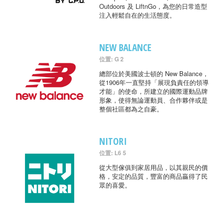
Outdoors 及 LiftnGo，為您的日常造型
注入輕鬆自在的生活態度。
NEW BALANCE
位置: G 2
總部位於美國波士頓的 New Balance，
從1906年一直堅持「展現負責任的領導
才能」的使命，所建立的國際運動品牌
形象，使得無論運動員、合作夥伴或是
整個社區都為之自豪。
NITORI
位置: L6 5
從大型傢俱到家居用品，以其親民的價
格，安定的品質，豐富的商品贏得了民
眾的喜愛。