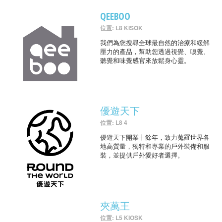
QEEBOO
位置: L8 KISOK
我們為您搜尋全球最自然的治療和緩解
壓力的產品，幫助您透過視覺、嗅覺、
聽覺和味覺感官來放鬆身心靈。
優遊天下
位置: L8 4
優遊天下開業十餘年，致力蒐羅世界各
地高質量，獨特和專業的戶外裝備和服
裝，並提供戶外愛好者選擇。
夾萬王
位置: L5 KIOSK