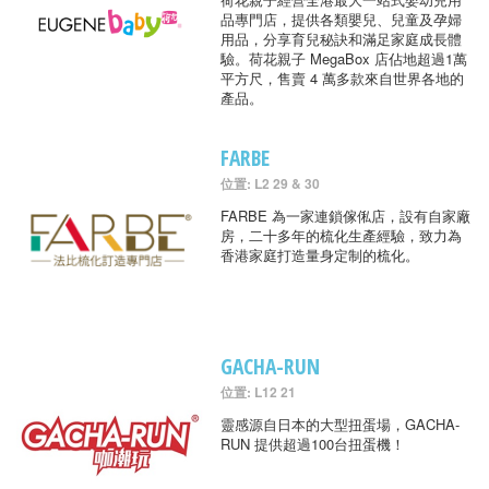
品專門店，提供各類嬰兒、兒童及孕婦
用品，分享育兒秘訣和滿足家庭成長體
驗。荷花親子 MegaBox 店佔地超過1萬
平方尺，售賣 4 萬多款來自世界各地的
產品。
FARBE
位置: L2 29 & 30
FARBE 為一家連鎖傢俬店，設有自家廠
房，二十多年的梳化生產經驗，致力為
香港家庭打造量身定制的梳化。
GACHA-RUN
位置: L12 21
靈感源自日本的大型扭蛋場，GACHA-
RUN 提供超過100台扭蛋機！