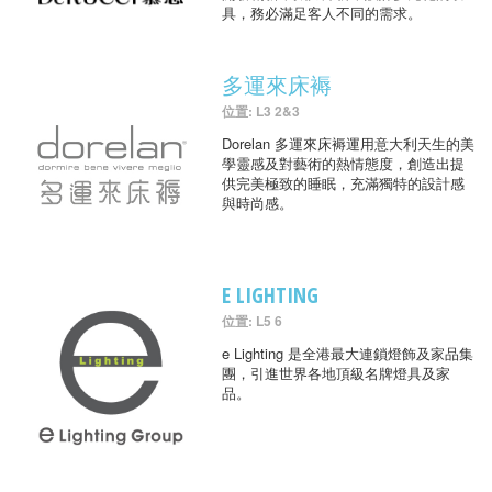
具，務必滿足客人不同的需求。
多運來床褥
位置: L3 2&3
Dorelan 多運來床褥運用意大利天生的美
學靈感及對藝術的熱情態度，創造出提
供完美極致的睡眠，充滿獨特的設計感
與時尚感。
E LIGHTING
位置: L5 6
e Lighting 是全港最大連鎖燈飾及家品集
團，引進世界各地頂級名牌燈具及家
品。