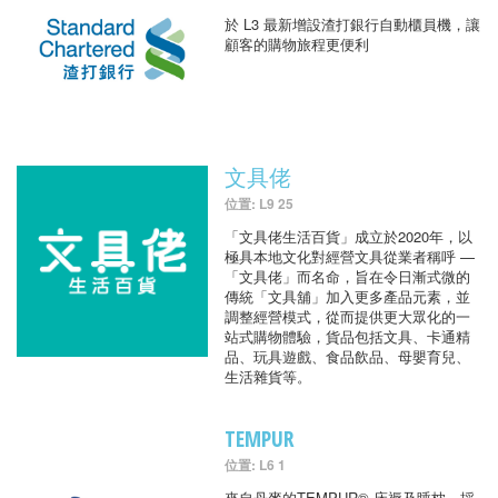
於 L3 最新增設渣打銀行自動櫃員機，讓
顧客的購物旅程更便利
文具佬
位置: L9 25
「文具佬生活百貨」成立於2020年，以
極具本地文化對經營文具從業者稱呼 —
「文具佬」而名命，旨在令日漸式微的
傳統「文具舖」加入更多產品元素，並
調整經營模式，從而提供更大眾化的一
站式購物體驗，貨品包括文具、卡通精
品、玩具遊戲、食品飲品、母嬰育兒、
生活雜貨等。
TEMPUR
位置: L6 1
來自丹麥的TEMPUR® 床褥及睡枕，採