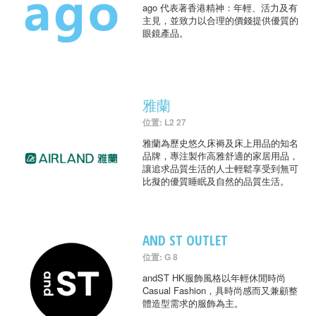
ago 代表著香港精神：年輕、活力及有
主見，並致力以合理的價錢提供優質的
眼鏡產品。
雅蘭
位置: L2 27
雅蘭為歷史悠久床褥及床上用品的知名
品牌，專注製作高雅舒適的家居用品，
讓追求品質生活的人士輕鬆享受到無可
比擬的優質睡眠及自然的品質生活。
AND ST OUTLET
位置: G 8
andST HK服飾風格以年輕休閒時尚
Casual Fashion，具時尚感而又兼顧整
體造型需求的服飾為主。