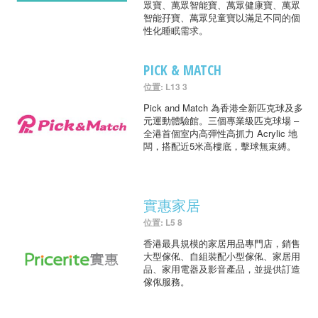
眾寶、萬眾智能寶、萬眾健康寶、萬眾
智能孖寶、萬眾兒童寶以滿足不同的個
性化睡眠需求。
PICK & MATCH
位置: L13 3
Pick and Match 為香港全新匹克球及多
元運動體驗館。三個專業級匹克球場 –
全港首個室内高彈性高抓力 Acrylic 地
闆，搭配近5米高樓底，擊球無束縛。
實惠家居
位置: L5 8
香港最具規模的家居用品專門店，銷售
大型傢俬、自組裝配小型傢俬、家居用
品、家用電器及影音產品，並提供訂造
傢俬服務。