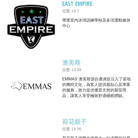
EAST EMPIRE
位置: L8 7
專業室內冰球訓練學校及多項運動健身
中心
澳美斯
位置: L2 28
EMMAS 澳美斯源自澳洲並注入了當地
的獨特文化，為客人提供最貼心及專業
的服務，致力提供優質天然的寢室用
品，讓客人享受極致舒適睡眠體驗。
荷花親子
位置: L9 26
荷花親子經營全港最大一站式嬰幼兒用