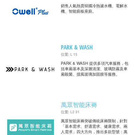
銷售人氣熱賣韓國冷熱濾水機、電解水
機、智能廁板座廁。
PARK & WASH
位置: L 15
PARK & WASH 提供多項汽車服務，包
括車廂基本及深層清潔、玻璃防霧及車
廂殺菌、擋風玻璃加固膜等服務。
萬眾智能床褥
位置: L2 31
萬眾智能床褥突破傳統床褥限制，針對
「基本需求、舒適需求、健康需求、兩
人需求」四大方向，推出多款型號：萬