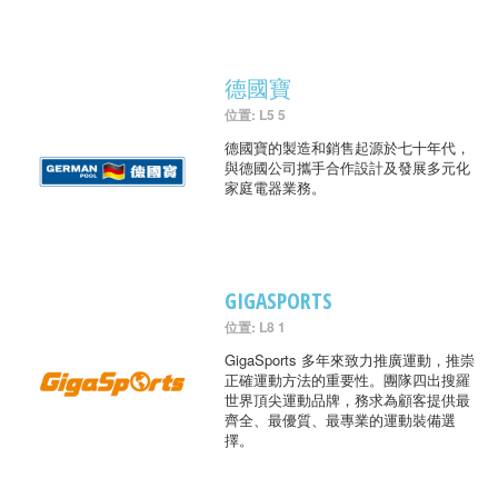
德國寶
位置: L5 5
德國寶的製造和銷售起源於七十年代，
與德國公司攜手合作設計及發展多元化
家庭電器業務。
GIGASPORTS
位置: L8 1
GigaSports 多年來致力推廣運動，推崇
正確運動方法的重要性。團隊四出搜羅
世界頂尖運動品牌，務求為顧客提供最
齊全、最優質、最專業的運動裝備選
擇。