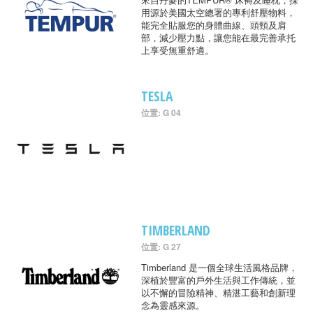
用源於美國太空總署的專利舒壓物料，
能完全貼服您的身體曲線、頭頸及肩
部，減少壓力點，讓您能在最完善承托
上享受無重舒適。
TESLA
位置: G 04
TIMBERLAND
位置: G 27
Timberland 是一個全球生活風格品牌，
深植於豐富的戶外生活與工作傳統，並
以不懈的冒險精神、精湛工藝和創新理
念為靈感來源。