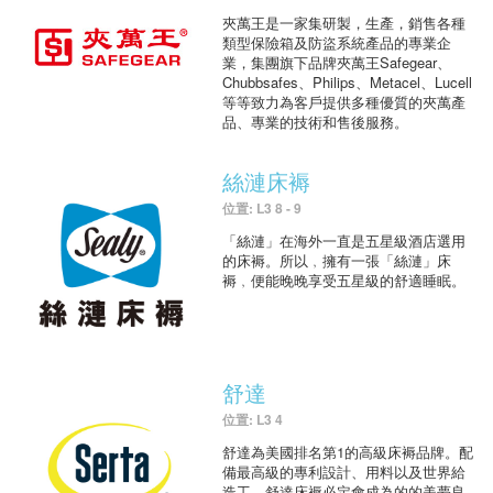
夾萬王是一家集研製，生產，銷售各種
類型保險箱及防盜系統產品的專業企
業，集團旗下品牌夾萬王Safegear、
Chubbsafes、Philips、Metacel、Lucell
等等致力為客戶提供多種優質的夾萬產
品、專業的技術和售後服務。
絲漣床褥
位置: L3 8 - 9
「絲漣」在海外一直是五星級酒店選用
的床褥。所以﹐擁有一張「絲漣」床
褥﹐便能晚晚享受五星級的舒適睡眠。
舒達
位置: L3 4
舒達為美國排名第1的高級床褥品牌。配
備最高級的專利設計、用料以及世界給
造工，舒達床褥必定會成為的的美夢良