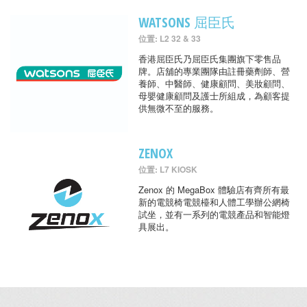
WATSONS 屈臣氏
位置: L2 32 & 33
香港屈臣氏乃屈臣氏集團旗下零售品
牌。店舖的專業團隊由註冊藥劑師、營
養師、中醫師、健康顧問、美妝顧問、
母嬰健康顧問及護士所組成，為顧客提
供無微不至的服務。
ZENOX
位置: L7 KIOSK
Zenox 的 MegaBox 體驗店有齊所有最
新的電競椅電競檯和人體工學辦公網椅
試坐，並有一系列的電競產品和智能燈
具展出。