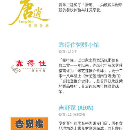
音乐主题餐厅「唐逍」，为顾客呈献崭
新的餐饮体验与味觉享受。
靠得住粥麵小馆
位置: L10 7
「靠得住」以自家出品鱼汤靓粥驰名，
自二零一一年以来，连续七年获米芝莲
指南评为「米芝莲推介食肆」，更于二
零一八年登上《米芝莲指南香港澳门》
「必比登推介食肆」，是首间获此殊荣
的粥品餐厅，其后连续两年蝉联此殊
荣。
吉野家 (AEON)
位置: L2 (AEON)
享誉百年的著名牛肉饭专门店，所有食
品均精选上乘食材烹製而成，而且即叫