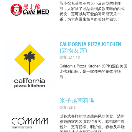
熊小馆充满着不同大小及造型的啤啤
熊，大家除了可品尝到多款美味的西式
餐饮，更可以与可爱的啤啤熊玩乐一
番，为大家带来简单而美好的回忆！
CALIFORNIA PIZZA KITCHEN
(宠物友善)
位置: L11 10
California Pizza Kitchen (CPK)源自美国
比佛利山庄，是一家领先的餐饮连锁
店，
米子越南料理
位置: L8 3
以各式各样的地道越南风味美食、清新
雅致的室内装潢款待食客。除招牌牛肉
粉外，更有捞檬、明炉鱼、春卷及串烧
等惹味越式小菜可供选择。