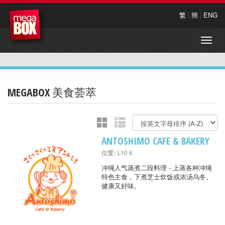
繁
|
簡
|
ENG
Toggle
naviga
MEGABOX 美食荟萃
ANTOSHIMO CAFE & BAKERY
位置: L10 6
冲绳人气蒸煮二段料理 - 上蒸各种冲绳
特色主食，下煮芝士炊饭或浓汤乌冬。
健康又好味。