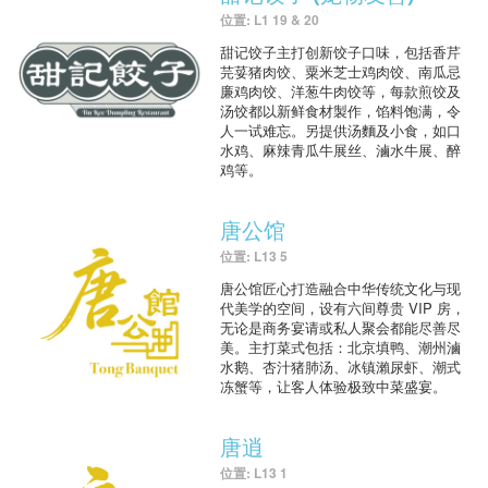
位置: L1 19 & 20
甜记饺子主打创新饺子口味，包括香芹
芫荽猪肉饺、粟米芝士鸡肉饺、南瓜忌
廉鸡肉饺、洋葱牛肉饺等，每款煎饺及
汤饺都以新鲜食材製作，馅料饱满，令
人一试难忘。另提供汤麵及小食，如口
水鸡、麻辣青瓜牛展丝、滷水牛展、醉
鸡等。
唐公馆
位置: L13 5
唐公馆匠心打造融合中华传统文化与现
代美学的空间，设有六间尊贵 VIP 房，
无论是商务宴请或私人聚会都能尽善尽
美。主打菜式包括：北京填鸭、潮州滷
水鹅、杏汁猪肺汤、冰镇瀨尿虾、潮式
冻蟹等，让客人体验极致中菜盛宴。
唐逍
位置: L13 1