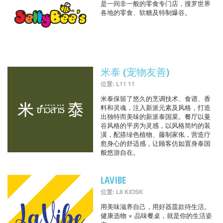
是一间非一般的零食专门店，搜罗世界
各地的零食、软糖及特制爆谷。
米泰 (宠物友善)
位置: L11 11
米泰保留了悠久的烹调技术、食谱、香
料和灵魂，注入新派元素及风格，打造
出独特而美味的新派泰国菜。餐厅以曼
谷风格的平房为灵感，以风格简约的装
潢，配搭绿色植物、藤制家俬，营造疗
愈身心的舒适感，让顾客仿如置身泰国
般悠游自在。
LAVIBE
位置: L8 KIOSK
用美味滋养自己，用好器皿款待生活。
健康选物 × 品味餐桌，就是你的生活姿