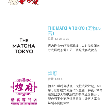
THE MATCHA TOKYO (宠物友
善)
位置: L1 21 & 22
店内设有年轻茶师驻场，以时尚悠闲的
方式展现茶道工艺，调配成各式饮品
煌府
位置: L13 4
拥有16呎特高楼底，无柱式设计筵开50
席，以影楼式佈置作为主题，特设450吋
高清LED大电视及崭新电动城堡舞台，
配合巧手中菜及优质服务，让客人享有
与别不同的体验。