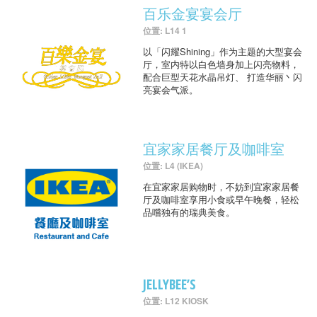
百乐金宴宴会厅
位置: L14 1
以「闪耀Shining」作为主题的大型宴会
厅，室内特以白色墙身加上闪亮物料，
配合巨型天花水晶吊灯、 打造华丽丶闪
亮宴会气派。
宜家家居餐厅及咖啡室
位置: L4 (IKEA)
在宜家家居购物时，不妨到宜家家居餐
厅及咖啡室享用小食或早午晚餐，轻松
品嚐独有的瑞典美食。
JELLYBEE’S
位置: L12 KIOSK