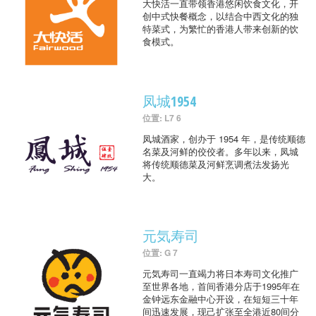
大快活一直带领香港悠闲饮食文化，开
创中式快餐概念，以结合中西文化的独
特菜式，为繁忙的香港人带来创新的饮
食模式。
凤城1954
位置: L7 6
凤城酒家，创办于 1954 年，是传统顺德
名菜及河鲜的佼佼者。多年以来，凤城
将传统顺德菜及河鲜烹调煮法发扬光
大。
元気寿司
位置: G 7
元気寿司一直竭力将日本寿司文化推广
至世界各地，首间香港分店于1995年在
金钟远东金融中心开设，在短短三十年
间迅速发展，现己扩张至全港近80间分