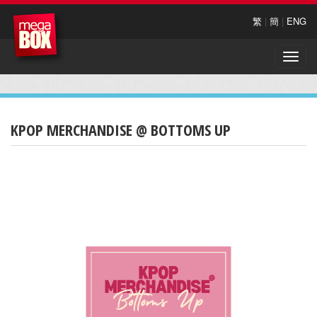
繁
|
簡
|
ENG
Toggle
naviga
KPOP MERCHANDISE @ BOTTOMS UP