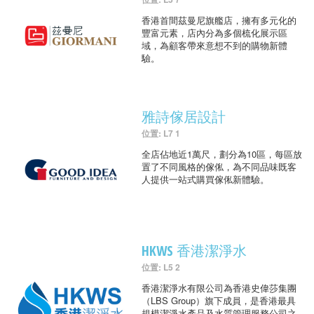
香港首間茲曼尼旗艦店，擁有多元化的
豐富元素，店內分為多個梳化展示區
域，為顧客帶來意想不到的購物新體
驗。
雅詩傢居設計
位置: L7 1
全店佔地近1萬尺，劃分為10區，每區放
置了不同風格的傢俬，為不同品味既客
人提供一站式購買傢俬新體驗。
HKWS 香港潔淨水
位置: L5 2
香港潔淨水有限公司為香港史偉莎集團
（LBS Group）旗下成員，是香港最具
規模潔淨水產品及水質管理服務公司之