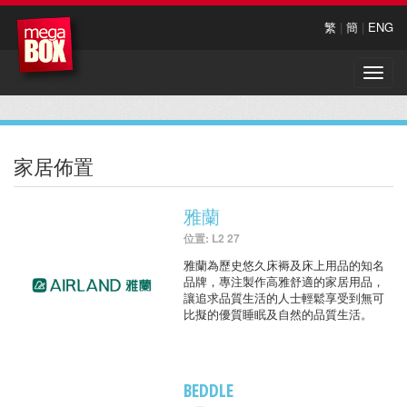
繁
|
簡
|
ENG
Toggle
naviga
家居佈置
雅蘭
位置: L2 27
雅蘭為歷史悠久床褥及床上用品的知名
品牌，專注製作高雅舒適的家居用品，
讓追求品質生活的人士輕鬆享受到無可
比擬的優質睡眠及自然的品質生活。
BEDDLE