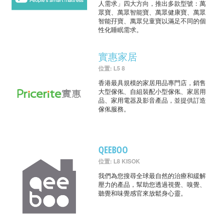
人需求」四大方向，推出多款型號：萬
眾寶、萬眾智能寶、萬眾健康寶、萬眾
智能孖寶、萬眾兒童寶以滿足不同的個
性化睡眠需求。
實惠家居
位置: L5 8
香港最具規模的家居用品專門店，銷售
大型傢俬、自組裝配小型傢俬、家居用
品、家用電器及影音產品，並提供訂造
傢俬服務。
QEEBOO
位置: L8 KISOK
我們為您搜尋全球最自然的治療和緩解
壓力的產品，幫助您透過視覺、嗅覺、
聽覺和味覺感官來放鬆身心靈。