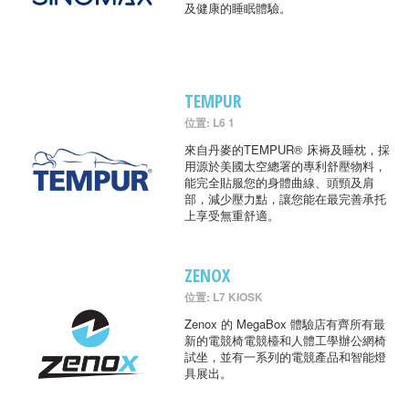
及健康的睡眠體驗。
TEMPUR
位置: L6 1
來自丹麥的TEMPUR® 床褥及睡枕，採
用源於美國太空總署的專利舒壓物料，
能完全貼服您的身體曲線、頭頸及肩
部，減少壓力點，讓您能在最完善承托
上享受無重舒適。
ZENOX
位置: L7 KIOSK
Zenox 的 MegaBox 體驗店有齊所有最
新的電競椅電競檯和人體工學辦公網椅
試坐，並有一系列的電競產品和智能燈
具展出。