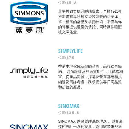
位置: L5 1A
蓆夢思致力提升睡眠質素，早於1925年
推出備有專利獨立袋裝彈簧的甜夢床
褥，精湛的舒壓及承托技術，不僅為你
的脊椎提供適當的承托，同時讓你睡醒
後充滿能量。
SIMPLYLIFE
位置: L7 5
香港本地傢俬及燈飾品牌，品牌糅合簡
約、 時尚設計及舒適實用性，且價格相
宜。從產品開發，採購及營運都經精挑
細選及周詳考慮，務求提供客戶高品質
和超值的產品。
SINOMAX
位置: L3 5 - 6
SINOMAX 以優質睡眠為理念， 以創新
技術設計一系列寢具，為用家帶來舒適