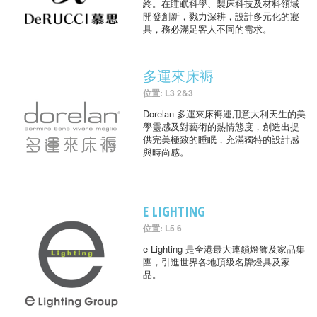
終。在睡眠科學、製床科技及材料領域
開發創新，戮力深耕，設計多元化的寢
具，務必滿足客人不同的需求。
多運來床褥
位置: L3 2&3
Dorelan 多運來床褥運用意大利天生的美
學靈感及對藝術的熱情態度，創造出提
供完美極致的睡眠，充滿獨特的設計感
與時尚感。
E LIGHTING
位置: L5 6
e Lighting 是全港最大連鎖燈飾及家品集
團，引進世界各地頂級名牌燈具及家
品。