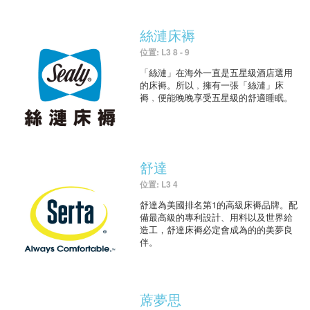
絲漣床褥
位置: L3 8 - 9
「絲漣」在海外一直是五星級酒店選用
的床褥。所以﹐擁有一張「絲漣」床
褥﹐便能晚晚享受五星級的舒適睡眠。
舒達
位置: L3 4
舒達為美國排名第1的高級床褥品牌。配
備最高級的專利設計、用料以及世界給
造工，舒達床褥必定會成為的的美夢良
伴。
蓆夢思