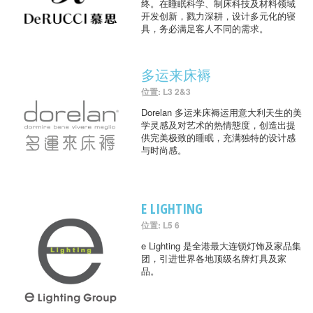
终。在睡眠科学、制床科技及材料领域
开发创新，戮力深耕，设计多元化的寝
具，务必满足客人不同的需求。
多运来床褥
位置: L3 2&3
Dorelan 多运来床褥运用意大利天生的美
学灵感及对艺术的热情態度，创造出提
供完美极致的睡眠，充满独特的设计感
与时尚感。
E LIGHTING
位置: L5 6
e Lighting 是全港最大连锁灯饰及家品集
团，引进世界各地顶级名牌灯具及家
品。