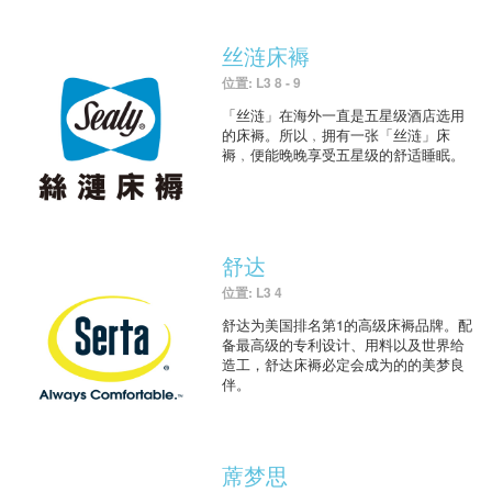
丝涟床褥
位置: L3 8 - 9
「丝涟」在海外一直是五星级酒店选用
的床褥。所以﹐拥有一张「丝涟」床
褥﹐便能晚晚享受五星级的舒适睡眠。
舒达
位置: L3 4
舒达为美国排名第1的高级床褥品牌。配
备最高级的专利设计、用料以及世界给
造工，舒达床褥必定会成为的的美梦良
伴。
蓆梦思