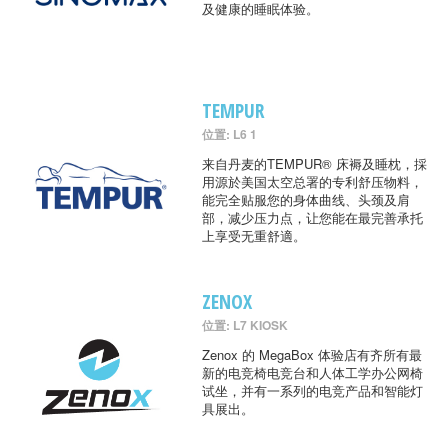
及健康的睡眠体验。
TEMPUR
位置: L6 1
来自丹麦的TEMPUR® 床褥及睡枕，採
用源於美国太空总署的专利舒压物料，
能完全贴服您的身体曲线、头颈及肩
部，减少压力点，让您能在最完善承托
上享受无重舒適。
ZENOX
位置: L7 KIOSK
Zenox 的 MegaBox 体验店有齐所有最
新的电竞椅电竞台和人体工学办公网椅
试坐，并有一系列的电竞产品和智能灯
具展出。