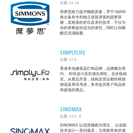
位置: L5 1A
席梦思致力提升睡眠质素，早于1925年
推出备有专利独立袋装弹簧的甜梦床
褥，其精湛的舒压及承托技术，不仅为
你的脊椎提供适当的承托，同时让你睡
醒后充满能量。
SIMPLYLIFE
位置: L7 5
香港本地傢俬及灯饰品牌，品牌糅合简
约、 时尚设计及舒適实用性，且价格相
宜。从產品开发，採购及营运都经精挑
细选及周详考虑，务求提供客户高品质
和超值的產品。
SINOMAX
位置: L3 5 - 6
SINOMAX 以优质睡眠为理念， 以创新
技术设计一系列寢具，为用家带来舒適