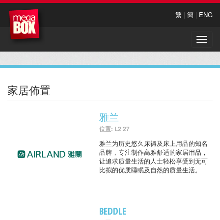
繁
|
簡
|
ENG
Toggle
naviga
家居佈置
雅兰
位置: L2 27
雅兰为历史悠久床褥及床上用品的知名
品牌，专注制作高雅舒适的家居用品，
让追求质量生活的人士轻松享受到无可
比拟的优质睡眠及自然的质量生活。
BEDDLE