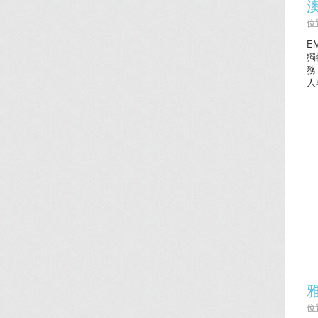
位置
E
獨
務
人
位置