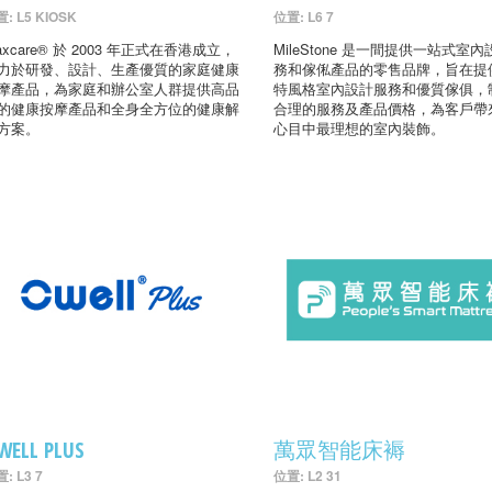
: L5 KIOSK
位置: L6 7
axcare® 於 2003 年正式在香港成立，
MileStone 是一間提供一站式室
力於研發、設計、生產優質的家庭健康
務和傢俬產品的零售品牌，旨在提
摩產品，為家庭和辦公室人群提供高品
特風格室內設計服務和優質傢俱，
的健康按摩產品和全身全方位的健康解
合理的服務及產品價格，為客戶帶
方案。
心目中最理想的室內裝飾。
WELL PLUS
萬眾智能床褥
: L3 7
位置: L2 31