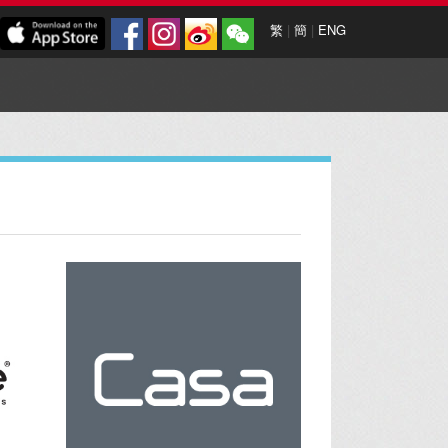
繁
|
簡
|
ENG