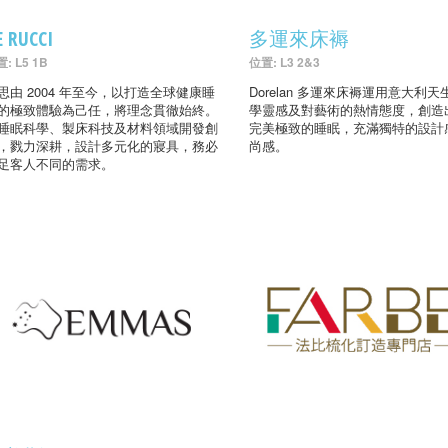
E RUCCI
多運來床褥
: L5 1B
位置: L3 2&3
思由 2004 年至今，以打造全球健康睡
Dorelan 多運來床褥運用意大利天
的極致體驗為己任，將理念貫徹始終。
學靈感及對藝術的熱情態度，創造
睡眠科學、製床科技及材料領域開發創
完美極致的睡眠，充滿獨特的設計
，戮力深耕，設計多元化的寢具，務必
尚感。
足客人不同的需求。