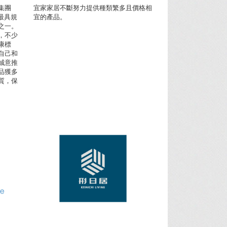
集團
宜家家居不斷努力提供種類繁多且價格相
港最具規
宜的產品。
之一。
，不少
康標
自己和
誠意推
品獲多
質，保