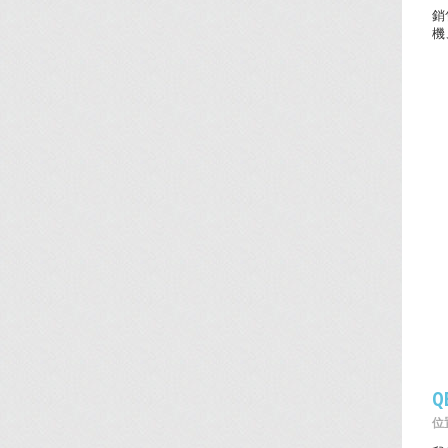
銷
機
Q
位置