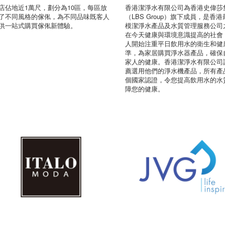
店佔地近1萬尺，劃分為10區，每區放
香港潔淨水有限公司為香港史偉莎
了不同風格的傢俬，為不同品味既客人
（LBS Group）旗下成員，是香
供一站式購買傢俬新體驗。
模潔淨水產品及水質管理服務公司
在今天健康與環境意識提高的社會
人開始注重平日飲用水的衛生和健
準，為家居購買淨水器產品，確保
家人的健康。香港潔淨水有限公司
薦選用他們的淨水機產品，所有產
個國家認證，令您提高飲用水的水
障您的健康。