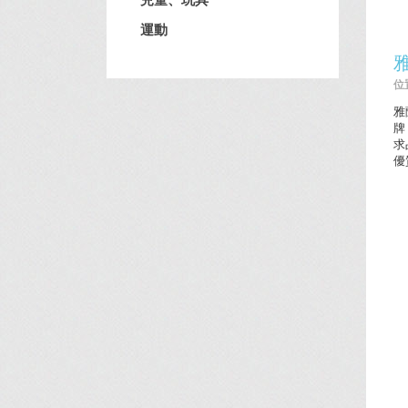
運動
位置
雅
牌
求
優