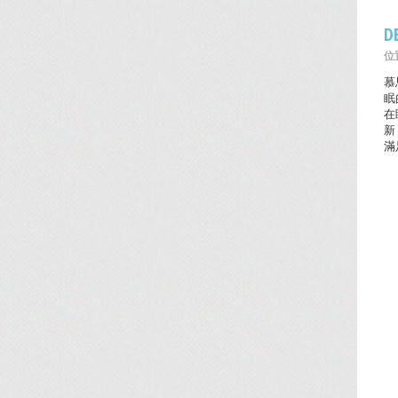
D
位置
慕
眠
在
新
滿