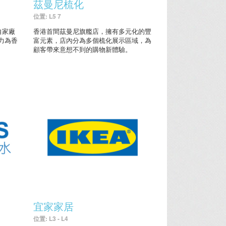
茲曼尼梳化
位置: L5 7
自家廠
香港首間茲曼尼旗艦店，擁有多元化的豐
力為香
富元素，店內分為多個梳化展示區域，為
顧客帶來意想不到的購物新體驗。
宜家家居
位置: L3 - L4