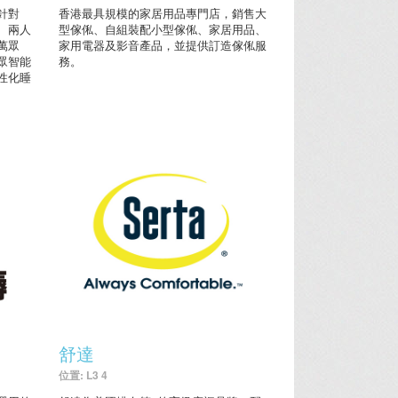
針對
香港最具規模的家居用品專門店，銷售大
、兩人
型傢俬、自組裝配小型傢俬、家居用品、
萬眾
家用電器及影音產品，並提供訂造傢俬服
眾智能
務。
性化睡
舒達
位置: L3 4