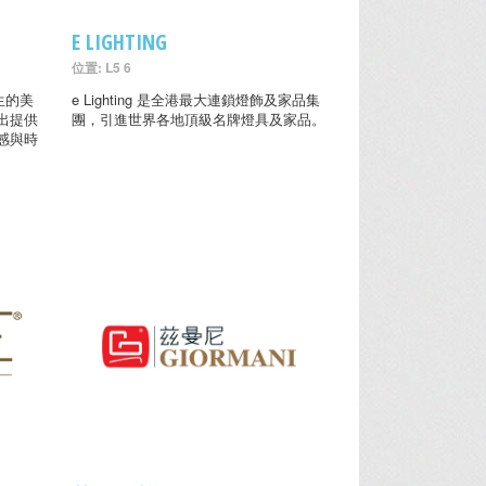
E LIGHTING
位置: L5 6
生的美
e Lighting 是全港最大連鎖燈飾及家品集
出提供
團，引進世界各地頂級名牌燈具及家品。
感與時