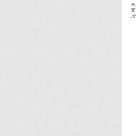
全
置
提