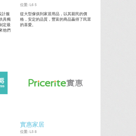
位置: L6 5
內設計服
從大型傢俱到家居用品，以其親民的價
供具獨
格，安定的品質，豐富的商品贏得了民眾
制定最
的喜愛。
來他們
實惠家居
位置: L5 8