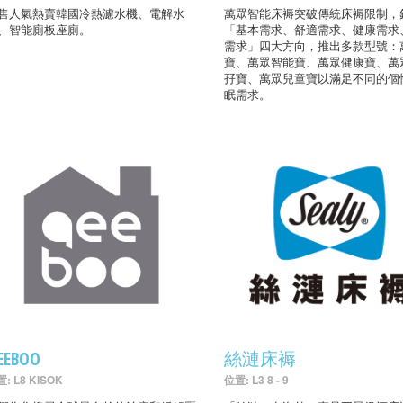
售人氣熱賣韓國冷熱濾水機、電解水
萬眾智能床褥突破傳統床褥限制，
、智能廁板座廁。
「基本需求、舒適需求、健康需求
需求」四大方向，推出多款型號：
寶、萬眾智能寶、萬眾健康寶、萬
孖寶、萬眾兒童寶以滿足不同的個
眠需求。
EEBOO
絲漣床褥
: L8 KISOK
位置: L3 8 - 9