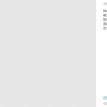
位置
M
緻
按
質
決
O
位置