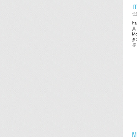
I
位置
I
具
M
多
等
M