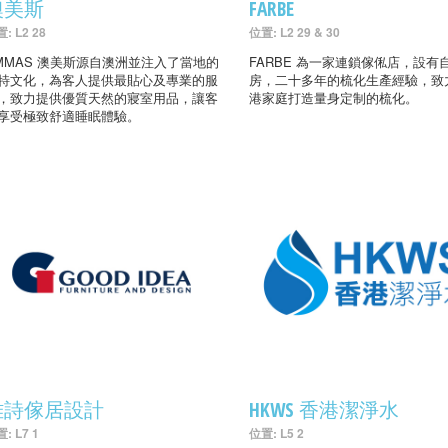
澳美斯
FARBE
: L2 28
位置: L2 29 & 30
MMAS 澳美斯源自澳洲並注入了當地的
FARBE 為一家連鎖傢俬店，設有
特文化，為客人提供最貼心及專業的服
房，二十多年的梳化生產經驗，致
，致力提供優質天然的寢室用品，讓客
港家庭打造量身定制的梳化。
享受極致舒適睡眠體驗。
雅詩傢居設計
HKWS 香港潔淨水
: L7 1
位置: L5 2