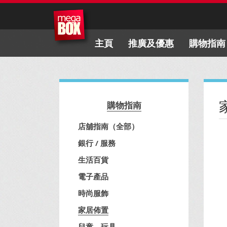
主頁
推廣及優惠
購物指南
購物指南
店舖指南（全部）
銀行 / 服務
生活百貨
電子產品
時尚服飾
家居佈置
兒童、玩具