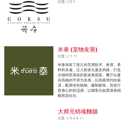
位置: L18 2
米泰 (宠物友善)
位置: L11 11
米泰保留了悠久的烹调技术、食谱、香
料和灵魂，注入新派元素及风格，打造
出独特而美味的新派泰国菜。餐厅以曼
谷风格的平房为灵感，以风格简约的装
潢，配搭绿色植物、藤制家俬，营造疗
愈身心的舒适感，让顾客仿如置身泰国
般悠游自在。
大师兄销魂麵舖
位置: L10 8 & 11