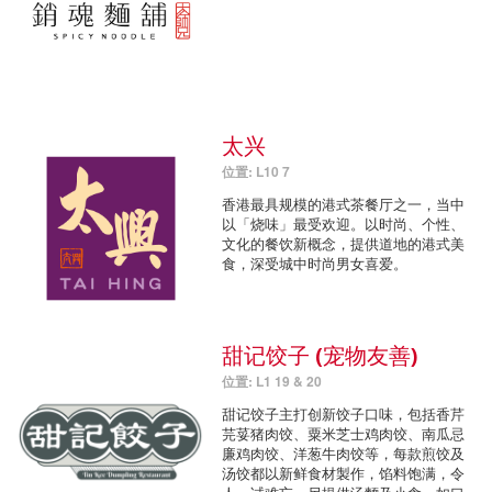
太兴
位置: L10 7
香港最具规模的港式茶餐厅之一，当中
以「烧味」最受欢迎。以时尚、个性、
文化的餐饮新概念，提供道地的港式美
食，深受城中时尚男女喜爱。
甜记饺子 (宠物友善)
位置: L1 19 & 20
甜记饺子主打创新饺子口味，包括香芹
芫荽猪肉饺、粟米芝士鸡肉饺、南瓜忌
廉鸡肉饺、洋葱牛肉饺等，每款煎饺及
汤饺都以新鲜食材製作，馅料饱满，令