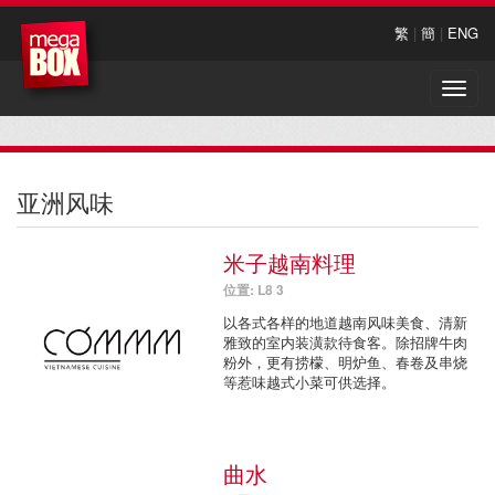
繁
|
簡
|
ENG
Toggle
naviga
亚洲风味
米子越南料理
位置: L8 3
以各式各样的地道越南风味美食、清新
雅致的室内装潢款待食客。除招牌牛肉
粉外，更有捞檬、明炉鱼、春卷及串烧
等惹味越式小菜可供选择。
曲水