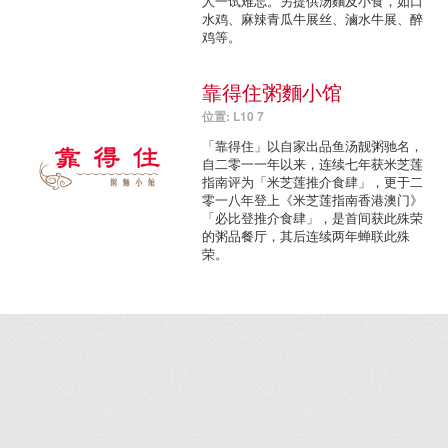
人一试难忘。另提供汤麵及小食，如口
水鸡、麻辣青瓜牛展丝、滷水牛展、醉
鸡等。
靠得住粥麵小馆
位置: L10 7
「靠得住」以自家出品鱼汤靓粥驰名，
自二零一一年以来，连续七年获米芝莲
指南评为「米芝莲推介食肆」，更于二
零一八年登上《米芝莲指南香港澳门》
「必比登推介食肆」，是首间获此殊荣
的粥品餐厅，其后连续两年蝉联此殊
荣。