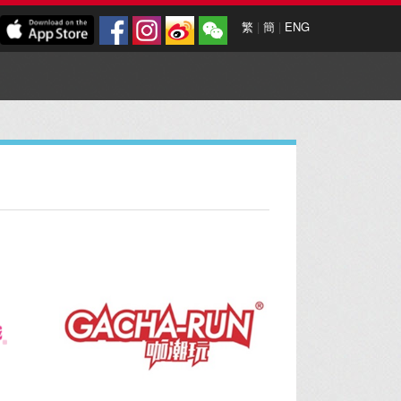
繁
|
簡
|
ENG