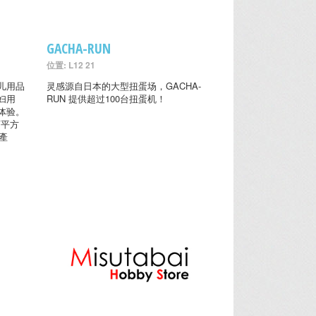
GACHA-RUN
位置: L12 21
儿用品
灵感源自日本的大型扭蛋场，GACHA-
妇用
RUN 提供超过100台扭蛋机！
体验。
万平方
產