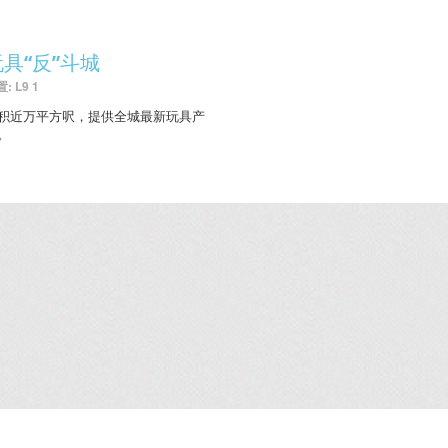
玩具“反”斗城
: L9 1
积近万平方呎，提供全城最新玩具产
。