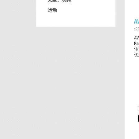
运动
A
位置
A
K
轻
优