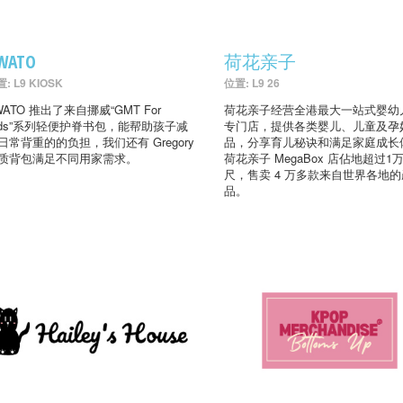
WATO
荷花亲子
: L9 KIOSK
位置: L9 26
WATO 推出了来自挪威“GMT For
荷花亲子经营全港最大一站式婴幼
ids”系列轻便护脊书包，能帮助孩子减
专门店，提供各类婴儿、儿童及孕
日常背重的的负担，我们还有 Gregory
品，分享育儿秘诀和满足家庭成长
质背包满足不同用家需求。
荷花亲子 MegaBox 店佔地超过1
尺，售卖 4 万多款来自世界各地的
品。