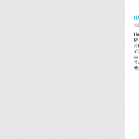
H
位置
H
牌
港
岁
品
常
验