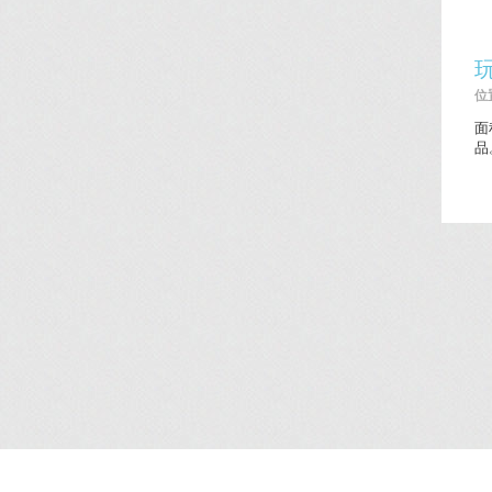
位置
面
品