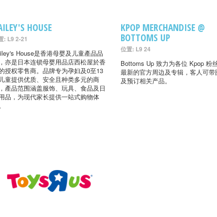
AILEY'S HOUSE
KPOP MERCHANDISE @
BOTTOMS UP
: L9 2-21
位置: L9 24
ailey's House是香港母婴及儿童產品品
，亦是日本连锁母婴用品店西松屋於香
Bottoms Up 致力为各位 Kpop 
的授权零售商。品牌专为孕妇及0至13
最新的官方周边及专辑，客人可带
儿童提供优质、安全且种类多元的商
及预订相关产品。
，產品范围涵盖服饰、玩具、食品及日
用品，为现代家长提供一站式购物体
。