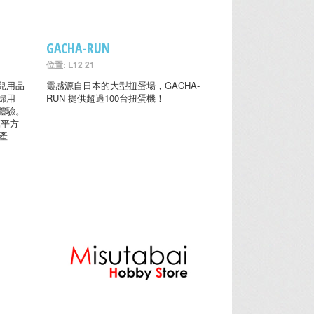
GACHA-RUN
位置: L12 21
兒用品
靈感源自日本的大型扭蛋場，GACHA-
婦用
RUN 提供超過100台扭蛋機！
體驗。
萬平方
產