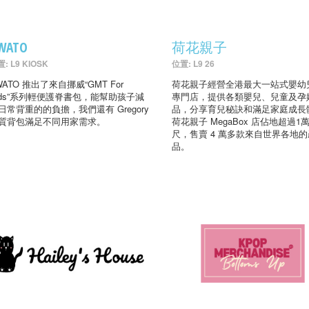
WATO
荷花親子
: L9 KIOSK
位置: L9 26
WATO 推出了來自挪威“GMT For
荷花親子經營全港最大一站式嬰幼
ids”系列輕便護脊書包，能幫助孩子減
專門店，提供各類嬰兒、兒童及孕
日常背重的的負擔，我們還有 Gregory
品，分享育兒秘訣和滿足家庭成長
質背包滿足不同用家需求。
荷花親子 MegaBox 店佔地超過1
尺，售賣 4 萬多款來自世界各地的
品。