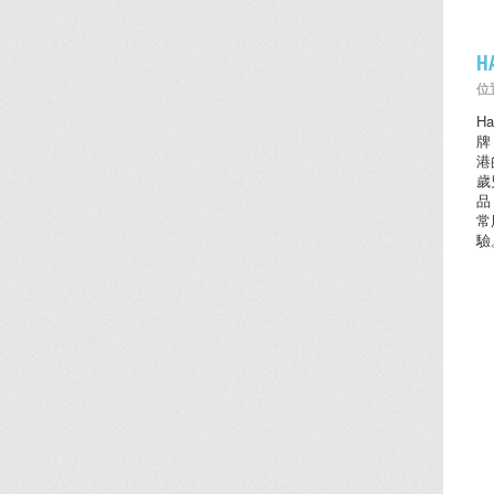
H
位置
H
牌
港
歲
品
常
驗