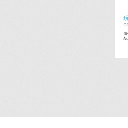
位置
面
品