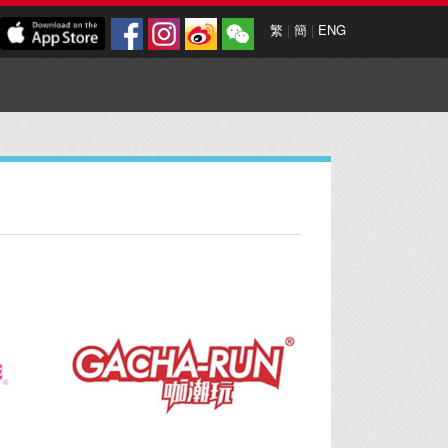
繁
|
簡
|
ENG