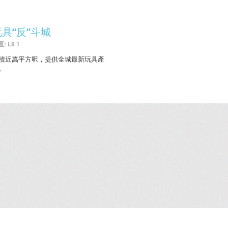
玩具“反”斗城
: L9 1
積近萬平方呎，提供全城最新玩具產
。