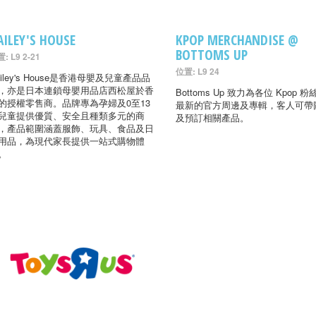
AILEY'S HOUSE
KPOP MERCHANDISE @
BOTTOMS UP
: L9 2-21
位置: L9 24
ailey's House是香港母嬰及兒童產品品
，亦是日本連鎖母嬰用品店西松屋於香
Bottoms Up 致力為各位 Kpop 
的授權零售商。品牌專為孕婦及0至13
最新的官方周邊及專輯，客人可帶
兒童提供優質、安全且種類多元的商
及預訂相關產品。
，產品範圍涵蓋服飾、玩具、食品及日
用品，為現代家長提供一站式購物體
。