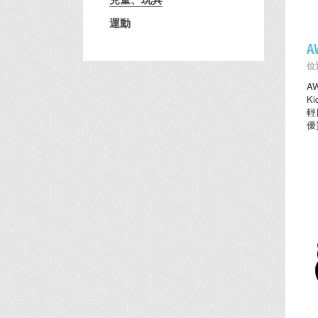
運動
A
位置
A
K
輕
優