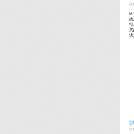
位置
M
緻
按
質
決
O
位置