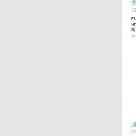
位置
E
獨
務
人
位置