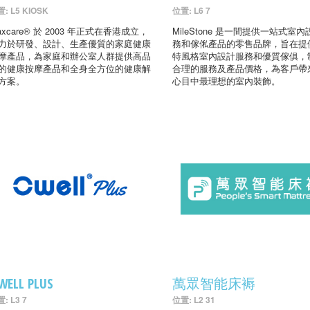
: L5 KIOSK
位置: L6 7
axcare® 於 2003 年正式在香港成立，
MileStone 是一間提供一站式室
力於研發、設計、生產優質的家庭健康
務和傢俬產品的零售品牌，旨在提
摩產品，為家庭和辦公室人群提供高品
特風格室內設計服務和優質傢俱，
的健康按摩產品和全身全方位的健康解
合理的服務及產品價格，為客戶帶
方案。
心目中最理想的室內裝飾。
WELL PLUS
萬眾智能床褥
: L3 7
位置: L2 31