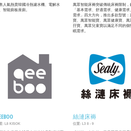
售人氣熱賣韓國冷熱濾水機、電解水
萬眾智能床褥突破傳統床褥限制，
、智能廁板座廁。
「基本需求、舒適需求、健康需求
需求」四大方向，推出多款型號：
寶、萬眾智能寶、萬眾健康寶、萬
孖寶、萬眾兒童寶以滿足不同的個
眠需求。
EEBOO
絲漣床褥
: L8 KISOK
位置: L3 8 - 9