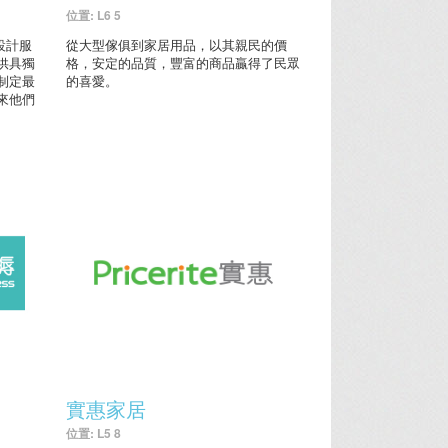
位置: L6 5
內設計服
從大型傢俱到家居用品，以其親民的價
供具獨
格，安定的品質，豐富的商品贏得了民眾
制定最
的喜愛。
來他們
實惠家居
位置: L5 8