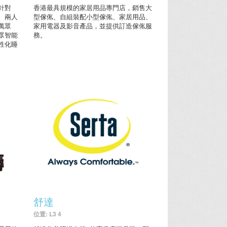
針對
香港最具規模的家居用品專門店，銷售大
、兩人
型傢俬、自組裝配小型傢俬、家居用品、
萬眾
家用電器及影音產品，並提供訂造傢俬服
眾智能
務。
性化睡
舒達
位置: L3 4