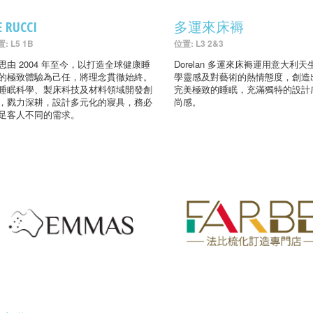
E RUCCI
多運來床褥
: L5 1B
位置: L3 2&3
思由 2004 年至今，以打造全球健康睡
Dorelan 多運來床褥運用意大利天
的極致體驗為己任，將理念貫徹始終。
學靈感及對藝術的熱情態度，創造
睡眠科學、製床科技及材料領域開發創
完美極致的睡眠，充滿獨特的設計
，戮力深耕，設計多元化的寢具，務必
尚感。
足客人不同的需求。