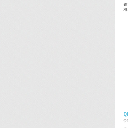
銷
機
Q
位置