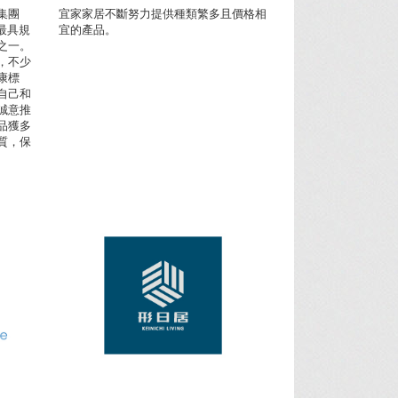
集團
宜家家居不斷努力提供種類繁多且價格相
港最具規
宜的產品。
之一。
，不少
康標
自己和
誠意推
品獲多
質，保