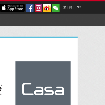
繁
|
簡
|
ENG