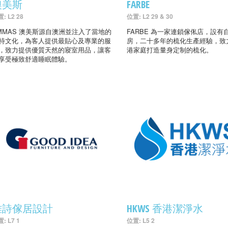
澳美斯
FARBE
: L2 28
位置: L2 29 & 30
MMAS 澳美斯源自澳洲並注入了當地的
FARBE 為一家連鎖傢俬店，設有
特文化，為客人提供最貼心及專業的服
房，二十多年的梳化生產經驗，致
，致力提供優質天然的寢室用品，讓客
港家庭打造量身定制的梳化。
享受極致舒適睡眠體驗。
雅詩傢居設計
HKWS 香港潔淨水
: L7 1
位置: L5 2