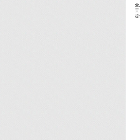
全
置
提