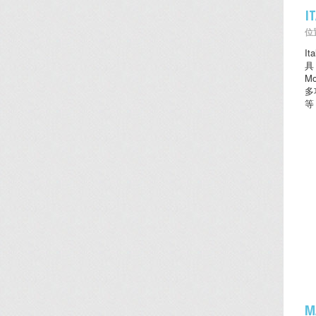
I
位置
I
具
M
多
等
M