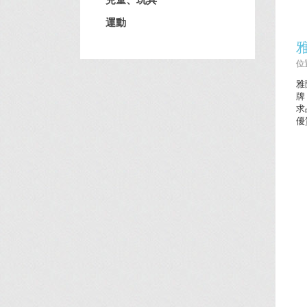
運動
位置
雅
牌
求
優