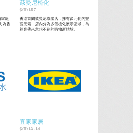
茲曼尼梳化
位置: L5 7
自家廠
香港首間茲曼尼旗艦店，擁有多元化的豐
力為香
富元素，店內分為多個梳化展示區域，為
顧客帶來意想不到的購物新體驗。
宜家家居
位置: L3 - L4