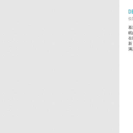
D
位置
慕
眠
在
新
滿