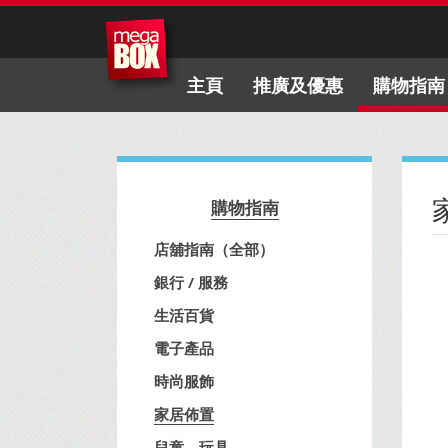
主頁
推廣及優惠
購物指南
購物指南
店舖指南（全部）
銀行 / 服務
生活百貨
電子產品
時尚服飾
家居佈置
兒童、玩具