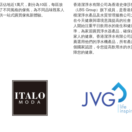
店佔地近1萬尺，劃分為10區，每區放
香港潔淨水有限公司為香港史偉莎
了不同風格的傢俬，為不同品味既客人
（LBS Group）旗下成員，是香
供一站式購買傢俬新體驗。
模潔淨水產品及水質管理服務公司
在今天健康與環境意識提高的社會
人開始注重平日飲用水的衛生和健
準，為家居購買淨水器產品，確保
家人的健康。香港潔淨水有限公司
薦選用他們的淨水機產品，所有產
個國家認證，令您提高飲用水的水
障您的健康。