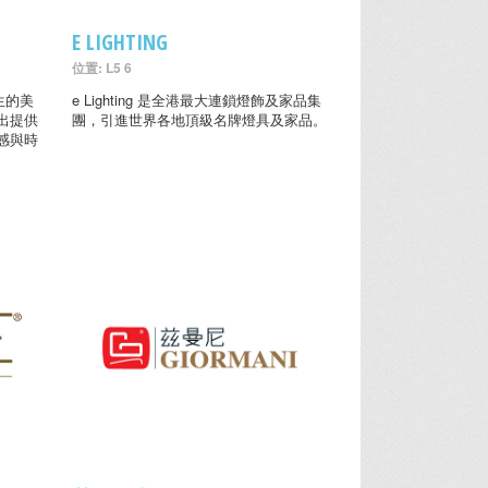
E LIGHTING
位置: L5 6
生的美
e Lighting 是全港最大連鎖燈飾及家品集
出提供
團，引進世界各地頂級名牌燈具及家品。
感與時