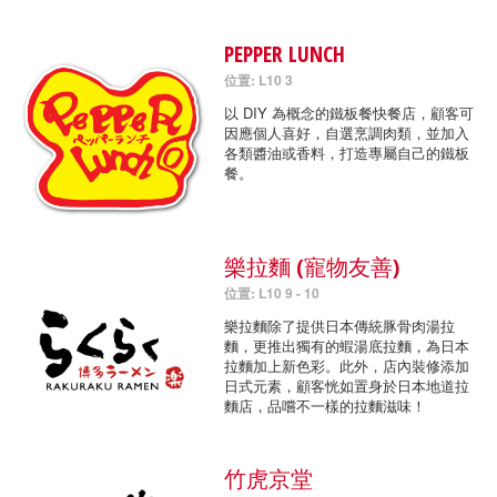
PEPPER LUNCH
位置: L10 3
以 DIY 為概念的鐵板餐快餐店，顧客可
因應個人喜好，自選烹調肉類，並加入
各類醬油或香料，打造專屬自己的鐵板
餐。
樂拉麵 (寵物友善)
位置: L10 9 - 10
樂拉麵除了提供日本傳統豚骨肉湯拉
麵，更推出獨有的蝦湯底拉麵，為日本
拉麵加上新色彩。此外，店內裝修添加
日式元素，顧客恍如置身於日本地道拉
麵店，品嚐不一樣的拉麵滋味！
竹虎京堂