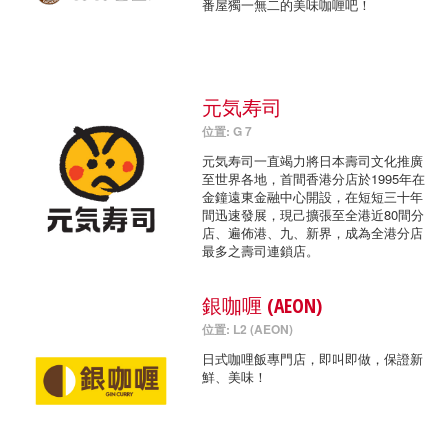
番屋獨一無二的美味咖喱吧！
元気寿司
位置: G 7
元気寿司一直竭力將日本壽司文化推廣
至世界各地，首間香港分店於1995年在
金鐘遠東金融中心開設，在短短三十年
間迅速發展，現己擴張至全港近80間分
店、遍佈港、九、新界，成為全港分店
最多之壽司連鎖店。
銀咖喱 (AEON)
位置: L2 (AEON)
日式咖哩飯專門店，即叫即做，保證新
鮮、美味！