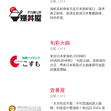
位置: L10 5
海鮮及刺身每天從日本新鮮進口，講求
真正鮮味。裝潢走新派日本餐廳路綫，
時尚舒適。
旬彩火鍋
位置: L10 5
來自日本東海的 COSMO
SHABUSHABU 「旬彩火鍋」首家海外
分店，帶來日本家庭式火鍋兼壽司放題
的優質體驗。
壹番屋
位置: L10 2
「天天吃也不厭、不可思議的誘人咖
喱」到底是什麼滋味？來試試 CoCo 壹