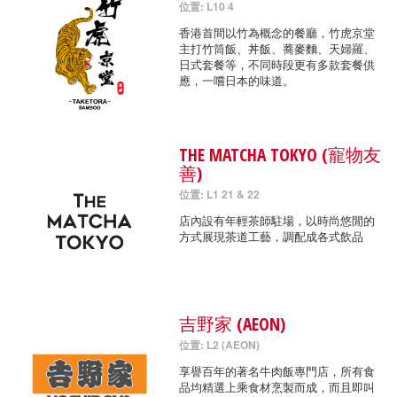
位置: L10 4
香港首間以竹為概念的餐廳，竹虎京堂
主打竹筒飯、丼飯、蕎麥麵、天婦羅、
日式套餐等，不同時段更有多款套餐供
應，一嚐日本的味道。
THE MATCHA TOKYO (寵物友
善)
位置: L1 21 & 22
店內設有年輕茶師駐場，以時尚悠閒的
方式展現茶道工藝，調配成各式飲品
吉野家 (AEON)
位置: L2 (AEON)
享譽百年的著名牛肉飯專門店，所有食
品均精選上乘食材烹製而成，而且即叫