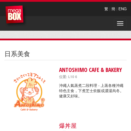
繁
|
簡
|
ENG
Toggle
naviga
日系美食
ANTOSHIMO CAFE & BAKERY
位置: L10 6
沖繩人氣蒸煮二段料理 - 上蒸各種沖繩
特色主食，下煮芝士炊飯或濃湯烏冬。
健康又好味。
爆丼屋