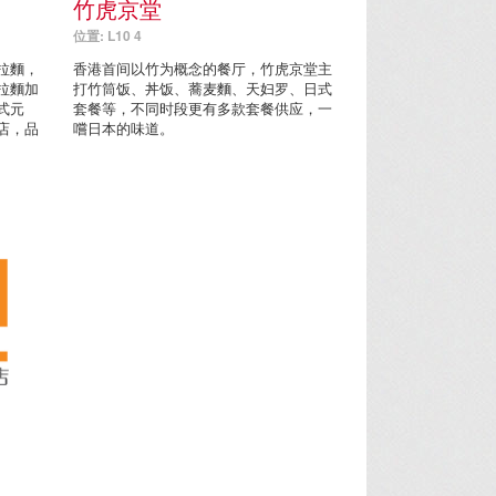
竹虎京堂
位置: L10 4
拉麵，
香港首间以竹为概念的餐厅，竹虎京堂主
拉麵加
打竹筒饭、丼饭、蕎麦麵、天妇罗、日式
式元
套餐等，不同时段更有多款套餐供应，一
店，品
嚐日本的味道。