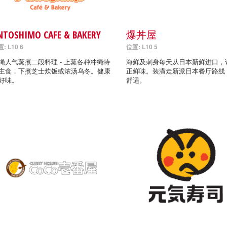
NTOSHIMO CAFE & BAKERY
爆丼屋
: L10 6
位置: L10 5
绳人气蒸煮二段料理 - 上蒸各种冲绳特
海鲜及刺身每天从日本新鲜进口，
主食，下煮芝士炊饭或浓汤乌冬。健康
正鲜味。装潢走新派日本餐厅路线
好味。
舒适。