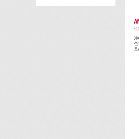
A
位置
冲
色
又