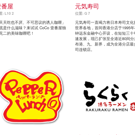
壹番屋
元気寿司
: L10 2
位置: G 7
天天吃也不厌、不可思议的诱人咖喱」
元気寿司一直竭力将日本寿司文化
底是什么滋味？来试试 CoCo 壹番屋独
世界各地，首间香港分店于1995
无二的美味咖喱吧！
钟远东金融中心开设，在短短三十
速发展，现己扩张至全港近80间分
布港、九、新界，成为全港分店最
司连锁店。