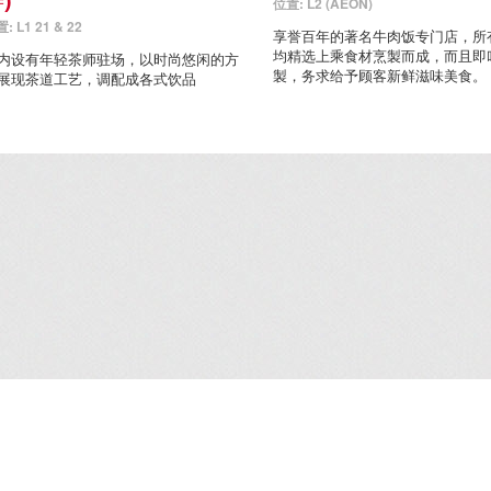
)
位置: L2 (AEON)
: L1 21 & 22
享誉百年的著名牛肉饭专门店，所
均精选上乘食材烹製而成，而且即
内设有年轻茶师驻场，以时尚悠闲的方
製，务求给予顾客新鲜滋味美食。
展现茶道工艺，调配成各式饮品
租务资料
/
企业广场5期写字楼
/
就业机会
/
联络我们
/
免责条款
/
网站地图
/
个