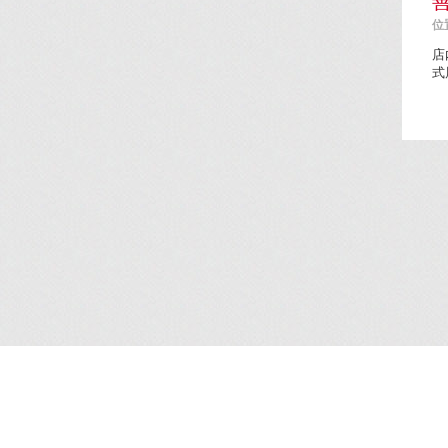
善
位置
店
式
简介
/
服务
/