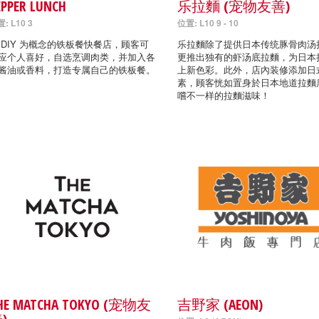
EPPER LUNCH
乐拉麵 (宠物友善)
: L10 3
位置: L10 9 - 10
 DIY 为概念的铁板餐快餐店，顾客可
乐拉麵除了提供日本传统豚骨肉汤
应个人喜好，自选烹调肉类，并加入各
更推出独有的虾汤底拉麵，为日本
酱油或香料，打造专属自己的铁板餐。
上新色彩。此外，店內装修添加日
素，顾客恍如置身於日本地道拉麵
嚐不一样的拉麵滋味！
HE MATCHA TOKYO (宠物友
吉野家 (AEON)