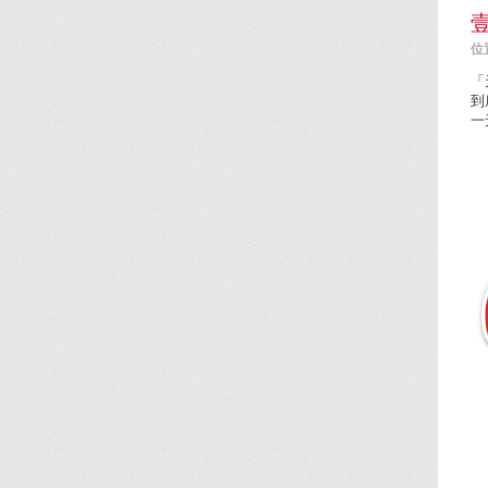
位置
「
到
一