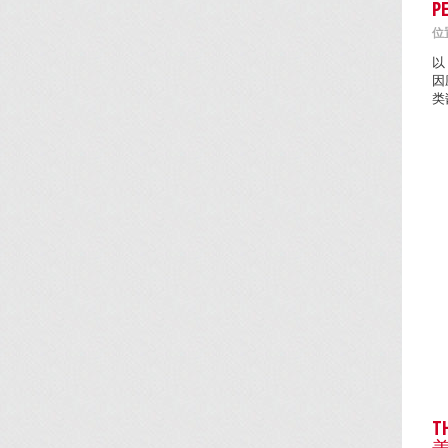
P
位置
以
因
类
T