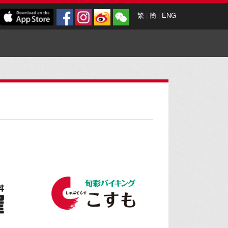
繁
|
簡
|
ENG