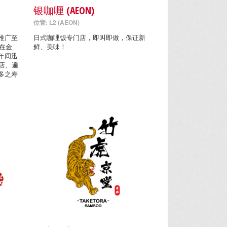
银咖喱 (AEON)
位置: L2 (AEON)
推广至
日式咖哩饭专门店，即叫即做，保证新
年在金
鲜、美味！
年间迅
店、遍
多之寿