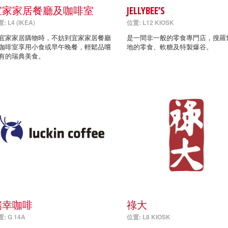
宜家家居餐廳及咖啡室
JELLYBEE’S
: L4 (IKEA)
位置: L12 KIOSK
宜家家居購物時，不妨到宜家家居餐廳
是一間非一般的零食專門店，搜羅
咖啡室享用小食或早午晚餐，輕鬆品嚐
地的零食、軟糖及特製爆谷。
有的瑞典美食。
瑞幸咖啡
祿大
: G 14A
位置: L8 KIOSK