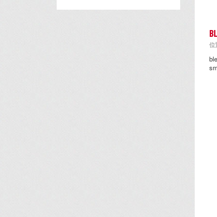
B
位置
b
s