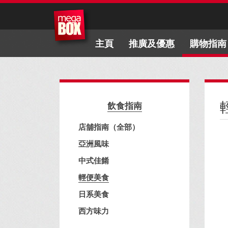
主頁
推廣及優惠
購物指南
飲食指南
店舖指南（全部）
亞洲風味
中式佳餚
輕便美食
日系美食
西方味力