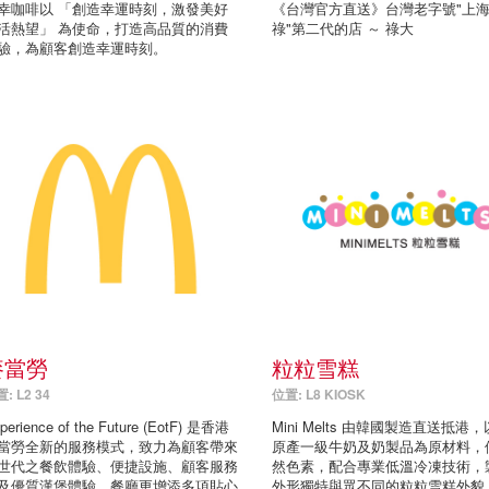
幸咖啡以 「創造幸運時刻，激發美好
《台灣官方直送》台灣老字號"上
活熱望」 為使命，打造高品質的消費
祿"第二代的店 ～ 祿大
驗，為顧客創造幸運時刻。
麥當勞
粒粒雪糕
: L2 34
位置: L8 KIOSK
perience of the Future (EotF) 是香港
Mini Melts 由韓國製造直送抵港
當勞全新的服務模式，致力為顧客帶來
原產一級牛奶及奶製品為原材料，
世代之餐飲體驗、便捷設施、顧客服務
然色素，配合專業低溫冷凍技術，
及優質漢堡體驗。餐廳更增添多項貼心
外形獨特與眾不同的粒粒雪糕外貌