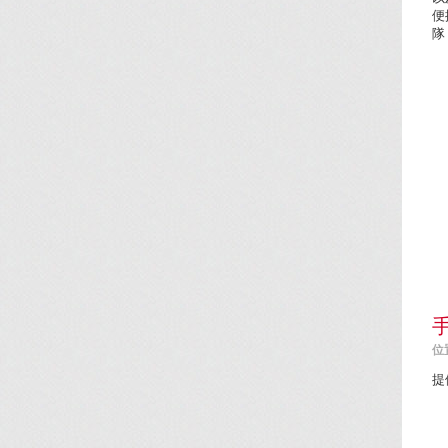
便
隊
位置
提