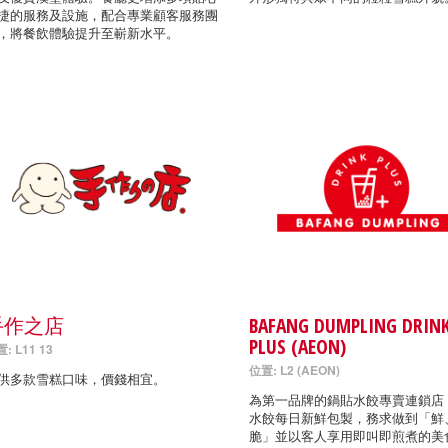
捷的服務及設施，配合專業顧客服務團
，將餐飲體驗提升至嶄新水平。
手作之店
BAFANG DUMPLING DRIN
PLUS (AEON)
: L11 13
位置: L2 (AEON)
供多款雪糕口味，價錢相宜。
為第一品牌的鍋貼水餃專賣連鎖店
水餃每日新鮮包製，務求做到「鮮
脆」並以客人享用即叫即煎煮的美