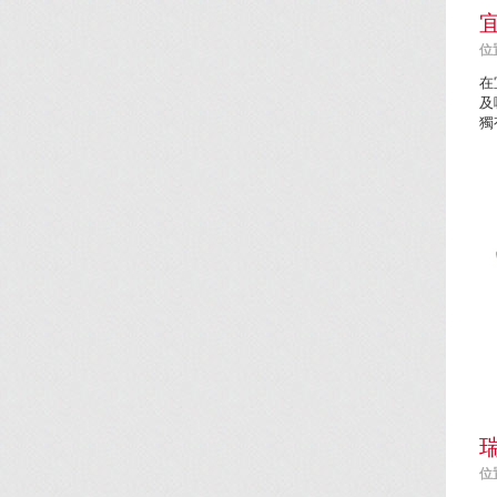
位置
在
及
獨
位置