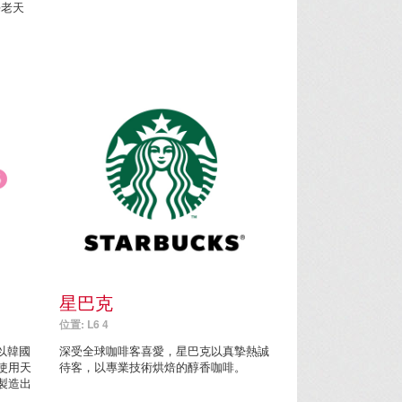
海老天
星巴克
位置: L6 4
，以韓國
深受全球咖啡客喜愛，星巴克以真摯熱誠
使用天
待客，以專業技術烘焙的醇香咖啡。
製造出
。