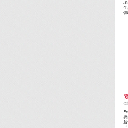
瑞
生
體
位置
Ex
麥
新
以