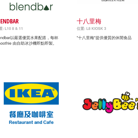
LENDBAR
十八里梅
: L10 8 & 11
位置: L8 KIOSK 3
lendbar以嚴選優質水果配搭，每杯
''十八里梅"提供優質的休閒食品
moothie 由自助冰沙機即點即製。