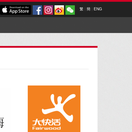
繁
|
簡
|
ENG