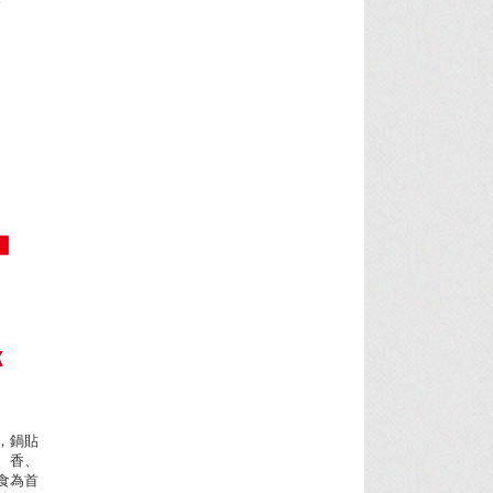
K
，鍋貼
、香、
食為首