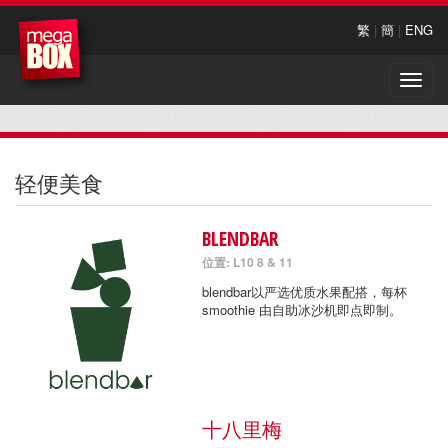
繁
|
簡
|
ENG
Toggle
naviga
轻便美食
BLENDBAR
位置: L10 8 & 11
blendbar以严选优质水果配搭，每杯
smoothie 由自助冰沙机即点即制。
十八里梅