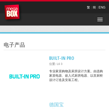
繁
|
簡
|
ENG
Toggle
naviga
电子产品
BUILT-IN PRO
位置: L6 3
专业家居购物及厨房设计方案。由选购
家居电器、嵌入式厨房电器、以至厨柜
设计订造及安装工程。
德国宝