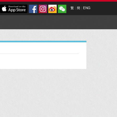
繁
|
簡
|
ENG