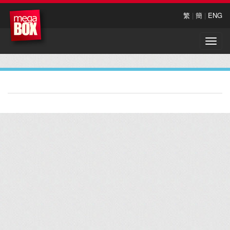
繁
|
簡
|
ENG
Toggle
naviga