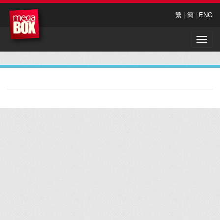
繁
|
簡
|
ENG
Toggle
naviga