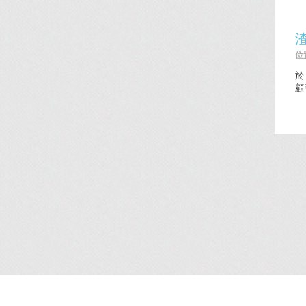
位置
於
顧