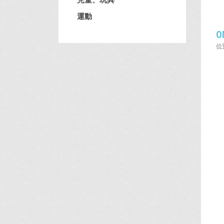
運動
O
位置