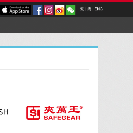
繁
|
簡
|
ENG