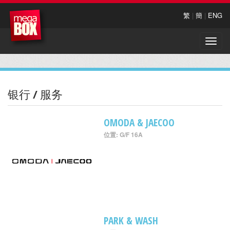
繁
|
簡
|
ENG
Toggle
naviga
银行 / 服务
OMODA & JAECOO
位置: G/F 16A
PARK & WASH