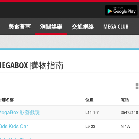
美食薈萃
消閒娛樂
交通網絡
MEGA CLUB
MEGABOX 購物指南
店鋪名稱
位置
電話
MegaBox 影藝戲院
L11 1-7
35472118
ids Kids Car
L9 23
N / A