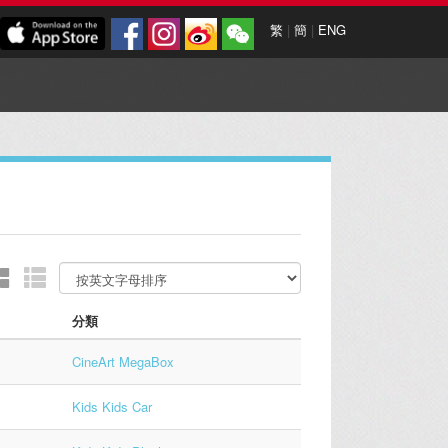
繁
|
簡
|
ENG
分類
CineArt MegaBox
Kids Kids Car